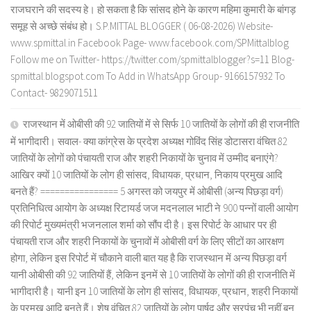
राजघराने की सदस्य हे। हो सकता है कि सांसद होने के कारण महिमा कुमारी के बांगड़
समूह से अच्छे संबंध हो। S.P.MITTAL BLOGGER ( 06-08-2026) Website-
www.spmittal.in Facebook Page- www.facebook.com/SPMittalblog
Follow me on Twitter- https://twitter.com/spmittalblogger?s=11 Blog-
spmittal.blogspot.com To Add in WhatsApp Group- 9166157932 To
Contact- 9829071511
राजस्थान में ओबीसी की 92 जातियों में से सिर्फ 10 जातियों के लोगों की ही राजनीति
में भागीदारी। सवाल- क्या कांग्रेस के प्रदेश अध्यक्ष गोविंद सिंह डोटासरा वंचित 82
जातियों के लोगों को पंचायती राज और शहरी निकायों के चुनाव में उम्मीद बनाएंगे?
आखिर क्यों 10 जातियों के लोग ही सांसद, विधायक, प्रधान, निकाय प्रमुख आदि
बनते हैं? ================ 5 अगस्त को जयपुर में ओबीसी (अन्य पिछड़ा वर्ग)
प्रतिनिधित्व आयोग के अध्यक्ष रिटायर्ड जज मदनलाल भाटी ने 900 पन्नों वाली आयोग
की रिपोर्ट मुख्यमंत्री भजनलाल शर्मा को सौंप दी है। इस रिपोर्ट के आधार पर ही
पंचायती राज और शहरी निकायों के चुनावों में ओबीसी वर्ग के लिए सीटों का आरक्षण
होगा, लेकिन इस रिपोर्ट में चौकाने वाली बात यह है कि राजस्थान में अन्य पिछड़ा वर्ग
यानी ओबीसी की 92 जातियों हैं, लेकिन इनमें से 10 जातियों के लोगों की ही राजनीति में
भागीदारी है। यानी इन 10 जातियों के लोग ही सांसद, विधायक, प्रधान, शहरी निकायों
के प्रमुख आदि बनते हैं। शेष वंचित 82 जातियों के लोग पार्षद और सरपंच भी नहीं बन