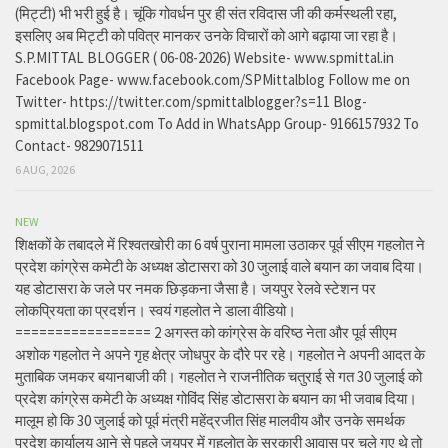
(मिट्टी) भी भरी हुई है। चूंकि गोवर्धन पुर ही संत रविदास जी की कर्मस्थली रहा,
इसलिए अब मिट्टी को पवित्र मानकर उनके विचारों को आगे बढ़ाया जा रहा है।
S.P.MITTAL BLOGGER ( 06-08-2026) Website- www.spmittal.in
Facebook Page- www.facebook.com/SPMittalblog Follow me on
Twitter- https://twitter.com/spmittalblogger?s=11 Blog-
spmittal.blogspot.com To Add in WhatsApp Group- 9166157932 To
Contact- 9829071511
6 AUG, 2026
NEW
शिक्षकों के तबादले में रिश्वतखोरी का 6 वर्ष पुराना मामला उठाकर पूर्व सीएम गहलोत ने
प्रदेश कांग्रेस कमेटी के अध्यक्ष डोटासरा को 30 जुलाई वाले बयान का जवाब दिया।
यह डोटासरा के जले पर नमक छिड़कना जैसा है। जयपुर रेलवे स्टेशन पर
लोकप्रियता का प्रदर्शन। स्वयं गहलोत ने डाला वीडियो।
================= 2 अगस्त को कांग्रेस के वरिष्ठ नेता और पूर्व सीएम
अशोक गहलोत ने अपने गृह क्षेत्र जोधपुर के दौरे पर रहे। गहलोत ने अपनी आदत के
मुताबिक जमकर बयानबाजी की। गहलोत ने राजनीतिक चतुराई से गत 30 जुलाई को
प्रदेश कांग्रेस कमेटी के अध्यक्ष गोविंद सिंह डोटासरा के बयान का भी जवाब दिया।
मालूम हो कि 30 जुलाई को पूर्व मंत्री महेंद्रजीत सिंह मालवीय और उनके समर्थक
प्रदेश कार्यालय आने से पहले जयपुर में गहलोत के सरकारी आवास पर चले गए थे तो