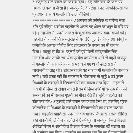
30 जुलाई वाले बयान का जवाब दिया। यह डोटासरा के जले पर
नमक छिड़कना जैसा है। जयपुर रेलवे स्टेशन पर लोकप्रियता का
प्रदर्शन। स्वयं गहलोत ने डाला वीडियो।
================= 2 अगस्त को कांग्रेस के वरिष्ठ नेता
और पूर्व सीएम अशोक गहलोत ने अपने गृह क्षेत्र जोधपुर के दौरे पर
रहे। गहलोत ने अपनी आदत के मुताबिक जमकर बयानबाजी की।
गहलोत ने राजनीतिक चतुराई से गत 30 जुलाई को प्रदेश कांग्रेस
कमेटी के अध्यक्ष गोविंद सिंह डोटासरा के बयान का भी जवाब
दिया। मालूम हो कि 30 जुलाई को पूर्व मंत्री महेंद्रजीत सिंह
मालवीय और उनके समर्थक प्रदेश कार्यालय आने से पहले जयपुर
में गहलोत के सरकारी आवास पर चले गए थे तो डोटासरा ने
नाराजगी जताई थी। डोटासरा की यह नाराजगी गहलोत के नागवार
लगी। यही वजह रही कि गहलोत ने डोटासरा से जुड़े 6 वर्ष पुराने
शिक्षकों के तबादले में रिश्वतखोरी का मामला उठा दिया। गहलाते
जब भी मीडिया से संवाद करते हैं तब मीडिया कर्मियों के रूप में अपने
समर्थकों को भी सवाल पूछने का मौका देते हैं। चूंकि गहलोत को
डोटासरा के 30 जुलाई वाले बयान का जवाब देना था, इसलिए प्रेस
कॉन्फ्रेंस में शिक्षकों के तबादले में रिश्वतखोरी का सवाल उठाया
गया। गहलोत चाहते तो अपना जवाब भाजपा के शासन तक सीमित
रख सकते थे, लेकिन गहलोत ने 6 वर्ष पुराना जयपुर स्थित बिड़ला
ऑडिटोरियम में आयोजित शिक्षक दिवस के समारोह की घटना का
भी उल्लेख कर दिया। गहलोत का कहना रहा कि तब मैं मुख्यमंत्री