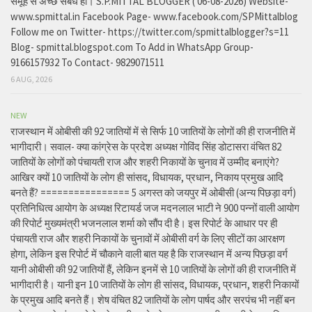
समूह से अच्छे संबंध हो। S.P.MITTAL BLOGGER ( 06-08-2026) Website-
www.spmittal.in Facebook Page- www.facebook.com/SPMittalblog
Follow me on Twitter- https://twitter.com/spmittalblogger?s=11
Blog- spmittal.blogspot.com To Add in WhatsApp Group-
9166157932 To Contact- 9829071511
6 AUG, 2026
NEW
राजस्थान में ओबीसी की 92 जातियों में से सिर्फ 10 जातियों के लोगों की ही राजनीति में
भागीदारी। सवाल- क्या कांग्रेस के प्रदेश अध्यक्ष गोविंद सिंह डोटासरा वंचित 82
जातियों के लोगों को पंचायती राज और शहरी निकायों के चुनाव में उम्मीद बनाएंगे?
आखिर क्यों 10 जातियों के लोग ही सांसद, विधायक, प्रधान, निकाय प्रमुख आदि
बनते हैं? ================ 5 अगस्त को जयपुर में ओबीसी (अन्य पिछड़ा वर्ग)
प्रतिनिधित्व आयोग के अध्यक्ष रिटायर्ड जज मदनलाल भाटी ने 900 पन्नों वाली आयोग
की रिपोर्ट मुख्यमंत्री भजनलाल शर्मा को सौंप दी है। इस रिपोर्ट के आधार पर ही
पंचायती राज और शहरी निकायों के चुनावों में ओबीसी वर्ग के लिए सीटों का आरक्षण
होगा, लेकिन इस रिपोर्ट में चौकाने वाली बात यह है कि राजस्थान में अन्य पिछड़ा वर्ग
यानी ओबीसी की 92 जातियों हैं, लेकिन इनमें से 10 जातियों के लोगों की ही राजनीति में
भागीदारी है। यानी इन 10 जातियों के लोग ही सांसद, विधायक, प्रधान, शहरी निकायों
के प्रमुख आदि बनते हैं। शेष वंचित 82 जातियों के लोग पार्षद और सरपंच भी नहीं बन