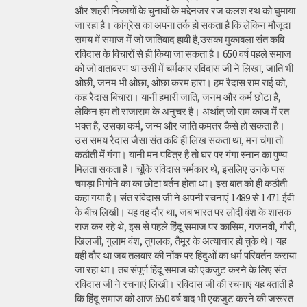
और शहरी निकायों के चुनावों के मद्देनजर रज कलश रथ को घुमाया
जा रहा है। कांग्रेस का अपना तर्क हो सकता है कि लेकिन मौजूदा
समय में समाज में जो जातिवाद हावी है,उसका मुकाबला संत कवि
रविदास के विचारों से ही किया जा सकता है। 650 वर्ष पहले समाज
को जो वातावरण था उसी में चर्मकार रविदास जी ने लिखा, जाति भी
ओछी, जनम भी ओछा, ओछा करम हारा। हम रैदास राम राई को,
कह रैदास बिचारा। यानी हमारी जाति, जनम और कर्म छोटा है,
लेकिन हम तो राजाराम के अनुचर है। अर्थात् जो राम काज में रत
भक्त है, उसका कर्म, जन्म और जाति कमतर कैसे हो सकता है।
उस समय रैदास जैसा संत कवि ही लिख सकता था, मन चंगा तो
कठौती में गंगा। यानी मन पवित्र है तो घर पर गंगा स्नान का पुण्य
मिलता सकता है। चूंकि रविदास चर्मकार थे, इसलिए उनके पास
चमड़ा भिगोने का का छोटा बर्तन होता था। इस बात को ही कठौती
कहा गया है। संत रविदास जी ने अपनी रचनाएं 1489 से 1471 ईवी
के बीच लिखी। यह वह दौर था, जब भारत पर लोदी वंश के शासक
राज कर रहे थे, इस से पहले हिंदू समाज पर कासिम, गजनवी, गौरी,
खिलजी, गुलाम वंश, तुगलक, तैमूर के अत्याचार हो चुके थे। यह
वही दौर था जब तलवार की नोंक पर हिंदुओं का धर्म परिवर्तन कराया
जा रहा था। तब संपूर्ण हिंदू समाज को एकजुट करने के लिए संत
रविदास जी ने रचनाएं लिखी। रविदास जी की रचनाएं यह बताती है
कि हिंदू समाज को आज 650 वर्ष बाद भी एकजुट करने की जरूरत