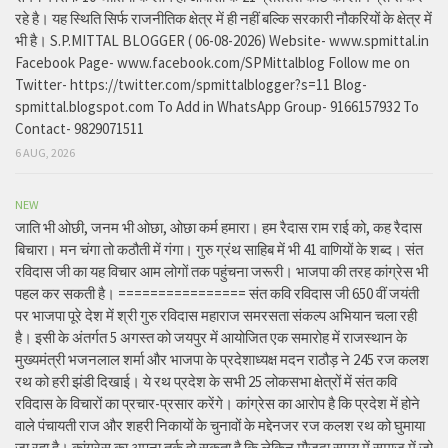
रहे है। यह स्थिति सिर्फ राजनीतिक क्षेत्र में ही नहीं बल्कि सरकारी नौकरियों के क्षेत्र में
भी है। S.P.MITTAL BLOGGER ( 06-08-2026) Website- www.spmittal.in
Facebook Page- www.facebook.com/SPMittalblog Follow me on
Twitter- https://twitter.com/spmittalblogger?s=11 Blog-
spmittal.blogspot.com To Add in WhatsApp Group- 9166157932 To
Contact- 9829071511
6 AUG, 2026
NEW
जाति भी ओछी, जनम भी ओछा, ओछा कर्म हमारा। हम रैदास राम राई को, कह रैदास
बिचारा। मन चंगा तो कठौती में गंगा। गुरु ग्रंथ साहिब में भी 41 वाणियों के शब्द। संत
रविदास जी का यह विचार आम लोगों तक पहुंचना जरूरी। भाजपा की तरह कांग्रेस भी
पहल कर सकती है। ================ संत कवि रविदास जी 650 वीं जयंती
पर भाजपा पूरे देश में श्री गुरु रविदास महाराज समरसता संकल्प अभियान चला रही
है। इसी के अंतर्गत 5 अगस्त को जयपुर में आयोजित एक समारोह में राजस्थान के
मुख्यमंत्री भजनलाल शर्मा और भाजपा के प्रदेशाध्यक्ष मदन राठौड़ ने 245 रज कलश
रथ को हरी झंडी दिखाई। ये रथ प्रदेश के सभी 25 लोकसभा क्षेत्रों में संत कवि
रविदास के विचारों का प्रचार-प्रसार करेंगे। कांग्रेस का आरोप है कि प्रदेश में होने
वाले पंचायती राज और शहरी निकायों के चुनावों के मद्देनजर रज कलश रथ को घुमाया
जा रहा है। कांग्रेस का अपना तर्क हो सकता है कि लेकिन मौजूदा समय में समाज में जो