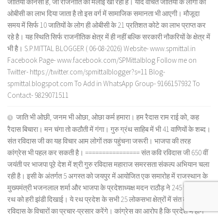
जातियां कौनसी है, जो राजनीति की मलाई खा रही है। यदि वंचित जातियों के लोगों को
ओबीसी का लाभ दिया जाता है तो इस वर्ग में सामाजिक समानता भी आएगी। मौजूदा
समय में सिर्फ 10 जातियों के लोग ही ओबीसी के 21 प्रतिशत कोटे का लाभ प्राप्त कर
रहे है। यह स्थिति सिर्फ राजनीतिक क्षेत्र में ही नहीं बल्कि सरकारी नौकरियों के क्षेत्र में
भी है। S.P.MITTAL BLOGGER ( 06-08-2026) Website- www.spmittal.in
Facebook Page- www.facebook.com/SPMittalblog Follow me on
Twitter- https://twitter.com/spmittalblogger?s=11 Blog-
spmittal.blogspot.com To Add in WhatsApp Group- 9166157932 To
Contact- 9829071511
जाति भी ओछी, जनम भी ओछा, ओछा कर्म हमारा। हम रैदास राम राई को, कह
रैदास बिचारा। मन चंगा तो कठौती में गंगा। गुरु ग्रंथ साहिब में भी 41 वाणियों के शब्द।
संत रविदास जी का यह विचार आम लोगों तक पहुंचना जरूरी। भाजपा की तरह
कांग्रेस भी पहल कर सकती है। ================ संत कवि रविदास जी 650 वीं
जयंती पर भाजपा पूरे देश में श्री गुरु रविदास महाराज समरसता संकल्प अभियान चला
रही है। इसी के अंतर्गत 5 अगस्त को जयपुर में आयोजित एक समारोह में राजस्थान के
मुख्यमंत्री भजनलाल शर्मा और भाजपा के प्रदेशाध्यक्ष मदन राठौड़ ने 245 रज कलश
रथ को हरी झंडी दिखाई। ये रथ प्रदेश के सभी 25 लोकसभा क्षेत्रों में संत कवि
रविदास के विचारों का प्रचार-प्रसार करेंगे। कांग्रेस का आरोप है कि प्रदेश में होने