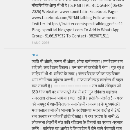
नौकरियों के क्षेत्र में भी है। S.P.MITTAL BLOGGER ( 06-08-
2026) Website- www.spmittal.in Facebook Page-
www.facebook.com/SPMittalblog Follow me on
Twitter- https://twitter.com/spmittalblogger?s=11
Blog- spmittal.blogspot.com To Add in WhatsApp
Group- 9166157932 To Contact- 9829071511
6 AUG, 2026
NEW
जाति भी ओछी, जनम भी ओछा, ओछा कर्म हमारा। हम रैदास राम
राई को, कह रैदास बिचारा। मन चंगा तो कठौती में गंगा। गुरु ग्रंथ
साहिब में भी 41 वाणियों के शब्द। संत रविदास जी का यह विचार
आम लोगों तक पहुंचना जरूरी। भाजपा की तरह कांग्रेस भी पहल
कर सकती है। ================ संत कवि रविदास जी
650 वीं जयंती पर भाजपा पूरे देश में श्री गुरु रविदास महाराज
समरसता संकल्प अभियान चला रही है। इसी के अंतर्गत 5 अगस्त
को जयपुर में आयोजित एक समारोह में राजस्थान के मुख्यमंत्री
भजनलाल शर्मा और भाजपा के प्रदेशाध्यक्ष मदन राठौड़ ने 245
रज कलश रथ को हरी झंडी दिखाई। ये रथ प्रदेश के सभी 25
लोकसभा क्षेत्रों में संत कवि रविदास के विचारों का प्रचार-प्रसार
करेंगे। कांग्रेस का आरोप है कि प्रदेश में होने वाले पंचायती राज