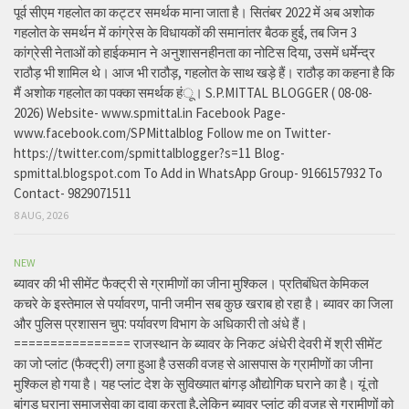
पूर्व सीएम गहलोत का कट्टर समर्थक माना जाता है। सितंबर 2022 में अब अशोक
गहलोत के समर्थन में कांग्रेस के विधायकों की समानांतर बैठक हुई, तब जिन 3
कांग्रेसी नेताओं को हाईकमान ने अनुशासनहीनता का नोटिस दिया, उसमें धर्मेन्द्र
राठौड़ भी शामिल थे। आज भी राठौड़, गहलोत के साथ खड़े हैं। राठौड़ का कहना है कि
मैं अशोक गहलोत का पक्का समर्थक हंू। S.P.MITTAL BLOGGER ( 08-08-
2026) Website- www.spmittal.in Facebook Page-
www.facebook.com/SPMittalblog Follow me on Twitter-
https://twitter.com/spmittalblogger?s=11 Blog-
spmittal.blogspot.com To Add in WhatsApp Group- 9166157932 To
Contact- 9829071511
8 AUG, 2026
NEW
ब्यावर की भी सीमेंट फैक्ट्री से ग्रामीणों का जीना मुश्किल। प्रतिबंधित केमिकल
कचरे के इस्तेमाल से पर्यावरण, पानी जमीन सब कुछ खराब हो रहा है। ब्यावर का जिला
और पुलिस प्रशासन चुप: पर्यावरण विभाग के अधिकारी तो अंधे हैं।
================ राजस्थान के ब्यावर के निकट अंधेरी देवरी में श्री सीमेंट
का जो प्लांट (फैक्ट्री) लगा हुआ है उसकी वजह से आसपास के ग्रामीणों का जीना
मुश्किल हो गया है। यह प्लांट देश के सुविख्यात बांगड़ औद्योगिक घराने का है। यूं तो
बांगड़ घराना समाजसेवा का दावा करता है,लेकिन ब्यावर प्लांट की वजह से ग्रामीणों को