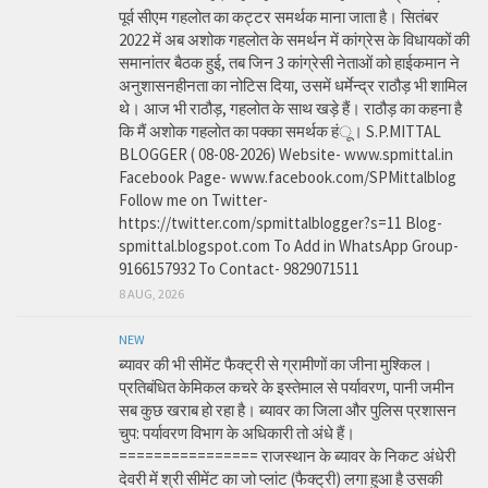
पूर्व सीएम गहलोत का कट्टर समर्थक माना जाता है। सितंबर
2022 में अब अशोक गहलोत के समर्थन में कांग्रेस के विधायकों की
समानांतर बैठक हुई, तब जिन 3 कांग्रेसी नेताओं को हाईकमान ने
अनुशासनहीनता का नोटिस दिया, उसमें धर्मेन्द्र राठौड़ भी शामिल
थे। आज भी राठौड़, गहलोत के साथ खड़े हैं। राठौड़ का कहना है
कि मैं अशोक गहलोत का पक्का समर्थक हंू। S.P.MITTAL
BLOGGER ( 08-08-2026) Website- www.spmittal.in
Facebook Page- www.facebook.com/SPMittalblog
Follow me on Twitter-
https://twitter.com/spmittalblogger?s=11 Blog-
spmittal.blogspot.com To Add in WhatsApp Group-
9166157932 To Contact- 9829071511
8 AUG, 2026
NEW
ब्यावर की भी सीमेंट फैक्ट्री से ग्रामीणों का जीना मुश्किल।
प्रतिबंधित केमिकल कचरे के इस्तेमाल से पर्यावरण, पानी जमीन
सब कुछ खराब हो रहा है। ब्यावर का जिला और पुलिस प्रशासन
चुप: पर्यावरण विभाग के अधिकारी तो अंधे हैं।
================ राजस्थान के ब्यावर के निकट अंधेरी
देवरी में श्री सीमेंट का जो प्लांट (फैक्ट्री) लगा हुआ है उसकी