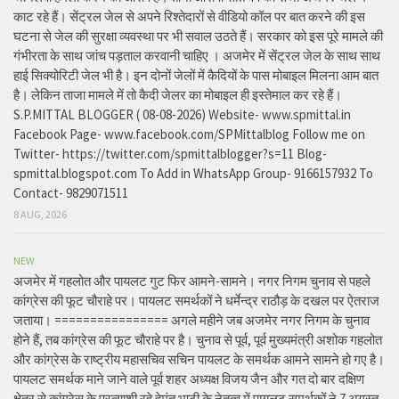
काट रहे हैं। सेंट्रल जेल से अपने रिश्तेदारों से वीडियो कॉल पर बात करने की इस
घटना से जेल की सुरक्षा व्यवस्था पर भी सवाल उठते हैं। सरकार को इस पूरे मामले की
गंभीरता के साथ जांच पड़ताल करवानी चाहिए । अजमेर में सेंट्रल जेल के साथ साथ
हाई सिक्योरिटी जेल भी है। इन दोनों जेलों में कैदियों के पास मोबाइल मिलना आम बात
है। लेकिन ताजा मामले में तो कैदी जेलर का मोबाइल ही इस्तेमाल कर रहे हैं।
S.P.MITTAL BLOGGER ( 08-08-2026) Website- www.spmittal.in
Facebook Page- www.facebook.com/SPMittalblog Follow me on
Twitter- https://twitter.com/spmittalblogger?s=11 Blog-
spmittal.blogspot.com To Add in WhatsApp Group- 9166157932 To
Contact- 9829071511
8 AUG, 2026
NEW
अजमेर में गहलोत और पायलट गुट फिर आमने-सामने। नगर निगम चुनाव से पहले
कांग्रेस की फूट चौराहे पर। पायलट समर्थकों ने धर्मेन्द्र राठौड़ के दखल पर ऐतराज
जताया। ================ अगले महीने जब अजमेर नगर निगम के चुनाव
होने हैं, तब कांग्रेस की फूट चौराहे पर है। चुनाव से पूर्व, पूर्व मुख्यमंत्री अशोक गहलोत
और कांग्रेस के राष्ट्रीय महासचिव सचिन पायलट के समर्थक आमने सामने हो गए है।
पायलट समर्थक माने जाने वाले पूर्व शहर अध्यक्ष विजय जैन और गत दो बार दक्षिण
क्षेत्र से कांग्रेस के प्रत्याशी रहे हेमंत भाटी के नेतृत्व में पायलट समर्थकों ने 7 अगस्त