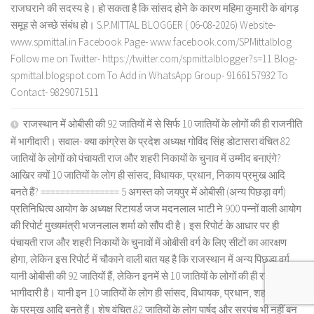
राजघराने की सदस्य हे। हो सकता है कि सांसद होने के कारण महिमा कुमारी के बांगड़
समूह से अच्छे संबंध हो। S.P.MITTAL BLOGGER ( 06-08-2026) Website-
www.spmittal.in Facebook Page- www.facebook.com/SPMittalblog
Follow me on Twitter- https://twitter.com/spmittalblogger?s=11 Blog-
spmittal.blogspot.com To Add in WhatsApp Group- 9166157932 To
Contact- 9829071511
राजस्थान में ओबीसी की 92 जातियों में से सिर्फ 10 जातियों के लोगों की ही राजनीति
में भागीदारी। सवाल- क्या कांग्रेस के प्रदेश अध्यक्ष गोविंद सिंह डोटासरा वंचित 82
जातियों के लोगों को पंचायती राज और शहरी निकायों के चुनाव में उम्मीद बनाएंगे?
आखिर क्यों 10 जातियों के लोग ही सांसद, विधायक, प्रधान, निकाय प्रमुख आदि
बनते हैं? ================ 5 अगस्त को जयपुर में ओबीसी (अन्य पिछड़ा वर्ग)
प्रतिनिधित्व आयोग के अध्यक्ष रिटायर्ड जज मदनलाल भाटी ने 900 पन्नों वाली आयोग
की रिपोर्ट मुख्यमंत्री भजनलाल शर्मा को सौंप दी है। इस रिपोर्ट के आधार पर ही
पंचायती राज और शहरी निकायों के चुनावों में ओबीसी वर्ग के लिए सीटों का आरक्षण
होगा, लेकिन इस रिपोर्ट में चौकाने वाली बात यह है कि राजस्थान में अन्य पिछड़ा वर्ग
यानी ओबीसी की 92 जातियों हैं, लेकिन इनमें से 10 जातियों के लोगों की ही राजनीति में
भागीदारी है। यानी इन 10 जातियों के लोग ही सांसद, विधायक, प्रधान, शहरी निकायों
के प्रमुख आदि बनते हैं। शेष वंचित 82 जातियों के लोग पार्षद और सरपंच भी नहीं बन