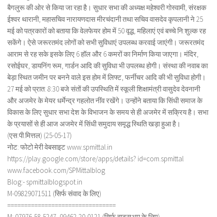
बैगलुरू की ओर से किया जा रहा है। सुधार सभा की अध्यक्ष महेश्वरी गोस्वामी, संरक्षक
ईश्वर थारानी, महासचिव नारायणदास मीरचंदानी तथा सचिव वासदेव कृपलानी ने 25
मई को पत्रकारों को बताया कि वेलफेयर होम में 50 वृद्ध, महिलाएं एवं बच्चे नि:शुल्क रह
सकेंगे। ऐसे जरूरतमंद लोगों को सभी सुविधाएं उपलब्ध करवाई जाएंगी। जरूरतमंद
आराम से रह सके इसके लिए 6 हॉल और 6 कमरों का निर्माण किया जाएगा। मंदिर,
रसोईघर, डायनिंग रूम, गार्डन आदि की सुविधा भी उपलब्ध होगी। संस्था की नवाब का
बेड़ा स्थित जमीन पर बनने वाले इस होम में लिफ्ट, फर्नीचर आदि की भी सुविधा होगी।
27 मई को प्रात: 8:30 बजे संतों की उपस्थिति में स्कूली शिक्षामंत्री वासुदेव देवनानी
और अजमेर के मेयर धर्मेन्द्र गहलोत नींव रखेंगे। उन्होंने बताया कि सिंधी समाज के
विकास के लिए सुधार सभा देश के विभाजन के समय से ही अजमेर में सक्रिय है। सभा
के प्रयासों से ही आज अजमेर में सिंधी समुदाय समृद्ध स्थिति खड़ा हुआ है।
(एस.पी.मित्तल) (25-05-17)
नोट: फोटो मेरी वेबसाइट www.spmittal.in
https://play.google.com/store/apps/details? id=com.spmittal
www.facebook.com/SPMittalblog
Blog:- spmittalblogspot.in
M-09829071511 (सिर्फ संवाद के लिए)
================================
M: 07976-58-5247, 09462-20-0121 (सिर्फ वाट्सअप के लिए)