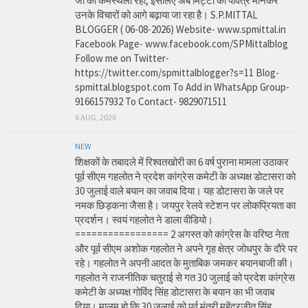
जी की कर्मस्थली रहा, इसलिए अब मिट्टी को पवित्र मानकर
उनके विचारों को आगे बढ़ाया जा रहा है। S.P.MITTAL
BLOGGER ( 06-08-2026) Website- www.spmittal.in
Facebook Page- www.facebook.com/SPMittalblog
Follow me on Twitter-
https://twitter.com/spmittalblogger?s=11 Blog-
spmittal.blogspot.com To Add in WhatsApp Group-
9166157932 To Contact- 9829071511
6 AUG, 2026
NEW
शिक्षकों के तबादले में रिश्वतखोरी का 6 वर्ष पुराना मामला उठाकर
पूर्व सीएम गहलोत ने प्रदेश कांग्रेस कमेटी के अध्यक्ष डोटासरा को
30 जुलाई वाले बयान का जवाब दिया। यह डोटासरा के जले पर
नमक छिड़कना जैसा है। जयपुर रेलवे स्टेशन पर लोकप्रियता का
प्रदर्शन। स्वयं गहलोत ने डाला वीडियो।
================= 2 अगस्त को कांग्रेस के वरिष्ठ नेता
और पूर्व सीएम अशोक गहलोत ने अपने गृह क्षेत्र जोधपुर के दौरे पर
रहे। गहलोत ने अपनी आदत के मुताबिक जमकर बयानबाजी की।
गहलोत ने राजनीतिक चतुराई से गत 30 जुलाई को प्रदेश कांग्रेस
कमेटी के अध्यक्ष गोविंद सिंह डोटासरा के बयान का भी जवाब
दिया। मालूम हो कि 30 जुलाई को पूर्व मंत्री महेंद्रजीत सिंह