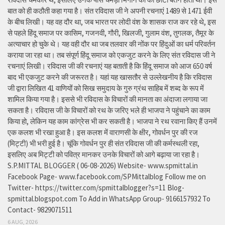
बात को ही कठौती कहा गया है। संत रविदास जी ने अपनी रचनाएं 1489 से 1471 ईवी
के बीच लिखी। यह वह दौर था, जब भारत पर लोदी वंश के शासक राज कर रहे थे, इस
से पहले हिंदू समाज पर कासिम, गजनवी, गौरी, खिलजी, गुलाम वंश, तुगलक, तैमूर के
अत्याचार हो चुके थे। यह वही दौर था जब तलवार की नोंक पर हिंदुओं का धर्म परिवर्तन
कराया जा रहा था। तब संपूर्ण हिंदू समाज को एकजुट करने के लिए संत रविदास जी ने
रचनाएं लिखी। रविदास जी की रचनाएं यह बताती है कि हिंदू समाज को आज 650 वर्ष
बाद भी एकजुट करने की जरूरत है। यहां यह खासतौर से उल्लेखनीय है कि रविदास
जी द्वारा लिखित 41 वाणियोंं को सिख समुदाय के गुरु ग्रंथ साहिब में शब्द के रूप में
शामिल किया गया है। इससे भी रविदास के विचारों की मानता का अंदाजा लगाया जा
सकता है। रविदास जी के विचारों को रथ के जरिए भले ही भाजपा ने पहुंचाने का काम
किया हो, लेकिन यह काम कांग्रेस भी कर सकती है। भाजपा ने रथ रवाना किए हैं उनमें
एक कलश भी रखा हुआ है। इस कलश में वाराणसी के क्षीर, गोवर्धन पुर की रज
(मिट्टी) भी भरी हुई है। चूंकि गोवर्धन पुर ही संत रविदास जी की कर्मस्थली रहा,
इसलिए अब मिट्टी को पवित्र मानकर उनके विचारों को आगे बढ़ाया जा रहा है।
S.P.MITTAL BLOGGER ( 06-08-2026) Website- www.spmittal.in
Facebook Page- www.facebook.com/SPMittalblog Follow me on
Twitter- https://twitter.com/spmittalblogger?s=11 Blog-
spmittal.blogspot.com To Add in WhatsApp Group- 9166157932 To
Contact- 9829071511
6 AUG, 2026