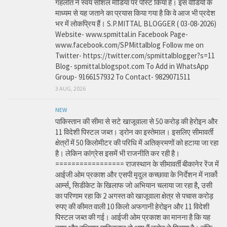
गहलोत ने स्वयं सोशल मीडिया पर पोस्ट किया है। इस वीडियो के
माध्यम से यह जताने का प्रयास किया गया है कि वे आज भी प्रदेश
भर में लोकप्रिय हैं। S.P.MITTAL BLOGGER ( 03-08-2026)
Website- www.spmittal.in Facebook Page-
www.facebook.com/SPMittalblog Follow me on
Twitter- https://twitter.com/spmittalblogger?s=11
Blog- spmittal.blogspot.com To Add in WhatsApp
Group- 9166157932 To Contact- 9829071511
3 AUG, 2026
NEW
पाकिस्तान की सीमा से सटे खाजूवाला से 50 करोड़ की हेरोइन और
11 विदेशी पिस्टल जब्त। ड्रोन का इस्तेमाल। इसलिए सीमावर्ती
क्षेत्रों में 50 किलोमीटर की परिधि में अतिक्रमणों को हटाया जा रहा
है। लेकिन कांग्रेस इसमें भी राजनीति कर रही है।
================= राजस्थान के सीमावर्ती बीकानेर रेंज में
आईजी ओम प्रकाश और एसपी मृदुल कच्छावा के निर्देशन में नार्को
आर्म्स, सिडीकेट के खिलाफ जो अभियान चलाया जा रहा है, उसी
का परिणाम रहा कि 2 अगस्त को खाजूवाला क्षेत्र से पचास करोड़
रुपए की कीमत वाली 10 किलो अफगानी हेरोइन और 11 विदेशी
पिस्टल जब्त की गई। आईजी ओम प्रकाश का मानना है कि यह