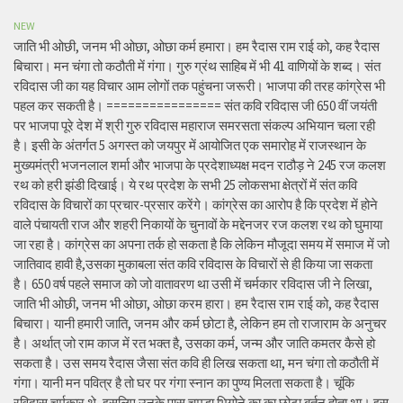
NEW
जाति भी ओछी, जनम भी ओछा, ओछा कर्म हमारा। हम रैदास राम राई को, कह रैदास
बिचारा। मन चंगा तो कठौती में गंगा। गुरु ग्रंथ साहिब में भी 41 वाणियों के शब्द। संत
रविदास जी का यह विचार आम लोगों तक पहुंचना जरूरी। भाजपा की तरह कांग्रेस भी
पहल कर सकती है। ================ संत कवि रविदास जी 650 वीं जयंती
पर भाजपा पूरे देश में श्री गुरु रविदास महाराज समरसता संकल्प अभियान चला रही
है। इसी के अंतर्गत 5 अगस्त को जयपुर में आयोजित एक समारोह में राजस्थान के
मुख्यमंत्री भजनलाल शर्मा और भाजपा के प्रदेशाध्यक्ष मदन राठौड़ ने 245 रज कलश
रथ को हरी झंडी दिखाई। ये रथ प्रदेश के सभी 25 लोकसभा क्षेत्रों में संत कवि
रविदास के विचारों का प्रचार-प्रसार करेंगे। कांग्रेस का आरोप है कि प्रदेश में होने
वाले पंचायती राज और शहरी निकायों के चुनावों के मद्देनजर रज कलश रथ को घुमाया
जा रहा है। कांग्रेस का अपना तर्क हो सकता है कि लेकिन मौजूदा समय में समाज में जो
जातिवाद हावी है,उसका मुकाबला संत कवि रविदास के विचारों से ही किया जा सकता
है। 650 वर्ष पहले समाज को जो वातावरण था उसी में चर्मकार रविदास जी ने लिखा,
जाति भी ओछी, जनम भी ओछा, ओछा करम हारा। हम रैदास राम राई को, कह रैदास
बिचारा। यानी हमारी जाति, जनम और कर्म छोटा है, लेकिन हम तो राजाराम के अनुचर
है। अर्थात् जो राम काज में रत भक्त है, उसका कर्म, जन्म और जाति कमतर कैसे हो
सकता है। उस समय रैदास जैसा संत कवि ही लिख सकता था, मन चंगा तो कठौती में
गंगा। यानी मन पवित्र है तो घर पर गंगा स्नान का पुण्य मिलता सकता है। चूंकि
रविदास चर्मकार थे, इसलिए उनके पास चमड़ा भिगोने का का छोटा बर्तन होता था। इस