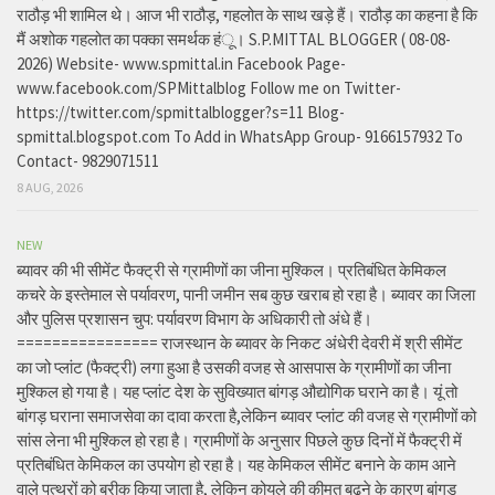
राठौड़ भी शामिल थे। आज भी राठौड़, गहलोत के साथ खड़े हैं। राठौड़ का कहना है कि
मैं अशोक गहलोत का पक्का समर्थक हंू। S.P.MITTAL BLOGGER ( 08-08-
2026) Website- www.spmittal.in Facebook Page-
www.facebook.com/SPMittalblog Follow me on Twitter-
https://twitter.com/spmittalblogger?s=11 Blog-
spmittal.blogspot.com To Add in WhatsApp Group- 9166157932 To
Contact- 9829071511
8 AUG, 2026
NEW
ब्यावर की भी सीमेंट फैक्ट्री से ग्रामीणों का जीना मुश्किल। प्रतिबंधित केमिकल
कचरे के इस्तेमाल से पर्यावरण, पानी जमीन सब कुछ खराब हो रहा है। ब्यावर का जिला
और पुलिस प्रशासन चुप: पर्यावरण विभाग के अधिकारी तो अंधे हैं।
================ राजस्थान के ब्यावर के निकट अंधेरी देवरी में श्री सीमेंट
का जो प्लांट (फैक्ट्री) लगा हुआ है उसकी वजह से आसपास के ग्रामीणों का जीना
मुश्किल हो गया है। यह प्लांट देश के सुविख्यात बांगड़ औद्योगिक घराने का है। यूं तो
बांगड़ घराना समाजसेवा का दावा करता है,लेकिन ब्यावर प्लांट की वजह से ग्रामीणों को
सांस लेना भी मुश्किल हो रहा है। ग्रामीणों के अनुसार पिछले कुछ दिनों में फैक्ट्री में
प्रतिबंधित केमिकल का उपयोग हो रहा है। यह केमिकल सीमेंट बनाने के काम आने
वाले पत्थरों को बरीक किया जाता है, लेकिन कोयले की कीमत बढ़ने के कारण बांगड़