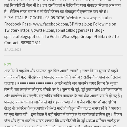
हाई सिक्योरिटी जेल भी है। इन दोनों जेलों में कैदियों के पास मोबाइल मिलना आम बात
है। लेकिन ताजा मामले में तो कैदी जेलर का मोबाइल ही इस्तेमाल कर रहे हैं।
S.P.MITTAL BLOGGER ( 08-08-2026) Website- www.spmittal.in
Facebook Page- www.facebook.com/SPMittalblog Follow me on
Twitter- https://twitter.com/spmittalblogger?s=11 Blog-
spmittal.blogspot.com To Add in WhatsApp Group- 9166157932 To
Contact- 9829071511
8 AUG, 2026
NEW
अजमेर में गहलोत और पायलट गुट फिर आमने-सामने। नगर निगम चुनाव से पहले
कांग्रेस की फूट चौराहे पर। पायलट समर्थकों ने धर्मेन्द्र राठौड़ के दखल पर ऐतराज
जताया। ================ अगले महीने जब अजमेर नगर निगम के चुनाव
होने हैं, तब कांग्रेस की फूट चौराहे पर है। चुनाव से पूर्व, पूर्व मुख्यमंत्री अशोक गहलोत
और कांग्रेस के राष्ट्रीय महासचिव सचिन पायलट के समर्थक आमने सामने हो गए है।
पायलट समर्थक माने जाने वाले पूर्व शहर अध्यक्ष विजय जैन और गत दो बार दक्षिण
क्षेत्र से कांग्रेस के प्रत्याशी रहे हेमंत भाटी के नेतृत्व में पायलट समर्थकों ने 7 अगस्त
को एक बैठक की। इस बैठक में बड़ी संख्या में कांग्रेस के कार्यकर्ता शामिल हुए। विजय
जैन और हेमंत भाटी ने आरोप लगाया कि आरटीडीसी के पूर्व अध्यक्ष धर्मेन्द्र राठौड़ के
दखल से अजमेर शहर में कांग्रेस को नुकसान हो रहा है। मौजूदा शहर अध्यक्ष डॉ.