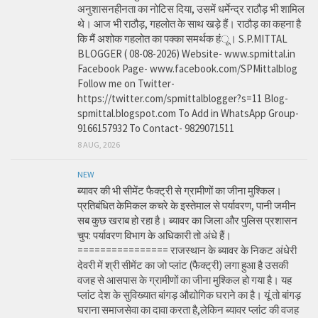
अनुशासनहीनता का नोटिस दिया, उसमें धर्मेन्द्र राठौड़ भी शामिल
थे। आज भी राठौड़, गहलोत के साथ खड़े हैं। राठौड़ का कहना है
कि मैं अशोक गहलोत का पक्का समर्थक हंू। S.P.MITTAL
BLOGGER ( 08-08-2026) Website- www.spmittal.in
Facebook Page- www.facebook.com/SPMittalblog
Follow me on Twitter-
https://twitter.com/spmittalblogger?s=11 Blog-
spmittal.blogspot.com To Add in WhatsApp Group-
9166157932 To Contact- 9829071511
8 AUG, 2026
NEW
ब्यावर की भी सीमेंट फैक्ट्री से ग्रामीणों का जीना मुश्किल।
प्रतिबंधित केमिकल कचरे के इस्तेमाल से पर्यावरण, पानी जमीन
सब कुछ खराब हो रहा है। ब्यावर का जिला और पुलिस प्रशासन
चुप: पर्यावरण विभाग के अधिकारी तो अंधे हैं।
================ राजस्थान के ब्यावर के निकट अंधेरी
देवरी में श्री सीमेंट का जो प्लांट (फैक्ट्री) लगा हुआ है उसकी
वजह से आसपास के ग्रामीणों का जीना मुश्किल हो गया है। यह
प्लांट देश के सुविख्यात बांगड़ औद्योगिक घराने का है। यूं तो बांगड़
घराना समाजसेवा का दावा करता है,लेकिन ब्यावर प्लांट की वजह