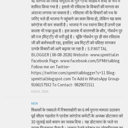
41 वाणियोंं को सिख समुदाय के गुरु ग्रंथ साहिब में शब्द के रूप में
शामिल किया गया है। इससे भी रविदास के विचारों की मानता का
अंदाजा लगाया जा सकता है। रविदास जी के विचारों को रथ के
जरिए भले ही भाजपा ने पहुंचाने का काम किया हो, लेकिन यह काम
कांग्रेस भी कर सकती है। भाजपा ने रथ रवाना किए हैं उनमें एक
कलश भी रखा हुआ है। इस कलश में वाराणसी के क्षीर, गोवर्धन पुर
की रज (मिट्टी) भी भरी हुई है। चूंकि गोवर्धन पुर ही संत रविदास
जी की कर्मस्थली रहा, इसलिए अब मिट्टी को पवित्र मानकर
उनके विचारों को आगे बढ़ाया जा रहा है। S.P.MITTAL
BLOGGER ( 06-08-2026) Website- www.spmittal.in
Facebook Page- www.facebook.com/SPMittalblog
Follow me on Twitter-
https://twitter.com/spmittalblogger?s=11 Blog-
spmittal.blogspot.com To Add in WhatsApp Group-
9166157932 To Contact- 9829071511
6 AUG, 2026
NEW
शिक्षकों के तबादले में रिश्वतखोरी का 6 वर्ष पुराना मामला उठाकर
पूर्व सीएम गहलोत ने प्रदेश कांग्रेस कमेटी के अध्यक्ष डोटासरा को
30 जुलाई वाले बयान का जवाब दिया। यह डोटासरा के जले पर
नमक छिड़कना जैसा है। जयपुर रेलवे स्टेशन पर लोकप्रियता का