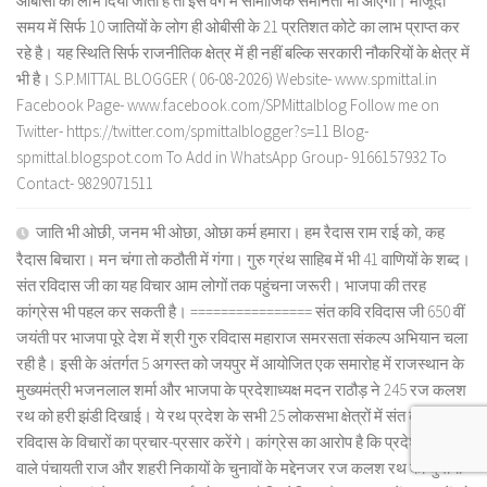
ओबीसी का लाभ दिया जाता है तो इस वर्ग में सामाजिक समानता भी आएगी। मौजूदा
समय में सिर्फ 10 जातियों के लोग ही ओबीसी के 21 प्रतिशत कोटे का लाभ प्राप्त कर
रहे है। यह स्थिति सिर्फ राजनीतिक क्षेत्र में ही नहीं बल्कि सरकारी नौकरियों के क्षेत्र में
भी है। S.P.MITTAL BLOGGER ( 06-08-2026) Website- www.spmittal.in
Facebook Page- www.facebook.com/SPMittalblog Follow me on
Twitter- https://twitter.com/spmittalblogger?s=11 Blog-
spmittal.blogspot.com To Add in WhatsApp Group- 9166157932 To
Contact- 9829071511
जाति भी ओछी, जनम भी ओछा, ओछा कर्म हमारा। हम रैदास राम राई को, कह
रैदास बिचारा। मन चंगा तो कठौती में गंगा। गुरु ग्रंथ साहिब में भी 41 वाणियों के शब्द।
संत रविदास जी का यह विचार आम लोगों तक पहुंचना जरूरी। भाजपा की तरह
कांग्रेस भी पहल कर सकती है। ================ संत कवि रविदास जी 650 वीं
जयंती पर भाजपा पूरे देश में श्री गुरु रविदास महाराज समरसता संकल्प अभियान चला
रही है। इसी के अंतर्गत 5 अगस्त को जयपुर में आयोजित एक समारोह में राजस्थान के
मुख्यमंत्री भजनलाल शर्मा और भाजपा के प्रदेशाध्यक्ष मदन राठौड़ ने 245 रज कलश
रथ को हरी झंडी दिखाई। ये रथ प्रदेश के सभी 25 लोकसभा क्षेत्रों में संत कवि
रविदास के विचारों का प्रचार-प्रसार करेंगे। कांग्रेस का आरोप है कि प्रदेश में होने
वाले पंचायती राज और शहरी निकायों के चुनावों के मद्देनजर रज कलश रथ को घुमाया