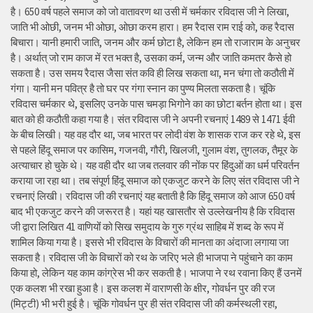
है। 650 वर्ष पहले समाज को जो वातावरण था उसी में चर्मकार रविदास जी ने लिखा,
जाति भी ओछी, जनम भी ओछा, ओछा करम हारा। हम रैदास राम राई को, कह रैदास
बिचारा। यानी हमारी जाति, जनम और कर्म छोटा है, लेकिन हम तो राजाराम के अनुचर
है। अर्थात् जो राम काज में रत भक्त है, उसका कर्म, जन्म और जाति कमतर कैसे हो
सकता है। उस समय रैदास जैसा संत कवि ही लिख सकता था, मन चंगा तो कठौती में
गंगा। यानी मन पवित्र है तो घर पर गंगा स्नान का पुण्य मिलता सकता है। चूंकि
रविदास चर्मकार थे, इसलिए उनके पास चमड़ा भिगोने का का छोटा बर्तन होता था। इस
बात को ही कठौती कहा गया है। संत रविदास जी ने अपनी रचनाएं 1489 से 1471 ईवी
के बीच लिखी। यह वह दौर था, जब भारत पर लोदी वंश के शासक राज कर रहे थे, इस
से पहले हिंदू समाज पर कासिम, गजनवी, गौरी, खिलजी, गुलाम वंश, तुगलक, तैमूर के
अत्याचार हो चुके थे। यह वही दौर था जब तलवार की नोंक पर हिंदुओं का धर्म परिवर्तन
कराया जा रहा था। तब संपूर्ण हिंदू समाज को एकजुट करने के लिए संत रविदास जी ने
रचनाएं लिखी। रविदास जी की रचनाएं यह बताती है कि हिंदू समाज को आज 650 वर्ष
बाद भी एकजुट करने की जरूरत है। यहां यह खासतौर से उल्लेखनीय है कि रविदास
जी द्वारा लिखित 41 वाणियोंं को सिख समुदाय के गुरु ग्रंथ साहिब में शब्द के रूप में
शामिल किया गया है। इससे भी रविदास के विचारों की मानता का अंदाजा लगाया जा
सकता है। रविदास जी के विचारों को रथ के जरिए भले ही भाजपा ने पहुंचाने का काम
किया हो, लेकिन यह काम कांग्रेस भी कर सकती है। भाजपा ने रथ रवाना किए हैं उनमें
एक कलश भी रखा हुआ है। इस कलश में वाराणसी के क्षीर, गोवर्धन पुर की रज
(मिट्टी) भी भरी हुई है। चूंकि गोवर्धन पुर ही संत रविदास जी की कर्मस्थली रहा,