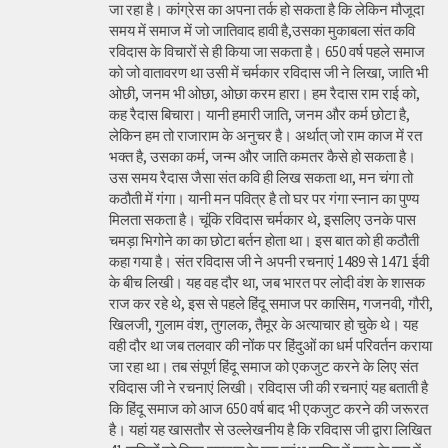
जा रहा है। कांग्रेस का अपना तर्क हो सकता है कि लेकिन मौजूदा
समय में समाज में जो जातिवाद हावी है,उसका मुकाबला संत कवि
रविदास के विचारों से ही किया जा सकता है। 650 वर्ष पहले समाज
को जो वातावरण था उसी में चर्मकार रविदास जी ने लिखा, जाति भी
ओछी, जनम भी ओछा, ओछा करम हारा। हम रैदास राम राई को,
कह रैदास बिचारा। यानी हमारी जाति, जनम और कर्म छोटा है,
लेकिन हम तो राजाराम के अनुचर है। अर्थात् जो राम काज में रत
भक्त है, उसका कर्म, जन्म और जाति कमतर कैसे हो सकता है।
उस समय रैदास जैसा संत कवि ही लिख सकता था, मन चंगा तो
कठौती में गंगा। यानी मन पवित्र है तो घर पर गंगा स्नान का पुण्य
मिलता सकता है। चूंकि रविदास चर्मकार थे, इसलिए उनके पास
चमड़ा भिगोने का का छोटा बर्तन होता था। इस बात को ही कठौती
कहा गया है। संत रविदास जी ने अपनी रचनाएं 1489 से 1471 ईवी
के बीच लिखी। यह वह दौर था, जब भारत पर लोदी वंश के शासक
राज कर रहे थे, इस से पहले हिंदू समाज पर कासिम, गजनवी, गौरी,
खिलजी, गुलाम वंश, तुगलक, तैमूर के अत्याचार हो चुके थे। यह
वही दौर था जब तलवार की नोंक पर हिंदुओं का धर्म परिवर्तन कराया
जा रहा था। तब संपूर्ण हिंदू समाज को एकजुट करने के लिए संत
रविदास जी ने रचनाएं लिखी। रविदास जी की रचनाएं यह बताती है
कि हिंदू समाज को आज 650 वर्ष बाद भी एकजुट करने की जरूरत
है। यहां यह खासतौर से उल्लेखनीय है कि रविदास जी द्वारा लिखित