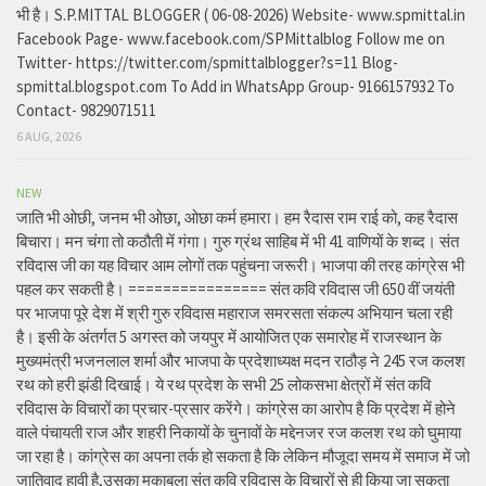
भी है। S.P.MITTAL BLOGGER ( 06-08-2026) Website- www.spmittal.in
Facebook Page- www.facebook.com/SPMittalblog Follow me on
Twitter- https://twitter.com/spmittalblogger?s=11 Blog-
spmittal.blogspot.com To Add in WhatsApp Group- 9166157932 To
Contact- 9829071511
6 AUG, 2026
NEW
जाति भी ओछी, जनम भी ओछा, ओछा कर्म हमारा। हम रैदास राम राई को, कह रैदास
बिचारा। मन चंगा तो कठौती में गंगा। गुरु ग्रंथ साहिब में भी 41 वाणियों के शब्द। संत
रविदास जी का यह विचार आम लोगों तक पहुंचना जरूरी। भाजपा की तरह कांग्रेस भी
पहल कर सकती है। ================ संत कवि रविदास जी 650 वीं जयंती
पर भाजपा पूरे देश में श्री गुरु रविदास महाराज समरसता संकल्प अभियान चला रही
है। इसी के अंतर्गत 5 अगस्त को जयपुर में आयोजित एक समारोह में राजस्थान के
मुख्यमंत्री भजनलाल शर्मा और भाजपा के प्रदेशाध्यक्ष मदन राठौड़ ने 245 रज कलश
रथ को हरी झंडी दिखाई। ये रथ प्रदेश के सभी 25 लोकसभा क्षेत्रों में संत कवि
रविदास के विचारों का प्रचार-प्रसार करेंगे। कांग्रेस का आरोप है कि प्रदेश में होने
वाले पंचायती राज और शहरी निकायों के चुनावों के मद्देनजर रज कलश रथ को घुमाया
जा रहा है। कांग्रेस का अपना तर्क हो सकता है कि लेकिन मौजूदा समय में समाज में जो
जातिवाद हावी है,उसका मुकाबला संत कवि रविदास के विचारों से ही किया जा सकता