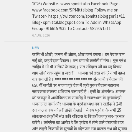
2026) Website- www.spmittal.in Facebook Page-
www.facebook.com/SPMittalblog Follow me on
Twitter- https://twitter.com/spmittalblogger?s=11
Blog- spmittal.blogspot.com To Add in WhatsApp
Group- 9166157932 To Contact- 9829071511
6 AUG, 2026
NEW
जाति भी ओछी, जनम भी ओछा, ओछा कर्म हमारा। हम रैदास राम
राई को, कह रैदास बिचारा। मन चंगा तो कठौती में गंगा। गुरु ग्रंथ
साहिब में भी 41 वाणियों के शब्द। संत रविदास जी का यह विचार
आम लोगों तक पहुंचना जरूरी। भाजपा की तरह कांग्रेस भी पहल
कर सकती है। ================ संत कवि रविदास जी
650 वीं जयंती पर भाजपा पूरे देश में श्री गुरु रविदास महाराज
समरसता संकल्प अभियान चला रही है। इसी के अंतर्गत 5 अगस्त
को जयपुर में आयोजित एक समारोह में राजस्थान के मुख्यमंत्री
भजनलाल शर्मा और भाजपा के प्रदेशाध्यक्ष मदन राठौड़ ने 245
रज कलश रथ को हरी झंडी दिखाई। ये रथ प्रदेश के सभी 25
लोकसभा क्षेत्रों में संत कवि रविदास के विचारों का प्रचार-प्रसार
करेंगे। कांग्रेस का आरोप है कि प्रदेश में होने वाले पंचायती राज
और शहरी निकायों के चुनावों के मद्देनजर रज कलश रथ को घुमाया