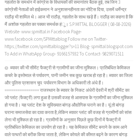
गहलोत के समर्थन में कांग्रेस के विधायकों की समानांतर बैठक हुई, तब जिन 3
कांग्रेसी नेताओं को हाईकमान ने अनुशासनहीनता का नोटिस दिया, उसमें धर्मेन्द्र
राठौड़ भी शामिल थे। आज भी राठौड़, गहलोत के साथ खड़े हैं। राठौड़ का कहना है कि
मैं अशोक गहलोत का पक्का समर्थक हंू। S.P.MITTAL BLOGGER ( 08-08-2026)
Website- www.spmittal.in Facebook Page-
www.facebook.com/SPMittalblog Follow me on Twitter-
https://twitter.com/spmittalblogger?s=11 Blog- spmittal.blogspot.com
To Add in WhatsApp Group- 9166157932 To Contact- 9829071511
ब्यावर की भी सीमेंट फैक्ट्री से ग्रामीणों का जीना मुश्किल। प्रतिबंधित केमिकल
कचरे के इस्तेमाल से पर्यावरण, पानी जमीन सब कुछ खराब हो रहा है। ब्यावर का जिला
और पुलिस प्रशासन चुप: पर्यावरण विभाग के अधिकारी तो अंधे हैं।
================ राजस्थान के ब्यावर के निकट अंधेरी देवरी में श्री सीमेंट का
जो प्लांट (फैक्ट्री) लगा हुआ है उसकी वजह से आसपास के ग्रामीणों का जीना मुश्किल
हो गया है। यह प्लांट देश के सुविख्यात बांगड़ औद्योगिक घराने का है। यूं तो बांगड़
घराना समाजसेवा का दावा करता है,लेकिन ब्यावर प्लांट की वजह से ग्रामीणों को सांस
लेना भी मुश्किल हो रहा है। ग्रामीणों के अनुसार पिछले कुछ दिनों में फैक्ट्री में
प्रतिबंधित केमिकल का उपयोग हो रहा है। यह केमिकल सीमेंट बनाने के काम आने
वाले पत्थरों को बरीक किया जाता है, लेकिन कोयले की कीमत बढ़ने के कारण बांगड़