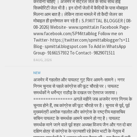
करवानी चाहिए । अजमेर में सेंट्रल जेल के साथ साथ हाई
सिक्योरिटी जेल भी है। इन दोनों जेलों में कैदियों के पास मोबाइल
मिलना आम बात है। लेकिन ताजा मामले में तो कैदी जेलर का
मोबाइल ही इस्तेमाल कर रहे हैं। S.P.MITTAL BLOGGER ( 08-
08-2026) Website- www.spmittal.in Facebook Page-
www.facebook.com/SPMittalblog Follow me on
Twitter- https://twitter.com/spmittalblogger?s=11
Blog- spmittal.blogspot.com To Add in WhatsApp
Group- 9166157932 To Contact- 9829071511
8 AUG, 2026
NEW
अजमेर में गहलोत और पायलट गुट फिर आमने-सामने। नगर
निगम चुनाव से पहले कांग्रेस की फूट चौराहे पर। पायलट
समर्थकों ने धर्मेन्द्र राठौड़ के दखल पर ऐतराज जताया।
================ अगले महीने जब अजमेर नगर निगम के
चुनाव होने हैं, तब कांग्रेस की फूट चौराहे पर है। चुनाव से पूर्व, पूर्व
मुख्यमंत्री अशोक गहलोत और कांग्रेस के राष्ट्रीय महासचिव
सचिन पायलट के समर्थक आमने सामने हो गए है। पायलट
समर्थक माने जाने वाले पूर्व शहर अध्यक्ष विजय जैन और गत दो बार
दक्षिण क्षेत्र से कांग्रेस के प्रत्याशी रहे हेमंत भाटी के नेतृत्व में