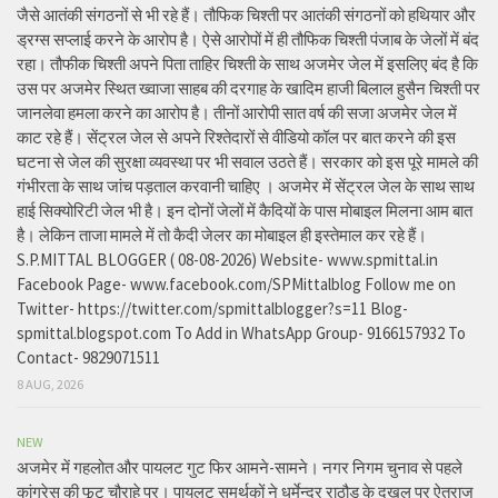
जैसे आतंकी संगठनों से भी रहे हैं। तौफिक चिश्ती पर आतंकी संगठनों को हथियार और
ड्रग्स सप्लाई करने के आरोप है। ऐसे आरोपों में ही तौफिक चिश्ती पंजाब के जेलों में बंद
रहा। तौफीक चिश्ती अपने पिता ताहिर चिश्ती के साथ अजमेर जेल में इसलिए बंद है कि
उस पर अजमेर स्थित ख्वाजा साहब की दरगाह के खादिम हाजी बिलाल हुसैन चिश्ती पर
जानलेवा हमला करने का आरोप है। तीनों आरोपी सात वर्ष की सजा अजमेर जेल में
काट रहे हैं। सेंट्रल जेल से अपने रिश्तेदारों से वीडियो कॉल पर बात करने की इस
घटना से जेल की सुरक्षा व्यवस्था पर भी सवाल उठते हैं। सरकार को इस पूरे मामले की
गंभीरता के साथ जांच पड़ताल करवानी चाहिए । अजमेर में सेंट्रल जेल के साथ साथ
हाई सिक्योरिटी जेल भी है। इन दोनों जेलों में कैदियों के पास मोबाइल मिलना आम बात
है। लेकिन ताजा मामले में तो कैदी जेलर का मोबाइल ही इस्तेमाल कर रहे हैं।
S.P.MITTAL BLOGGER ( 08-08-2026) Website- www.spmittal.in
Facebook Page- www.facebook.com/SPMittalblog Follow me on
Twitter- https://twitter.com/spmittalblogger?s=11 Blog-
spmittal.blogspot.com To Add in WhatsApp Group- 9166157932 To
Contact- 9829071511
8 AUG, 2026
NEW
अजमेर में गहलोत और पायलट गुट फिर आमने-सामने। नगर निगम चुनाव से पहले
कांग्रेस की फूट चौराहे पर। पायलट समर्थकों ने धर्मेन्द्र राठौड़ के दखल पर ऐतराज