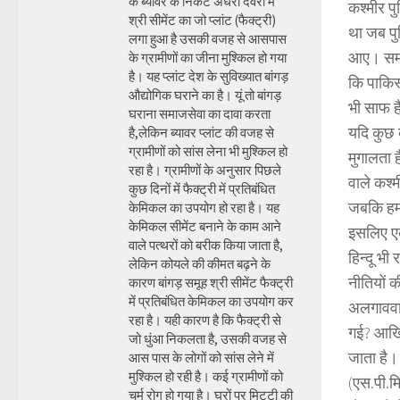
के ब्यावर के निकट अंधेरी देवरी में
कश्मीर प
श्री सीमेंट का जो प्लांट (फैक्ट्री)
था जब पु
लगा हुआ है उसकी वजह से आसपास
आए। समझ म
के ग्रामीणों का जीना मुश्किल हो गया
है। यह प्लांट देश के सुविख्यात बांगड़
कि पाकिस्
औद्योगिक घराने का है। यूं तो बांगड़
भी साफ ह
घराना समाजसेवा का दावा करता
यदि कुछ 
है,लेकिन ब्यावर प्लांट की वजह से
ग्रामीणों को सांस लेना भी मुश्किल हो
मुगालता ह
रहा है। ग्रामीणों के अनुसार पिछले
वाले कश्म
कुछ दिनों में फैक्ट्री में प्रतिबंधित
जबकि हमार
केमिकल का उपयोग हो रहा है। यह
केमिकल सीमेंट बनाने के काम आने
इसलिए एक
वाले पत्थरों को बरीक किया जाता है,
हिन्दू भी
लेकिन कोयले की कीमत बढ़ने के
नीतियों 
कारण बांगड़ समूह श्री सीमेंट फैक्ट्री
में प्रतिबंधित केमिकल का उपयोग कर
अलगाववादि
रहा है। यही कारण है कि फैक्ट्री से
गई? आखिर
जो धुंआ निकलता है, उसकी वजह से
जाता है।
आस पास के लोगों को सांस लेने में
मुश्किल हो रही है। कई ग्रामीणों को
(एस.पी.म
चर्म रोग हो गया है। घरों पर मिट्टी की