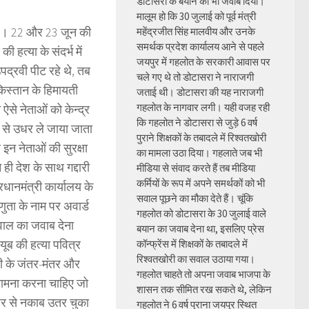
डोटासरा के बयान का भी जवाब दिया।
मालूम हो कि 30 जुलाई को पूर्व मंत्री
है। 22 और 23 जून की
महेंद्रजीत सिंह मालवीय और उनके
समर्थक प्रदेश कार्यालय आने से पहले
 हत्या के संदर्भ में
जयपुर में गहलोत के सरकारी आवास पर
द्रवी पीट रहे थे, तब
चले गए थे तो डोटासरा ने नाराजगी
किस्तान के हिमायती
जताई थी। डोटासरा की यह नाराजगी
गहलोत के नागवार लगी। यही वजह रही
ऐसे नेताओं को केन्द्र
कि गहलोत ने डोटासरा से जुड़े 6 वर्ष
र से उधर ले जाया जाता
पुराने शिक्षकों के तबादले में रिश्वतखोरी
र इन नेताओं की सुरक्षा
का मामला उठा दिया। गहलाते जब भी
ी देश के साथ गद्दारी
मीडिया से संवाद करते हैं तब मीडिया
कर्मियों के रूप में अपने समर्थकों को भी
्रधानमंत्री कार्यालय के
सवाल पूछने का मौका देते हैं। चूंकि
्णुता के नाम पर अवार्ड
गहलोत को डोटासरा के 30 जुलाई वाले
वाल का जवाब देना
बयान का जवाब देना था, इसलिए प्रेस
यूब की हत्या पवित्र
कॉन्फ्रेंस में शिक्षकों के तबादले में
रिश्वतखोरी का सवाल उठाया गया।
ली के जंतर-मंतर और
गहलोत चाहते तो अपना जवाब भाजपा के
 सामना करना चाहिए जो
शासन तक सीमित रख सकते थे, लेकिन
 पर से नकाब उतर चुका
गहलोत ने 6 वर्ष पुराना जयपुर स्थित