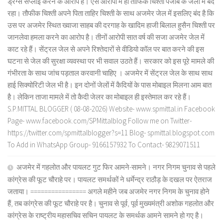
ड्रग्स सप्लाई करने के आरोप है। ऐसे आरोपों में ही तौफिक चिश्ती पंजाब के जेलों में बंद
रहा। तौफीक चिश्ती अपने पिता ताहिर चिश्ती के साथ अजमेर जेल में इसलिए बंद है कि
उस पर अजमेर स्थित ख्वाजा साहब की दरगाह के खादिम हाजी बिलाल हुसैन चिश्ती पर
जानलेवा हमला करने का आरोप है। तीनों आरोपी सात वर्ष की सजा अजमेर जेल में
काट रहे हैं। सेंट्रल जेल से अपने रिश्तेदारों से वीडियो कॉल पर बात करने की इस
घटना से जेल की सुरक्षा व्यवस्था पर भी सवाल उठते हैं। सरकार को इस पूरे मामले की
गंभीरता के साथ जांच पड़ताल करवानी चाहिए । अजमेर में सेंट्रल जेल के साथ साथ
हाई सिक्योरिटी जेल भी है। इन दोनों जेलों में कैदियों के पास मोबाइल मिलना आम बात
है। लेकिन ताजा मामले में तो कैदी जेलर का मोबाइल ही इस्तेमाल कर रहे हैं।
S.P.MITTAL BLOGGER ( 08-08-2026) Website- www.spmittal.in Facebook
Page- www.facebook.com/SPMittalblog Follow me on Twitter-
https://twitter.com/spmittalblogger?s=11 Blog- spmittal.blogspot.com
To Add in WhatsApp Group- 9166157932 To Contact- 9829071511
अजमेर में गहलोत और पायलट गुट फिर आमने-सामने। नगर निगम चुनाव से पहले
कांग्रेस की फूट चौराहे पर। पायलट समर्थकों ने धर्मेन्द्र राठौड़ के दखल पर ऐतराज
जताया। ================ अगले महीने जब अजमेर नगर निगम के चुनाव होने
हैं, तब कांग्रेस की फूट चौराहे पर है। चुनाव से पूर्व, पूर्व मुख्यमंत्री अशोक गहलोत और
कांग्रेस के राष्ट्रीय महासचिव सचिन पायलट के समर्थक आमने सामने हो गए है।