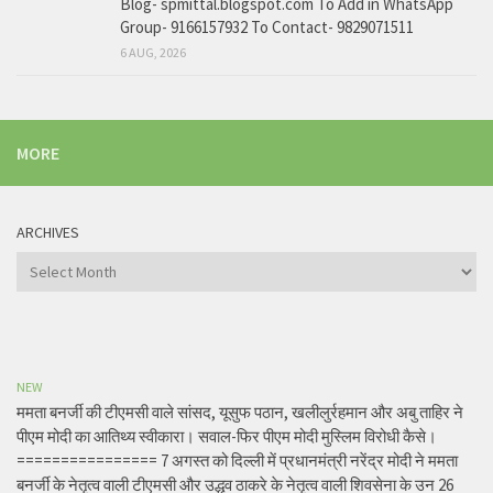
Blog- spmittal.blogspot.com To Add in WhatsApp
Group- 9166157932 To Contact- 9829071511
6 AUG, 2026
MORE
ARCHIVES
Archives
NEW
ममता बनर्जी की टीएमसी वाले सांसद, यूसुफ पठान, खलीलुर्रहमान और अबु ताहिर ने
पीएम मोदी का आतिथ्य स्वीकारा। सवाल-फिर पीएम मोदी मुस्लिम विरोधी कैसे।
================ 7 अगस्त को दिल्ली में प्रधानमंत्री नरेंद्र मोदी ने ममता
बनर्जी के नेतृत्व वाली टीएमसी और उद्धव ठाकरे के नेतृत्व वाली शिवसेना के उन 26