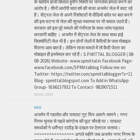
के खादिम हाजी बिलाल हुसैन चिश्ती पर जानलेवा हमला करने का
आरोप है। तीनों आरोपी सात वर्ष की सजा अजमेर जेल में काट रहे
हैं। सेंट्रल जेल से अपने रिश्तेदारों से वीडियो कॉल पर बात करने
की इस घटना से जेल की सुरक्षा व्यवस्था पर भी सवाल उठते हैं।
सरकार को इस पूरे मामले की गंभीरता के साथ जांच पड़ताल
करवानी चाहिए । अजमेर में सेंट्रल जेल के साथ साथ हाई
सिक्योरिटी जेल भी है। इन दोनों जेलों में कैदियों के पास मोबाइल
मिलना आम बात है। लेकिन ताजा मामले में तो कैदी जेलर का
मोबाइल ही इस्तेमाल कर रहे हैं। S.P.MITTAL BLOGGER ( 08-
08-2026) Website- www.spmittal.in Facebook Page-
www.facebook.com/SPMittalblog Follow me on
Twitter- https://twitter.com/spmittalblogger?s=11
Blog- spmittal.blogspot.com To Add in WhatsApp
Group- 9166157932 To Contact- 9829071511
8 AUG, 2026
NEW
अजमेर में गहलोत और पायलट गुट फिर आमने-सामने। नगर
निगम चुनाव से पहले कांग्रेस की फूट चौराहे पर। पायलट
समर्थकों ने धर्मेन्द्र राठौड़ के दखल पर ऐतराज जताया।
================ अगले महीने जब अजमेर नगर निगम के