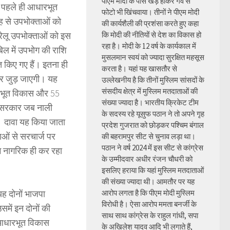
पीएम मोदी के पास खड़े होकर गर्व से
 पहले ही आधारभूत
फोटो भी खिंचवाया। तीनों ने पीएम मोदी
ह से उपभोक्ताओं को
की कार्यशैली की प्रशंसा करते हुए कहा
रेलू उपभोक्ताओं को इस
कि मोदी की नीतियों से देश का विकास हो
रहा है। मोदी के 12 वर्ष के कार्यकाल में
बिल में उपभोग की राशि
मुसलमान स्वयं को ज्यादा सुरक्षित महसूस
 किए गए हैं। इतना ही
करता है। यहां यह खासतौर से
 और जुड़ जाएगी। यह
उल्लेखनीय है कि तीनों मुस्लिम सांसदों के
संसदीय क्षेत्र में मुस्लिम मतदाताओं की
ारभूत विकास और 55
संख्या ज्यादा है। भारतीय क्रिकेट टीम
ै। सरकार जब नाली
के सदस्य रहे यूसुफ पठान ने तो अपने गृह
ैं। दावा यह किया जाता
प्रदेश गुजरात को छोड़कर पश्चिम बंगाल
ओं से सरचार्ज पर
की बहरामपुर सीट से चुनाव लड़ा था।
पठान ने वर्ष 2024 में इस सीट से कांग्रेस
आम नागरिक ही कर रहा
के उम्मीदवार अधीर रंजन चौधरी को
इसलिए हराया कि यहां मुस्लिम मतदाताओं
की संख्या ज्यादा थी। आमतौर पर यह
यह दोनों भाजपा
आरोप लगता है कि पीएम मोदी मुस्लिम
विरोधी है। ऐसा आरोप ममता बनर्जी के
उसमें इन दोनों की
साथ साथ कांग्रेस के राहुल गांधी, सपा
 आधारभूत विकास
के अखिलेश यादव आदि भी लगाते हैं,