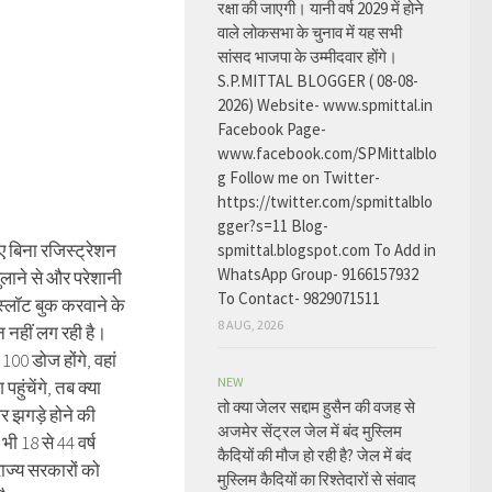
रक्षा की जाएगी। यानी वर्ष 2029 में होने
वाले लोकसभा के चुनाव में यह सभी
सांसद भाजपा के उम्मीदवार होंगे।
S.P.MITTAL BLOGGER ( 08-08-
2026) Website- www.spmittal.in
Facebook Page-
www.facebook.com/SPMittalblo
g Follow me on Twitter-
https://twitter.com/spmittalblo
gger?s=11 Blog-
ए बिना रजिस्ट्रेशन
spmittal.blogspot.com To Add in
WhatsApp Group- 9166157932
 बुलाने से और परेशानी
To Contact- 9829071511
स्लॉट बुक करवाने के
8 AUG, 2026
न नहीं लग रही है।
100 डोज होंगे, वहां
NEW
हुंचेंगे, तब क्या
तो क्या जेलर सद्दाम हुसैन की वजह से
पर झगड़े होने की
अजमेर सेंट्रल जेल में बंद मुस्लिम
ी 18 से 44 वर्ष
कैदियों की मौज हो रही है? जेल में बंद
राज्य सरकारों को
मुस्लिम कैदियों का रिश्तेदारों से संवाद