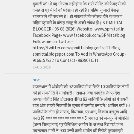
कुमारी को भी यह भी पता नहीं होगा कि श्री सीमेंट की फैक्ट्री की
वजह से ग्रामीणों को परेशान हो रही है। महिमा कुमारी मेवाड़
राजघराने की सदस्य हे। हो सकता है कि सांसद होने के कारण
महिमा कुमारी के बांगड़ समूह से अच्छे संबंध हो। S.P.MITTAL
BLOGGER ( 06-08-2026) Website- www.spmittal.in
Facebook Page- www.facebook.com/SPMittalblog
Follow me on Twitter-
https://twitter.com/spmittalblogger?s=11 Blog-
spmittal.blogspot.com To Add in WhatsApp Group-
9166157932 To Contact- 9829071511
6 AUG, 2026
NEW
राजस्थान में ओबीसी की 92 जातियों में से सिर्फ 10 जातियों के लोगों
की ही राजनीति में भागीदारी। सवाल- क्या कांग्रेस के प्रदेश
अध्यक्ष गोविंद सिंह डोटासरा वंचित 82 जातियों के लोगों को पंचायती
राज और शहरी निकायों के चुनाव में उम्मीद बनाएंगे? आखिर क्यों 10
जातियों के लोग ही सांसद, विधायक, प्रधान, निकाय प्रमुख आदि
बनते हैं? ================ 5 अगस्त को जयपुर में ओबीसी
(अन्य पिछड़ा वर्ग) प्रतिनिधित्व आयोग के अध्यक्ष रिटायर्ड जज
मदनलाल भाटी ने 900 पन्नों वाली आयोग की रिपोर्ट मुख्यमंत्री