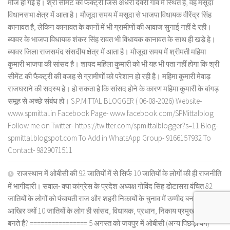
मौज हो गई है। श्री सीमेंट की फैक्ट्री जिस अंधेरी देवरी गांव में स्थित है, वह मसूदा
विधानसभा क्षेत्र में आता है। मौजूदा समय में मसूदा से भाजपा विधायक वीरेंद्र सिंह
कानावत है, लेकिन कानावत के कानों में भी ग्रामीणों की आवाज सुनाई नहीं दे रही।
ब्यावर के भाजपा विधायक शंकर सिंह रावत भी विधायक कानावत के साथ ही खड़े हे।
ब्यावर जिला राजसमंद संसदीय क्षेत्र में आता है। मौजूदा समय में श्रीमती महिमा
कुमारी भाजपा की सांसद है। शायद महिला कुमारी को भी यह भी पता नहीं होगा कि श्री
सीमेंट की फैक्ट्री की वजह से ग्रामीणों को परेशान हो रही है। महिमा कुमारी मेवाड़
राजघराने की सदस्य हे। हो सकता है कि सांसद होने के कारण महिमा कुमारी के बांगड़
समूह से अच्छे संबंध हो। S.P.MITTAL BLOGGER ( 06-08-2026) Website-
www.spmittal.in Facebook Page- www.facebook.com/SPMittalblog
Follow me on Twitter- https://twitter.com/spmittalblogger?s=11 Blog-
spmittal.blogspot.com To Add in WhatsApp Group- 9166157932 To
Contact- 9829071511
राजस्थान में ओबीसी की 92 जातियों में से सिर्फ 10 जातियों के लोगों की ही राजनीति
में भागीदारी। सवाल- क्या कांग्रेस के प्रदेश अध्यक्ष गोविंद सिंह डोटासरा वंचित 82
जातियों के लोगों को पंचायती राज और शहरी निकायों के चुनाव में उम्मीद बनाएंगे?
आखिर क्यों 10 जातियों के लोग ही सांसद, विधायक, प्रधान, निकाय प्रमुख आदि
बनते हैं? ================ 5 अगस्त को जयपुर में ओबीसी (अन्य पिछड़ा वर्ग)