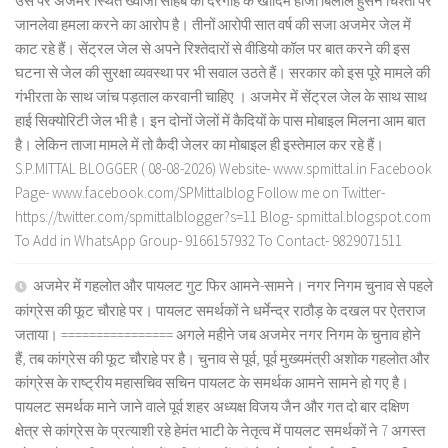
उस पर अजमेर स्थित ख्वाजा साहब की दरगाह के खादिम हाजी बिलाल हुसैन चिश्ती पर
जानलेवा हमला करने का आरोप है। तीनों आरोपी सात वर्ष की सजा अजमेर जेल में
काट रहे हैं। सेंट्रल जेल से अपने रिश्तेदारों से वीडियो कॉल पर बात करने की इस
घटना से जेल की सुरक्षा व्यवस्था पर भी सवाल उठते हैं। सरकार को इस पूरे मामले की
गंभीरता के साथ जांच पड़ताल करवानी चाहिए । अजमेर में सेंट्रल जेल के साथ साथ
हाई सिक्योरिटी जेल भी है। इन दोनों जेलों में कैदियों के पास मोबाइल मिलना आम बात
है। लेकिन ताजा मामले में तो कैदी जेलर का मोबाइल ही इस्तेमाल कर रहे हैं।
S.P.MITTAL BLOGGER ( 08-08-2026) Website- www.spmittal.in Facebook
Page- www.facebook.com/SPMittalblog Follow me on Twitter-
https://twitter.com/spmittalblogger?s=11 Blog- spmittal.blogspot.com
To Add in WhatsApp Group- 9166157932 To Contact- 9829071511
अजमेर में गहलोत और पायलट गुट फिर आमने-सामने। नगर निगम चुनाव से पहले
कांग्रेस की फूट चौराहे पर। पायलट समर्थकों ने धर्मेन्द्र राठौड़ के दखल पर ऐतराज
जताया। ================ अगले महीने जब अजमेर नगर निगम के चुनाव होने
हैं, तब कांग्रेस की फूट चौराहे पर है। चुनाव से पूर्व, पूर्व मुख्यमंत्री अशोक गहलोत और
कांग्रेस के राष्ट्रीय महासचिव सचिन पायलट के समर्थक आमने सामने हो गए है।
पायलट समर्थक माने जाने वाले पूर्व शहर अध्यक्ष विजय जैन और गत दो बार दक्षिण
क्षेत्र से कांग्रेस के प्रत्याशी रहे हेमंत भाटी के नेतृत्व में पायलट समर्थकों ने 7 अगस्त