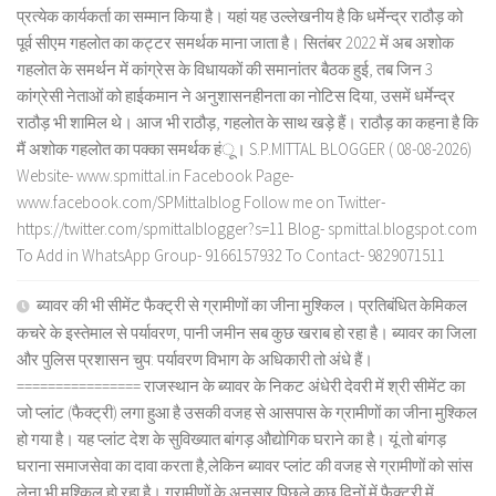
प्रत्येक कार्यकर्ता का सम्मान किया है। यहां यह उल्लेखनीय है कि धर्मेन्द्र राठौड़ को
पूर्व सीएम गहलोत का कट्टर समर्थक माना जाता है। सितंबर 2022 में अब अशोक
गहलोत के समर्थन में कांग्रेस के विधायकों की समानांतर बैठक हुई, तब जिन 3
कांग्रेसी नेताओं को हाईकमान ने अनुशासनहीनता का नोटिस दिया, उसमें धर्मेन्द्र
राठौड़ भी शामिल थे। आज भी राठौड़, गहलोत के साथ खड़े हैं। राठौड़ का कहना है कि
मैं अशोक गहलोत का पक्का समर्थक हंू। S.P.MITTAL BLOGGER ( 08-08-2026)
Website- www.spmittal.in Facebook Page-
www.facebook.com/SPMittalblog Follow me on Twitter-
https://twitter.com/spmittalblogger?s=11 Blog- spmittal.blogspot.com
To Add in WhatsApp Group- 9166157932 To Contact- 9829071511
ब्यावर की भी सीमेंट फैक्ट्री से ग्रामीणों का जीना मुश्किल। प्रतिबंधित केमिकल
कचरे के इस्तेमाल से पर्यावरण, पानी जमीन सब कुछ खराब हो रहा है। ब्यावर का जिला
और पुलिस प्रशासन चुप: पर्यावरण विभाग के अधिकारी तो अंधे हैं।
================ राजस्थान के ब्यावर के निकट अंधेरी देवरी में श्री सीमेंट का
जो प्लांट (फैक्ट्री) लगा हुआ है उसकी वजह से आसपास के ग्रामीणों का जीना मुश्किल
हो गया है। यह प्लांट देश के सुविख्यात बांगड़ औद्योगिक घराने का है। यूं तो बांगड़
घराना समाजसेवा का दावा करता है,लेकिन ब्यावर प्लांट की वजह से ग्रामीणों को सांस
लेना भी मुश्किल हो रहा है। ग्रामीणों के अनुसार पिछले कुछ दिनों में फैक्ट्री में