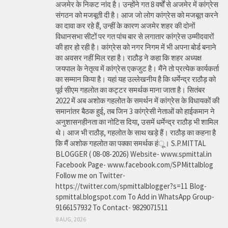
अजमेर के निकट नांद है। उन्होंने गत 8 वर्षों से अजमेर में कांग्रेस
संगठन को मजबूती दी है। आज जो लोग कांग्रेस को मजबूत करने
का दावा कर रहे हैं, उन्हीं के कारण अजमेर शहर की दोनों
विधानसभा सीटों पर गत पांच बार से लगातार कांग्रेस उम्मीदवारों
की हार हो रही है। कांग्रेस को नगर निगम में भी अपना बोर्ड बनाने
का अवसर नहीं मिल रहा है। राठौड़ ने कहा कि शहर अध्यक्ष
जयपाल के नेतृत्व में कांग्रेस एकजुट है। मैंने तो प्रत्येक कार्यकर्ता
का सम्मान किया है। यहां यह उल्लेखनीय है कि धर्मेन्द्र राठौड़ को
पूर्व सीएम गहलोत का कट्टर समर्थक माना जाता है। सितंबर
2022 में अब अशोक गहलोत के समर्थन में कांग्रेस के विधायकों की
समानांतर बैठक हुई, तब जिन 3 कांग्रेसी नेताओं को हाईकमान ने
अनुशासनहीनता का नोटिस दिया, उसमें धर्मेन्द्र राठौड़ भी शामिल
थे। आज भी राठौड़, गहलोत के साथ खड़े हैं। राठौड़ का कहना है
कि मैं अशोक गहलोत का पक्का समर्थक हंू। S.P.MITTAL
BLOGGER ( 08-08-2026) Website- www.spmittal.in
Facebook Page- www.facebook.com/SPMittalblog
Follow me on Twitter-
https://twitter.com/spmittalblogger?s=11 Blog-
spmittal.blogspot.com To Add in WhatsApp Group-
9166157932 To Contact- 9829071511
8 AUG, 2026