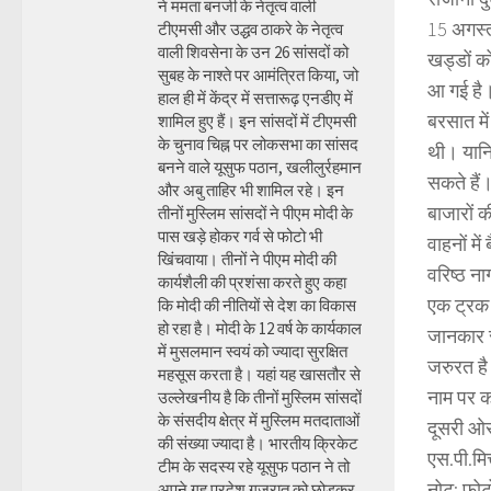
ने ममता बनर्जी के नेतृत्व वाली
15 अगस्त
टीएमसी और उद्धव ठाकरे के नेतृत्व
वाली शिवसेना के उन 26 सांसदों को
खड्डों क
सुबह के नाश्ते पर आमंत्रित किया, जो
आ गई है
हाल ही में केंद्र में सत्तारूढ़ एनडीए में
बरसात में
शामिल हुए हैं। इन सांसदों में टीएमसी
के चुनाव चिह्न पर लोकसभा का सांसद
थी। यानि
बनने वाले यूसुफ पठान, खलीलुर्रहमान
सकते हैं
और अबु ताहिर भी शामिल रहे। इन
बाजारों 
तीनों मुस्लिम सांसदों ने पीएम मोदी के
पास खड़े होकर गर्व से फोटो भी
वाहनों मे
खिंचवाया। तीनों ने पीएम मोदी की
वरिष्ठ ना
कार्यशैली की प्रशंसा करते हुए कहा
एक ट्रक
कि मोदी की नीतियों से देश का विकास
हो रहा है। मोदी के 12 वर्ष के कार्यकाल
जानकार स
में मुसलमान स्वयं को ज्यादा सुरक्षित
जरुरत है
महसूस करता है। यहां यह खासतौर से
नाम पर कर
उल्लेखनीय है कि तीनों मुस्लिम सांसदों
के संसदीय क्षेत्र में मुस्लिम मतदाताओं
दूसरी ओर
की संख्या ज्यादा है। भारतीय क्रिकेट
एस.पी.मि
टीम के सदस्य रहे यूसुफ पठान ने तो
नोट: फोट
अपने गृह प्रदेश गुजरात को छोड़कर