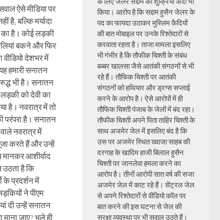
के लिए जेलर सद्दाम का शुक्रिया अदा भी
? सवाल ऐसे मीडिया पर
किया। आरोप है कि सद्दाम हुसैन जेलर के
ीं है, बल्कि मर्यादा
पद का फायदा उठाकर मुस्लिम कैदियों
का है। कोई लड़की
की बात मोबाइल पर उनके रिश्तेदारों से
करवाता रहता है। ताजा मामला इसलिए
ालियां बकने और फिर
भी गंभीर है कि तौफीक चिश्ती के संबंध
वीडियो देशभर में
बब्बर खालसा जैसे आतंकी संगठनों से भी
 यह हमारी सनातन
रहे हैं। तौफिक चिश्ती पर आतंकी
िरुद्ध भी है। सनातन
संगठनों को हथियार और ड्रग्स सप्लाई
तो लड़की को देवी का
करने के आरोप है। ऐसे आरोपों में ही
या है। नवरात्र में तो
तौफिक चिश्ती पंजाब के जेलों में बंद रहा।
ी परंपरा है। सनातन
तौफीक चिश्ती अपने पिता ताहिर चिश्ती के
वाले नवरात्र में
साथ अजमेर जेल में इसलिए बंद है कि
उस पर अजमेर स्थित ख्वाजा साहब की
जा करते हैं और उन्हें
दरगाह के खादिम हाजी बिलाल हुसैन
ूप मानकर आशीर्वाद
चिश्ती पर जानलेवा हमला करने का
ल उठता है कि
आरोप है। तीनों आरोपी सात वर्ष की सजा
के प्रदर्शन में
अजमेर जेल में काट रहे हैं। सेंट्रल जेल
़कियों ने पीएम
से अपने रिश्तेदारों से वीडियो कॉल पर
ां दी उन्हें सनातन
बात करने की इस घटना से जेल की
्या माना जाए? भले ही
सुरक्षा व्यवस्था पर भी सवाल उठते हैं।