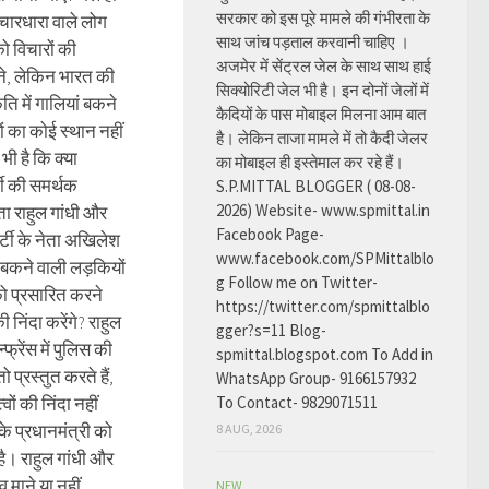
सरकार को इस पूरे मामले की गंभीरता के
िचारधारा वाले लोग
साथ जांच पड़ताल करवानी चाहिए ।
ो विचारों की
अजमेर में सेंट्रल जेल के साथ साथ हाई
ाने, लेकिन भारत की
सिक्योरिटी जेल भी है। इन दोनों जेलों में
ति में गालियां बकने
कैदियों के पास मोबाइल मिलना आम बात
ं का कोई स्थान नहीं
है। लेकिन ताजा मामले में तो कैदी जेलर
ी है कि क्या
का मोबाइल ही इस्तेमाल कर रहे हैं।
टी की समर्थक
S.P.MITTAL BLOGGER ( 08-08-
2026) Website- www.spmittal.in
ेता राहुल गांधी और
Facebook Page-
्टी के नेता अखिलेश
www.facebook.com/SPMittalblo
 बकने वाली लड़कियों
g Follow me on Twitter-
ो प्रसारित करने
https://twitter.com/spmittalblo
ी निंदा करेंगे? राहुल
gger?s=11 Blog-
न्फ्रेंस में पुलिस की
spmittal.blogspot.com To Add in
ो प्रस्तुत करते हैं,
WhatsApp Group- 9166157932
ों की निंदा नहीं
To Contact- 9829071511
के प्रधानमंत्री को
8 AUG, 2026
 है। राहुल गांधी और
माने या नहीं,
NEW