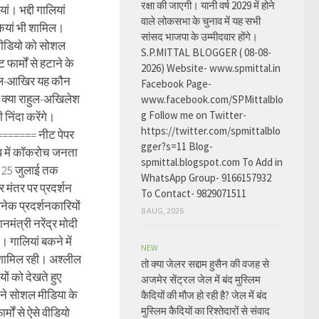
रक्षा की जाएगी। यानी वर्ष 2029 में होने
ां। भद्दी गालियां
वाले लोकसभा के चुनाव में यह सभी
कियां भी शामिल।
सांसद भाजपा के उम्मीदवार होंगे।
 वीडियो को सोशल
S.P.MITTAL BLOGGER ( 08-08-
ट फार्मों से हटाने के
2026) Website- www.spmittal.in
वाल-आखिर यह कौन
Facebook Page-
? क्या राहुल-अखिलेश
www.facebook.com/SPMittalblo
g Follow me on Twitter-
 निंदा करेंगे।
https://twitter.com/spmittalblo
====== नीट पेपर
gger?s=11 Blog-
ध में कॉकरोच जनता
spmittal.blogspot.com To Add in
से 25 जुलाई तक
WhatsApp Group- 9166157932
र मंतर पर प्रदर्शन
To Contact- 9829071511
नेक प्रदर्शनकारियों
8 AUG, 2026
ानमंत्री नरेंद्र मोदी
। गालियां बकने में
NEW
 शामिल रही। अश्लील
तो क्या जेलर सद्दाम हुसैन की वजह से
यों को देखते हुए
अजमेर सेंट्रल जेल में बंद मुस्लिम
 ने सोशल मीडिया के
कैदियों की मौज हो रही है? जेल में बंद
मुस्लिम कैदियों का रिश्तेदारों से संवाद
ार्मों से ऐसे वीडियो