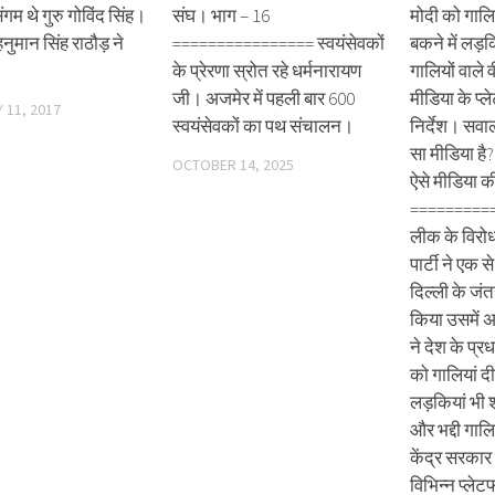
ंगम थे गुरु गोविंद सिंह।
संघ। भाग – 16
मोदी को गालिय
 हनुमान सिंह राठौड़ ने
================ स्वयंसेवकों
बकने में लड़
के प्रेरणा स्रोत रहे धर्मनारायण
गालियों वाले
जी। अजमेर में पहली बार 600
मीडिया के प्ले
 11, 2017
स्वयंसेवकों का पथ संचालन।
निर्देश। स
सा मीडिया है
OCTOBER 14, 2025
ऐसे मीडिया की
==========
लीक के विरो
पार्टी ने एक 
दिल्ली के जंत
किया उसमें अ
ने देश के प्रध
को गालियां दी
लड़कियां भी
और भद्दी गालि
केंद्र सरकार
विभिन्न प्लेटफ