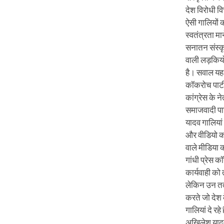
देश विरोधी व
ऐसी गालियों क
स्वतंत्रता म
सनातन संस्कृ
वाली लड़कियो
है। सवाल यह भ
कॉकरोच पार्
कांग्रेस के न
समाजवादी पार
यादव गालियां
और वीडियो क
वाले मीडिया क
गांधी प्रेस कॉ
कार्यवाही को त
लेकिन उन तत्व
करते जो देश 
गालियां दे रहे
अखिलेश यादव 