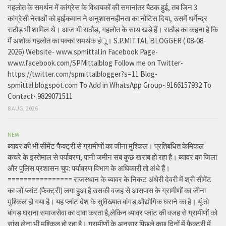
गहलोत के समर्थन में कांग्रेस के विधायकों की समानांतर बैठक हुई, तब जिन 3
कांग्रेसी नेताओं को हाईकमान ने अनुशासनहीनता का नोटिस दिया, उसमें धर्मेन्द्र
राठौड़ भी शामिल थे। आज भी राठौड़, गहलोत के साथ खड़े हैं। राठौड़ का कहना है कि
मैं अशोक गहलोत का पक्का समर्थक हंू। S.P.MITTAL BLOGGER ( 08-08-
2026) Website- www.spmittal.in Facebook Page-
www.facebook.com/SPMittalblog Follow me on Twitter-
https://twitter.com/spmittalblogger?s=11 Blog-
spmittal.blogspot.com To Add in WhatsApp Group- 9166157932 To
Contact- 9829071511
8 AUG, 2026
NEW
ब्यावर की भी सीमेंट फैक्ट्री से ग्रामीणों का जीना मुश्किल। प्रतिबंधित केमिकल
कचरे के इस्तेमाल से पर्यावरण, पानी जमीन सब कुछ खराब हो रहा है। ब्यावर का जिला
और पुलिस प्रशासन चुप: पर्यावरण विभाग के अधिकारी तो अंधे हैं।
================ राजस्थान के ब्यावर के निकट अंधेरी देवरी में श्री सीमेंट
का जो प्लांट (फैक्ट्री) लगा हुआ है उसकी वजह से आसपास के ग्रामीणों का जीना
मुश्किल हो गया है। यह प्लांट देश के सुविख्यात बांगड़ औद्योगिक घराने का है। यूं तो
बांगड़ घराना समाजसेवा का दावा करता है,लेकिन ब्यावर प्लांट की वजह से ग्रामीणों को
सांस लेना भी मुश्किल हो रहा है। ग्रामीणों के अनुसार पिछले कुछ दिनों में फैक्ट्री में