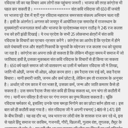
रविदास जी का यह विचार आम लोगों तक पहुंचना जरूरी। भाजपा की तरह कांग्रेस भी
पहल कर सकती है। ================ संत कवि रविदास जी 650 वीं जयंती
पर भाजपा पूरे देश में श्री गुरु रविदास महाराज समरसता संकल्प अभियान चला रही
है। इसी के अंतर्गत 5 अगस्त को जयपुर में आयोजित एक समारोह में राजस्थान के
मुख्यमंत्री भजनलाल शर्मा और भाजपा के प्रदेशाध्यक्ष मदन राठौड़ ने 245 रज कलश
रथ को हरी झंडी दिखाई। ये रथ प्रदेश के सभी 25 लोकसभा क्षेत्रों में संत कवि
रविदास के विचारों का प्रचार-प्रसार करेंगे। कांग्रेस का आरोप है कि प्रदेश में होने
वाले पंचायती राज और शहरी निकायों के चुनावों के मद्देनजर रज कलश रथ को घुमाया
जा रहा है। कांग्रेस का अपना तर्क हो सकता है कि लेकिन मौजूदा समय में समाज में जो
जातिवाद हावी है,उसका मुकाबला संत कवि रविदास के विचारों से ही किया जा सकता
है। 650 वर्ष पहले समाज को जो वातावरण था उसी में चर्मकार रविदास जी ने लिखा,
जाति भी ओछी, जनम भी ओछा, ओछा करम हारा। हम रैदास राम राई को, कह रैदास
बिचारा। यानी हमारी जाति, जनम और कर्म छोटा है, लेकिन हम तो राजाराम के अनुचर
है। अर्थात् जो राम काज में रत भक्त है, उसका कर्म, जन्म और जाति कमतर कैसे हो
सकता है। उस समय रैदास जैसा संत कवि ही लिख सकता था, मन चंगा तो कठौती में
गंगा। यानी मन पवित्र है तो घर पर गंगा स्नान का पुण्य मिलता सकता है। चूंकि
रविदास चर्मकार थे, इसलिए उनके पास चमड़ा भिगोने का का छोटा बर्तन होता था। इस
बात को ही कठौती कहा गया है। संत रविदास जी ने अपनी रचनाएं 1489 से 1471 ईवी
के बीच लिखी। यह वह दौर था, जब भारत पर लोदी वंश के शासक राज कर रहे थे, इस
से पहले हिंदू समाज पर कासिम, गजनवी, गौरी, खिलजी, गुलाम वंश, तुगलक, तैमूर के