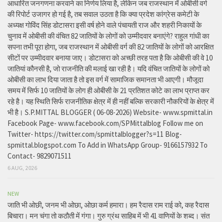
आधारित जनगणना करवाने का निर्णय लिया है, लेकिन जब राजस्थान में ओबीसी वर्ग
की रिपोर्ट उजागर हो गई है, तब सवाल उठता है कि क्या प्रदेश कांग्रेस कमेटी के
अध्यक्ष गोविंद सिंह डोटासरा इसी वर्ष होने वाले पंचायती राज और शहरी निकायों के
चुनाव में ओबीसी की वंचित 82 जातियों के लोगों को उम्मीदवार बनाएंगे? राहुल गांधी का
सपना तभी पूरा होगा, जब राजस्थान में ओबीसी वर्ग की 82 जातियों के लोगों को आरक्षित
सीटों पर उम्मीदवार बनाया जाए। डोटासरा को अच्छी तरह पता है कि ओबीसी की वे 10
जातियां कौनसी है, जो राजनीति की मलाई खा रही है। यदि वंचित जातियों के लोगों को
ओबीसी का लाभ दिया जाता है तो इस वर्ग में सामाजिक समानता भी आएगी। मौजूदा
समय में सिर्फ 10 जातियों के लोग ही ओबीसी के 21 प्रतिशत कोटे का लाभ प्राप्त कर
रहे है। यह स्थिति सिर्फ राजनीतिक क्षेत्र में ही नहीं बल्कि सरकारी नौकरियों के क्षेत्र में
भी है। S.P.MITTAL BLOGGER ( 06-08-2026) Website- www.spmittal.in
Facebook Page- www.facebook.com/SPMittalblog Follow me on
Twitter- https://twitter.com/spmittalblogger?s=11 Blog-
spmittal.blogspot.com To Add in WhatsApp Group- 9166157932 To
Contact- 9829071511
6 AUG, 2026
NEW
जाति भी ओछी, जनम भी ओछा, ओछा कर्म हमारा। हम रैदास राम राई को, कह रैदास
बिचारा। मन चंगा तो कठौती में गंगा। गुरु ग्रंथ साहिब में भी 41 वाणियों के शब्द। संत