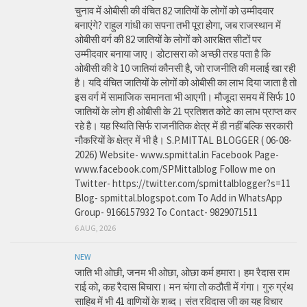
चुनाव में ओबीसी की वंचित 82 जातियों के लोगों को उम्मीदवार
बनाएंगे? राहुल गांधी का सपना तभी पूरा होगा, जब राजस्थान में
ओबीसी वर्ग की 82 जातियों के लोगों को आरक्षित सीटों पर
उम्मीदवार बनाया जाए। डोटासरा को अच्छी तरह पता है कि
ओबीसी की वे 10 जातियां कौनसी है, जो राजनीति की मलाई खा रही
है। यदि वंचित जातियों के लोगों को ओबीसी का लाभ दिया जाता है तो
इस वर्ग में सामाजिक समानता भी आएगी। मौजूदा समय में सिर्फ 10
जातियों के लोग ही ओबीसी के 21 प्रतिशत कोटे का लाभ प्राप्त कर
रहे है। यह स्थिति सिर्फ राजनीतिक क्षेत्र में ही नहीं बल्कि सरकारी
नौकरियों के क्षेत्र में भी है। S.P.MITTAL BLOGGER ( 06-08-
2026) Website- www.spmittal.in Facebook Page-
www.facebook.com/SPMittalblog Follow me on
Twitter- https://twitter.com/spmittalblogger?s=11
Blog- spmittal.blogspot.com To Add in WhatsApp
Group- 9166157932 To Contact- 9829071511
6 AUG, 2026
NEW
जाति भी ओछी, जनम भी ओछा, ओछा कर्म हमारा। हम रैदास राम
राई को, कह रैदास बिचारा। मन चंगा तो कठौती में गंगा। गुरु ग्रंथ
साहिब में भी 41 वाणियों के शब्द। संत रविदास जी का यह विचार