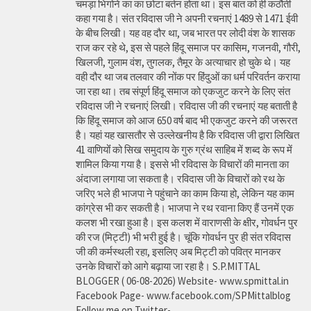
चमड़ा भिगोने का का छोटा बर्तन होता था। इस बात को ही कठौती
कहा गया है। संत रविदास जी ने अपनी रचनाएं 1489 से 1471 ईवी
के बीच लिखी। यह वह दौर था, जब भारत पर लोदी वंश के शासक
राज कर रहे थे, इस से पहले हिंदू समाज पर कासिम, गजनवी, गौरी,
खिलजी, गुलाम वंश, तुगलक, तैमूर के अत्याचार हो चुके थे। यह
वही दौर था जब तलवार की नोंक पर हिंदुओं का धर्म परिवर्तन कराया
जा रहा था। तब संपूर्ण हिंदू समाज को एकजुट करने के लिए संत
रविदास जी ने रचनाएं लिखी। रविदास जी की रचनाएं यह बताती है
कि हिंदू समाज को आज 650 वर्ष बाद भी एकजुट करने की जरूरत
है। यहां यह खासतौर से उल्लेखनीय है कि रविदास जी द्वारा लिखित
41 वाणियोंं को सिख समुदाय के गुरु ग्रंथ साहिब में शब्द के रूप में
शामिल किया गया है। इससे भी रविदास के विचारों की मानता का
अंदाजा लगाया जा सकता है। रविदास जी के विचारों को रथ के
जरिए भले ही भाजपा ने पहुंचाने का काम किया हो, लेकिन यह काम
कांग्रेस भी कर सकती है। भाजपा ने रथ रवाना किए हैं उनमें एक
कलश भी रखा हुआ है। इस कलश में वाराणसी के क्षीर, गोवर्धन पुर
की रज (मिट्टी) भी भरी हुई है। चूंकि गोवर्धन पुर ही संत रविदास
जी की कर्मस्थली रहा, इसलिए अब मिट्टी को पवित्र मानकर
उनके विचारों को आगे बढ़ाया जा रहा है। S.P.MITTAL
BLOGGER ( 06-08-2026) Website- www.spmittal.in
Facebook Page- www.facebook.com/SPMittalblog
Follow me on Twitter-