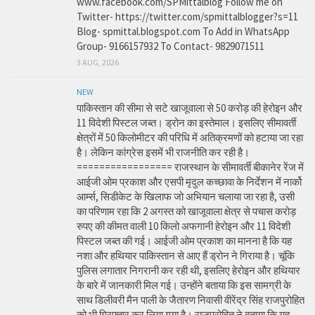
www.facebook.com/SPMittalblog Follow me on
Twitter- https://twitter.com/spmittalblogger?s=11
Blog- spmittal.blogspot.com To Add in WhatsApp
Group- 9166157932 To Contact- 9829071511
3 AUG, 2026
NEW
पाकिस्तान की सीमा से सटे खाजूवाला से 50 करोड़ की हेरोइन और
11 विदेशी पिस्टल जब्त। ड्रोन का इस्तेमाल। इसलिए सीमावर्ती
क्षेत्रों में 50 किलोमीटर की परिधि में अतिक्रमणों को हटाया जा रहा
है। लेकिन कांग्रेस इसमें भी राजनीति कर रही है।
================= राजस्थान के सीमावर्ती बीकानेर रेंज में
आईजी ओम प्रकाश और एसपी मृदुल कच्छावा के निर्देशन में नार्को
आर्म्स, सिडीकेट के खिलाफ जो अभियान चलाया जा रहा है, उसी
का परिणाम रहा कि 2 अगस्त को खाजूवाला क्षेत्र से पचास करोड़
रुपए की कीमत वाली 10 किलो अफगानी हेरोइन और 11 विदेशी
पिस्टल जब्त की गई। आईजी ओम प्रकाश का मानना है कि यह
नशा और हथियार पाकिस्तान से आए हैं ड्रोन ने गिराया है। चूंकि
पुलिस लगातार निगरानी कर रही थी, इसलिए हेरोइन और हथियार
के बारे में जानकारी मिल गई। उन्होंने बताया कि इस सामग्री के
साथ डिलीवरी मैन पाली के जैतारण निवासी वीरेंद्र सिंह राजपुरोहित
को भी गिरफ्तार कर लिया गया है। राजपुरोहित ने बताया कि यह