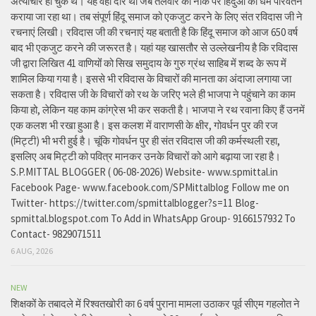
अत्याचार हो चुके थे। यह वही दौर था जब तलवार की नोंक पर हिंदुओं का धर्म परिवर्तन
कराया जा रहा था। तब संपूर्ण हिंदू समाज को एकजुट करने के लिए संत रविदास जी ने
रचनाएं लिखी। रविदास जी की रचनाएं यह बताती है कि हिंदू समाज को आज 650 वर्ष
बाद भी एकजुट करने की जरूरत है। यहां यह खासतौर से उल्लेखनीय है कि रविदास
जी द्वारा लिखित 41 वाणियोंं को सिख समुदाय के गुरु ग्रंथ साहिब में शब्द के रूप में
शामिल किया गया है। इससे भी रविदास के विचारों की मानता का अंदाजा लगाया जा
सकता है। रविदास जी के विचारों को रथ के जरिए भले ही भाजपा ने पहुंचाने का काम
किया हो, लेकिन यह काम कांग्रेस भी कर सकती है। भाजपा ने रथ रवाना किए हैं उनमें
एक कलश भी रखा हुआ है। इस कलश में वाराणसी के क्षीर, गोवर्धन पुर की रज
(मिट्टी) भी भरी हुई है। चूंकि गोवर्धन पुर ही संत रविदास जी की कर्मस्थली रहा,
इसलिए अब मिट्टी को पवित्र मानकर उनके विचारों को आगे बढ़ाया जा रहा है।
S.P.MITTAL BLOGGER ( 06-08-2026) Website- www.spmittal.in
Facebook Page- www.facebook.com/SPMittalblog Follow me on
Twitter- https://twitter.com/spmittalblogger?s=11 Blog-
spmittal.blogspot.com To Add in WhatsApp Group- 9166157932 To
Contact- 9829071511
6 AUG, 2026
NEW
शिक्षकों के तबादले में रिश्वतखोरी का 6 वर्ष पुराना मामला उठाकर पूर्व सीएम गहलोत ने