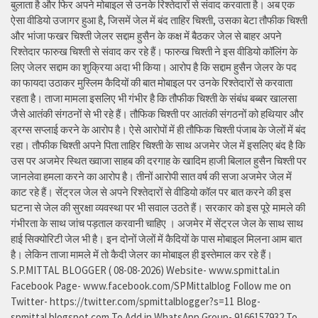
बुलाता है और फिर अपने मोबाइल से उनके रिश्तेदारों से संवाद करवाता है। अब एक
ऐसा वीडियो उजागर हुआ है, जिसमें जेल में बंद ताहिर चिश्ती, उसका बेटा तौफीक चिश्ती
और भांजा फखर चिश्ती जेलर सद्दाम हुसैन के कक्ष में बैठकर जेल से बाहर अपने
रिश्तेदार फारुख चिश्ती से संवाद कर रहे हैं। फारुख चिश्ती ने इस वीडियो कॉलिंग के
लिए जेलर सद्दाम का शुक्रिया अदा भी किया। आरोप है कि सद्दाम हुसैन जेलर के पद
का फायदा उठाकर मुस्लिम कैदियों की बात मोबाइल पर उनके रिश्तेदारों से करवाता
रहता है। ताजा मामला इसलिए भी गंभीर है कि तौफीक चिश्ती के संबंध बब्बर खालसा
जैसे आतंकी संगठनों से भी रहे हैं। तौफिक चिश्ती पर आतंकी संगठनों को हथियार और
ड्रग्स सप्लाई करने के आरोप है। ऐसे आरोपों में ही तौफिक चिश्ती पंजाब के जेलों में बंद
रहा। तौफीक चिश्ती अपने पिता ताहिर चिश्ती के साथ अजमेर जेल में इसलिए बंद है कि
उस पर अजमेर स्थित ख्वाजा साहब की दरगाह के खादिम हाजी बिलाल हुसैन चिश्ती पर
जानलेवा हमला करने का आरोप है। तीनों आरोपी सात वर्ष की सजा अजमेर जेल में
काट रहे हैं। सेंट्रल जेल से अपने रिश्तेदारों से वीडियो कॉल पर बात करने की इस
घटना से जेल की सुरक्षा व्यवस्था पर भी सवाल उठते हैं। सरकार को इस पूरे मामले की
गंभीरता के साथ जांच पड़ताल करवानी चाहिए । अजमेर में सेंट्रल जेल के साथ साथ
हाई सिक्योरिटी जेल भी है। इन दोनों जेलों में कैदियों के पास मोबाइल मिलना आम बात
है। लेकिन ताजा मामले में तो कैदी जेलर का मोबाइल ही इस्तेमाल कर रहे हैं।
S.P.MITTAL BLOGGER ( 08-08-2026) Website- www.spmittal.in
Facebook Page- www.facebook.com/SPMittalblog Follow me on
Twitter- https://twitter.com/spmittalblogger?s=11 Blog-
spmittal.blogspot.com To Add in WhatsApp Group- 9166157932 To