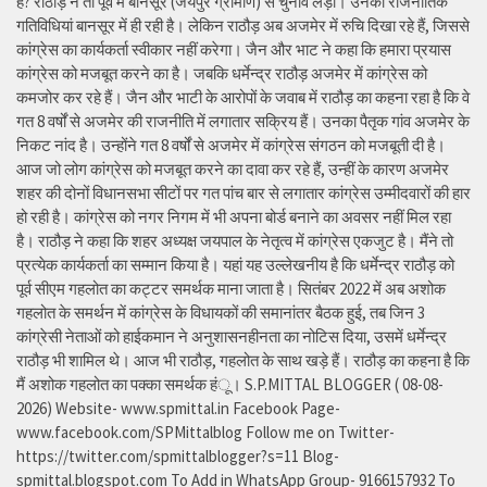
हैै? राठौड़ ने तो पूर्व में बानसूर (जयपुर ग्रामीण) से चुनाव लड़ा। उनकी राजनीतिक
गतिविधियां बानसूर में ही रही है। लेकिन राठौड़ अब अजमेर में रुचि दिखा रहे हैं, जिससे
कांग्रेस का कार्यकर्ता स्वीकार नहीं करेगा। जैन और भाट ने कहा कि हमारा प्रयास
कांग्रेस को मजबूत करने का है। जबकि धर्मेन्द्र राठौड़ अजमेर में कांग्रेस को
कमजोर कर रहे हैं। जैन और भाटी के आरोपों के जवाब में राठौड़ का कहना रहा है कि वे
गत 8 वर्षों से अजमेर की राजनीति में लगातार सक्रिय हैं। उनका पैतृक गांव अजमेर के
निकट नांद है। उन्होंने गत 8 वर्षों से अजमेर में कांग्रेस संगठन को मजबूती दी है।
आज जो लोग कांग्रेस को मजबूत करने का दावा कर रहे हैं, उन्हीं के कारण अजमेर
शहर की दोनों विधानसभा सीटों पर गत पांच बार से लगातार कांग्रेस उम्मीदवारों की हार
हो रही है। कांग्रेस को नगर निगम में भी अपना बोर्ड बनाने का अवसर नहीं मिल रहा
है। राठौड़ ने कहा कि शहर अध्यक्ष जयपाल के नेतृत्व में कांग्रेस एकजुट है। मैंने तो
प्रत्येक कार्यकर्ता का सम्मान किया है। यहां यह उल्लेखनीय है कि धर्मेन्द्र राठौड़ को
पूर्व सीएम गहलोत का कट्टर समर्थक माना जाता है। सितंबर 2022 में अब अशोक
गहलोत के समर्थन में कांग्रेस के विधायकों की समानांतर बैठक हुई, तब जिन 3
कांग्रेसी नेताओं को हाईकमान ने अनुशासनहीनता का नोटिस दिया, उसमें धर्मेन्द्र
राठौड़ भी शामिल थे। आज भी राठौड़, गहलोत के साथ खड़े हैं। राठौड़ का कहना है कि
मैं अशोक गहलोत का पक्का समर्थक हंू। S.P.MITTAL BLOGGER ( 08-08-
2026) Website- www.spmittal.in Facebook Page-
www.facebook.com/SPMittalblog Follow me on Twitter-
https://twitter.com/spmittalblogger?s=11 Blog-
spmittal.blogspot.com To Add in WhatsApp Group- 9166157932 To