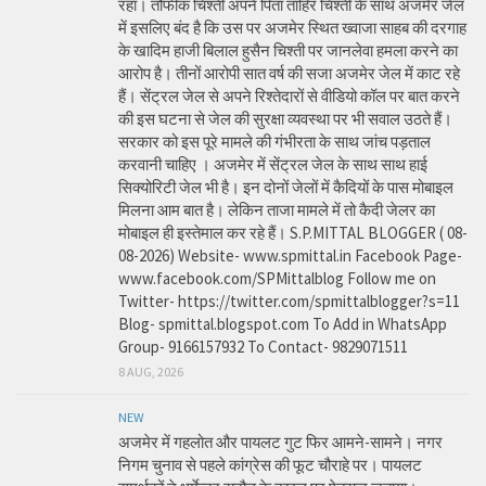
रहा। तौफीक चिश्ती अपने पिता ताहिर चिश्ती के साथ अजमेर जेल
में इसलिए बंद है कि उस पर अजमेर स्थित ख्वाजा साहब की दरगाह
के खादिम हाजी बिलाल हुसैन चिश्ती पर जानलेवा हमला करने का
आरोप है। तीनों आरोपी सात वर्ष की सजा अजमेर जेल में काट रहे
हैं। सेंट्रल जेल से अपने रिश्तेदारों से वीडियो कॉल पर बात करने
की इस घटना से जेल की सुरक्षा व्यवस्था पर भी सवाल उठते हैं।
सरकार को इस पूरे मामले की गंभीरता के साथ जांच पड़ताल
करवानी चाहिए । अजमेर में सेंट्रल जेल के साथ साथ हाई
सिक्योरिटी जेल भी है। इन दोनों जेलों में कैदियों के पास मोबाइल
मिलना आम बात है। लेकिन ताजा मामले में तो कैदी जेलर का
मोबाइल ही इस्तेमाल कर रहे हैं। S.P.MITTAL BLOGGER ( 08-
08-2026) Website- www.spmittal.in Facebook Page-
www.facebook.com/SPMittalblog Follow me on
Twitter- https://twitter.com/spmittalblogger?s=11
Blog- spmittal.blogspot.com To Add in WhatsApp
Group- 9166157932 To Contact- 9829071511
8 AUG, 2026
NEW
अजमेर में गहलोत और पायलट गुट फिर आमने-सामने। नगर
निगम चुनाव से पहले कांग्रेस की फूट चौराहे पर। पायलट