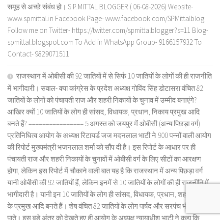
समूह से अच्छे संबंध हो। S.P.MITTAL BLOGGER ( 06-08-2026) Website-
www.spmittal.in Facebook Page- www.facebook.com/SPMittalblog
Follow me on Twitter- https://twitter.com/spmittalblogger?s=11 Blog-
spmittal.blogspot.com To Add in WhatsApp Group- 9166157932 To
Contact- 9829071511
राजस्थान में ओबीसी की 92 जातियों में से सिर्फ 10 जातियों के लोगों की ही राजनीति
में भागीदारी। सवाल- क्या कांग्रेस के प्रदेश अध्यक्ष गोविंद सिंह डोटासरा वंचित 82
जातियों के लोगों को पंचायती राज और शहरी निकायों के चुनाव में उम्मीद बनाएंगे?
आखिर क्यों 10 जातियों के लोग ही सांसद, विधायक, प्रधान, निकाय प्रमुख आदि
बनते हैं? ================ 5 अगस्त को जयपुर में ओबीसी (अन्य पिछड़ा वर्ग)
प्रतिनिधित्व आयोग के अध्यक्ष रिटायर्ड जज मदनलाल भाटी ने 900 पन्नों वाली आयोग
की रिपोर्ट मुख्यमंत्री भजनलाल शर्मा को सौंप दी है। इस रिपोर्ट के आधार पर ही
पंचायती राज और शहरी निकायों के चुनावों में ओबीसी वर्ग के लिए सीटों का आरक्षण
होगा, लेकिन इस रिपोर्ट में चौकाने वाली बात यह है कि राजस्थान में अन्य पिछड़ा वर्ग
यानी ओबीसी की 92 जातियों हैं, लेकिन इनमें से 10 जातियों के लोगों की ही राजनीति में
भागीदारी है। यानी इन 10 जातियों के लोग ही सांसद, विधायक, प्रधान, शहरी निकायों
के प्रमुख आदि बनते हैं। शेष वंचित 82 जातियों के लोग पार्षद और सरपंच भी नहीं बन
पाते। इस बड़े अंतर को देखते हुए ही आयोग के अध्यक्ष न्यायाधीश भाटी ने कहा कि