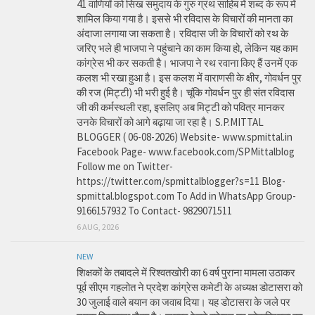
41 वाणियोंं को सिख समुदाय के गुरु ग्रंथ साहिब में शब्द के रूप में
शामिल किया गया है। इससे भी रविदास के विचारों की मानता का
अंदाजा लगाया जा सकता है। रविदास जी के विचारों को रथ के
जरिए भले ही भाजपा ने पहुंचाने का काम किया हो, लेकिन यह काम
कांग्रेस भी कर सकती है। भाजपा ने रथ रवाना किए हैं उनमें एक
कलश भी रखा हुआ है। इस कलश में वाराणसी के क्षीर, गोवर्धन पुर
की रज (मिट्टी) भी भरी हुई है। चूंकि गोवर्धन पुर ही संत रविदास
जी की कर्मस्थली रहा, इसलिए अब मिट्टी को पवित्र मानकर
उनके विचारों को आगे बढ़ाया जा रहा है। S.P.MITTAL
BLOGGER ( 06-08-2026) Website- www.spmittal.in
Facebook Page- www.facebook.com/SPMittalblog
Follow me on Twitter-
https://twitter.com/spmittalblogger?s=11 Blog-
spmittal.blogspot.com To Add in WhatsApp Group-
9166157932 To Contact- 9829071511
6 AUG, 2026
NEW
शिक्षकों के तबादले में रिश्वतखोरी का 6 वर्ष पुराना मामला उठाकर
पूर्व सीएम गहलोत ने प्रदेश कांग्रेस कमेटी के अध्यक्ष डोटासरा को
30 जुलाई वाले बयान का जवाब दिया। यह डोटासरा के जले पर