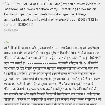
भी है। S.P.MITTAL BLOGGER ( 06-08-2026) Website- www.spmittal.in
Facebook Page- www.facebook.com/SPMittalblog Follow me on
Twitter- https://twitter.com/spmittalblogger?s=11 Blog-
spmittal.blogspot.com To Add in WhatsApp Group- 9166157932 To
Contact- 9829071511
6 AUG, 2026
NEW
जाति भी ओछी, जनम भी ओछा, ओछा कर्म हमारा। हम रैदास राम राई को, कह रैदास
बिचारा। मन चंगा तो कठौती में गंगा। गुरु ग्रंथ साहिब में भी 41 वाणियों के शब्द। संत
रविदास जी का यह विचार आम लोगों तक पहुंचना जरूरी। भाजपा की तरह कांग्रेस भी
पहल कर सकती है। ================ संत कवि रविदास जी 650 वीं जयंती
पर भाजपा पूरे देश में श्री गुरु रविदास महाराज समरसता संकल्प अभियान चला रही
है। इसी के अंतर्गत 5 अगस्त को जयपुर में आयोजित एक समारोह में राजस्थान के
मुख्यमंत्री भजनलाल शर्मा और भाजपा के प्रदेशाध्यक्ष मदन राठौड़ ने 245 रज कलश
रथ को हरी झंडी दिखाई। ये रथ प्रदेश के सभी 25 लोकसभा क्षेत्रों में संत कवि
रविदास के विचारों का प्रचार-प्रसार करेंगे। कांग्रेस का आरोप है कि प्रदेश में होने
वाले पंचायती राज और शहरी निकायों के चुनावों के मद्देनजर रज कलश रथ को घुमाया
जा रहा है। कांग्रेस का अपना तर्क हो सकता है कि लेकिन मौजूदा समय में समाज में जो
जातिवाद हावी है,उसका मुकाबला संत कवि रविदास के विचारों से ही किया जा सकता