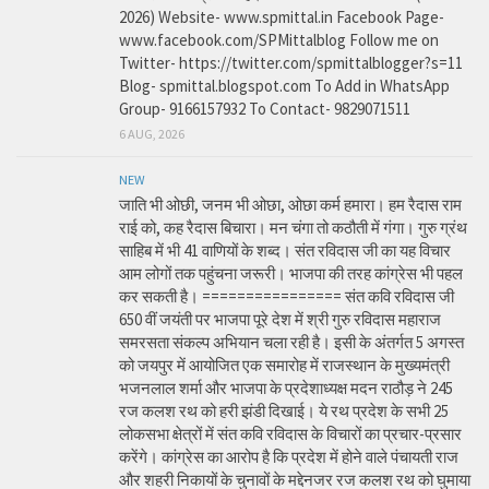
2026) Website- www.spmittal.in Facebook Page-
www.facebook.com/SPMittalblog Follow me on
Twitter- https://twitter.com/spmittalblogger?s=11
Blog- spmittal.blogspot.com To Add in WhatsApp
Group- 9166157932 To Contact- 9829071511
6 AUG, 2026
NEW
जाति भी ओछी, जनम भी ओछा, ओछा कर्म हमारा। हम रैदास राम
राई को, कह रैदास बिचारा। मन चंगा तो कठौती में गंगा। गुरु ग्रंथ
साहिब में भी 41 वाणियों के शब्द। संत रविदास जी का यह विचार
आम लोगों तक पहुंचना जरूरी। भाजपा की तरह कांग्रेस भी पहल
कर सकती है। ================ संत कवि रविदास जी
650 वीं जयंती पर भाजपा पूरे देश में श्री गुरु रविदास महाराज
समरसता संकल्प अभियान चला रही है। इसी के अंतर्गत 5 अगस्त
को जयपुर में आयोजित एक समारोह में राजस्थान के मुख्यमंत्री
भजनलाल शर्मा और भाजपा के प्रदेशाध्यक्ष मदन राठौड़ ने 245
रज कलश रथ को हरी झंडी दिखाई। ये रथ प्रदेश के सभी 25
लोकसभा क्षेत्रों में संत कवि रविदास के विचारों का प्रचार-प्रसार
करेंगे। कांग्रेस का आरोप है कि प्रदेश में होने वाले पंचायती राज
और शहरी निकायों के चुनावों के मद्देनजर रज कलश रथ को घुमाया