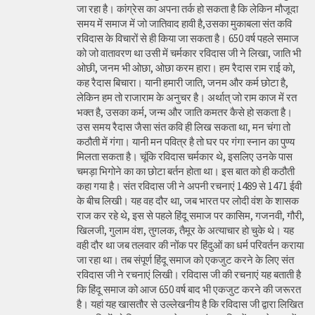
जा रहा है। कांग्रेस का अपना तर्क हो सकता है कि लेकिन मौजूदा
समय में समाज में जो जातिवाद हावी है,उसका मुकाबला संत कवि
रविदास के विचारों से ही किया जा सकता है। 650 वर्ष पहले समाज
को जो वातावरण था उसी में चर्मकार रविदास जी ने लिखा, जाति भी
ओछी, जनम भी ओछा, ओछा करम हारा। हम रैदास राम राई को,
कह रैदास बिचारा। यानी हमारी जाति, जनम और कर्म छोटा है,
लेकिन हम तो राजाराम के अनुचर है। अर्थात् जो राम काज में रत
भक्त है, उसका कर्म, जन्म और जाति कमतर कैसे हो सकता है।
उस समय रैदास जैसा संत कवि ही लिख सकता था, मन चंगा तो
कठौती में गंगा। यानी मन पवित्र है तो घर पर गंगा स्नान का पुण्य
मिलता सकता है। चूंकि रविदास चर्मकार थे, इसलिए उनके पास
चमड़ा भिगोने का का छोटा बर्तन होता था। इस बात को ही कठौती
कहा गया है। संत रविदास जी ने अपनी रचनाएं 1489 से 1471 ईवी
के बीच लिखी। यह वह दौर था, जब भारत पर लोदी वंश के शासक
राज कर रहे थे, इस से पहले हिंदू समाज पर कासिम, गजनवी, गौरी,
खिलजी, गुलाम वंश, तुगलक, तैमूर के अत्याचार हो चुके थे। यह
वही दौर था जब तलवार की नोंक पर हिंदुओं का धर्म परिवर्तन कराया
जा रहा था। तब संपूर्ण हिंदू समाज को एकजुट करने के लिए संत
रविदास जी ने रचनाएं लिखी। रविदास जी की रचनाएं यह बताती है
कि हिंदू समाज को आज 650 वर्ष बाद भी एकजुट करने की जरूरत
है। यहां यह खासतौर से उल्लेखनीय है कि रविदास जी द्वारा लिखित