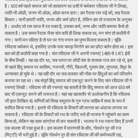
है। 650 वर्ष पहले समाज को जो वातावरण था उसी में चर्मकार रविदास जी ने लिखा,
जाति भी ओछी, जनम भी ओछा, ओछा करम हारा। हम रैदास राम राई को, कह रैदास
बिचारा। यानी हमारी जाति, जनम और कर्म छोटा है, लेकिन हम तो राजाराम के अनुचर
है। अर्थात् जो राम काज में रत भक्त है, उसका कर्म, जन्म और जाति कमतर कैसे हो
सकता है। उस समय रैदास जैसा संत कवि ही लिख सकता था, मन चंगा तो कठौती में
गंगा। यानी मन पवित्र है तो घर पर गंगा स्नान का पुण्य मिलता सकता है। चूंकि
रविदास चर्मकार थे, इसलिए उनके पास चमड़ा भिगोने का का छोटा बर्तन होता था। इस
बात को ही कठौती कहा गया है। संत रविदास जी ने अपनी रचनाएं 1489 से 1471 ईवी
के बीच लिखी। यह वह दौर था, जब भारत पर लोदी वंश के शासक राज कर रहे थे, इस
से पहले हिंदू समाज पर कासिम, गजनवी, गौरी, खिलजी, गुलाम वंश, तुगलक, तैमूर के
अत्याचार हो चुके थे। यह वही दौर था जब तलवार की नोंक पर हिंदुओं का धर्म परिवर्तन
कराया जा रहा था। तब संपूर्ण हिंदू समाज को एकजुट करने के लिए संत रविदास जी ने
रचनाएं लिखी। रविदास जी की रचनाएं यह बताती है कि हिंदू समाज को आज 650 वर्ष
बाद भी एकजुट करने की जरूरत है। यहां यह खासतौर से उल्लेखनीय है कि रविदास
जी द्वारा लिखित 41 वाणियोंं को सिख समुदाय के गुरु ग्रंथ साहिब में शब्द के रूप में
शामिल किया गया है। इससे भी रविदास के विचारों की मानता का अंदाजा लगाया जा
सकता है। रविदास जी के विचारों को रथ के जरिए भले ही भाजपा ने पहुंचाने का काम
किया हो, लेकिन यह काम कांग्रेस भी कर सकती है। भाजपा ने रथ रवाना किए हैं उनमें
एक कलश भी रखा हुआ है। इस कलश में वाराणसी के क्षीर, गोवर्धन पुर की रज
(मिट्टी) भी भरी हुई है। चूंकि गोवर्धन पुर ही संत रविदास जी की कर्मस्थली रहा,