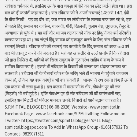
रविदास चर्मकार थे, इसलिए उनके पास चमड़ा भिगोने का का छोटा बर्तन होता था। इस
बात को ही कठौती कहा गया है। संत रविदास जी ने अपनी रचनाएं 1489 से 1471 ईवी
के बीच लिखी। यह वह दौर था, जब भारत पर लोदी वंश के शासक राज कर रहे थे, इस
से पहले हिंदू समाज पर कासिम, गजनवी, गौरी, खिलजी, गुलाम वंश, तुगलक, तैमूर के
अत्याचार हो चुके थे। यह वही दौर था जब तलवार की नोंक पर हिंदुओं का धर्म परिवर्तन
कराया जा रहा था। तब संपूर्ण हिंदू समाज को एकजुट करने के लिए संत रविदास जी ने
रचनाएं लिखी। रविदास जी की रचनाएं यह बताती है कि हिंदू समाज को आज 650 वर्ष
बाद भी एकजुट करने की जरूरत है। यहां यह खासतौर से उल्लेखनीय है कि रविदास
जी द्वारा लिखित 41 वाणियोंं को सिख समुदाय के गुरु ग्रंथ साहिब में शब्द के रूप में
शामिल किया गया है। इससे भी रविदास के विचारों की मानता का अंदाजा लगाया जा
सकता है। रविदास जी के विचारों को रथ के जरिए भले ही भाजपा ने पहुंचाने का काम
किया हो, लेकिन यह काम कांग्रेस भी कर सकती है। भाजपा ने रथ रवाना किए हैं उनमें
एक कलश भी रखा हुआ है। इस कलश में वाराणसी के क्षीर, गोवर्धन पुर की रज
(मिट्टी) भी भरी हुई है। चूंकि गोवर्धन पुर ही संत रविदास जी की कर्मस्थली रहा,
इसलिए अब मिट्टी को पवित्र मानकर उनके विचारों को आगे बढ़ाया जा रहा है।
S.P.MITTAL BLOGGER ( 06-08-2026) Website- www.spmittal.in
Facebook Page- www.facebook.com/SPMittalblog Follow me on
Twitter- https://twitter.com/spmittalblogger?s=11 Blog-
spmittal.blogspot.com To Add in WhatsApp Group- 9166157932 To
Contact- 9829071511