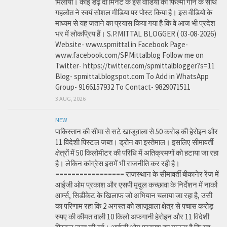
मिलाया। कोई डेढ़ दो मिनट के इस वीडियो को फिल्मी गाने के साथ
गहलोत ने स्वयं सोशल मीडिया पर पोस्ट किया है। इस वीडियो के
माध्यम से यह जताने का प्रयास किया गया है कि वे आज भी प्रदेश
भर में लोकप्रिय हैं। S.P.MITTAL BLOGGER ( 03-08-2026)
Website- www.spmittal.in Facebook Page-
www.facebook.com/SPMittalblog Follow me on
Twitter- https://twitter.com/spmittalblogger?s=11
Blog- spmittal.blogspot.com To Add in WhatsApp
Group- 9166157932 To Contact- 9829071511
3 AUG, 2026
NEW
पाकिस्तान की सीमा से सटे खाजूवाला से 50 करोड़ की हेरोइन और
11 विदेशी पिस्टल जब्त। ड्रोन का इस्तेमाल। इसलिए सीमावर्ती
क्षेत्रों में 50 किलोमीटर की परिधि में अतिक्रमणों को हटाया जा रहा
है। लेकिन कांग्रेस इसमें भी राजनीति कर रही है।
================= राजस्थान के सीमावर्ती बीकानेर रेंज में
आईजी ओम प्रकाश और एसपी मृदुल कच्छावा के निर्देशन में नार्को
आर्म्स, सिडीकेट के खिलाफ जो अभियान चलाया जा रहा है, उसी
का परिणाम रहा कि 2 अगस्त को खाजूवाला क्षेत्र से पचास करोड़
रुपए की कीमत वाली 10 किलो अफगानी हेरोइन और 11 विदेशी