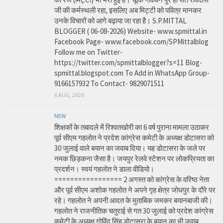
जी की कर्मस्थली रहा, इसलिए अब मिट्टी को पवित्र मानकर
उनके विचारों को आगे बढ़ाया जा रहा है। S.P.MITTAL
BLOGGER ( 06-08-2026) Website- www.spmittal.in
Facebook Page- www.facebook.com/SPMittalblog
Follow me on Twitter-
https://twitter.com/spmittalblogger?s=11 Blog-
spmittal.blogspot.com To Add in WhatsApp Group-
9166157932 To Contact- 9829071511
6 AUG, 2026
NEW
शिक्षकों के तबादले में रिश्वतखोरी का 6 वर्ष पुराना मामला उठाकर
पूर्व सीएम गहलोत ने प्रदेश कांग्रेस कमेटी के अध्यक्ष डोटासरा को
30 जुलाई वाले बयान का जवाब दिया। यह डोटासरा के जले पर
नमक छिड़कना जैसा है। जयपुर रेलवे स्टेशन पर लोकप्रियता का
प्रदर्शन। स्वयं गहलोत ने डाला वीडियो।
================= 2 अगस्त को कांग्रेस के वरिष्ठ नेता
और पूर्व सीएम अशोक गहलोत ने अपने गृह क्षेत्र जोधपुर के दौरे पर
रहे। गहलोत ने अपनी आदत के मुताबिक जमकर बयानबाजी की।
गहलोत ने राजनीतिक चतुराई से गत 30 जुलाई को प्रदेश कांग्रेस
कमेटी के अध्यक्ष गोविंद सिंह डोटासरा के बयान का भी जवाब