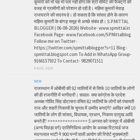
कुमारी को भी यह भी पता नहीं होगा कि श्री सीमेंट की फैक्ट्री की
वजह से ग्रामीणों को परेशान हो रही है। महिमा कुमारी मेवाड़
राजघराने की सदस्य हे। हो सकता है कि सांसद होने के कारण
महिमा कुमारी के बांगड़ समूह से अच्छे संबंध हो। S.P.MITTAL
BLOGGER ( 06-08-2026) Website- www.spmittal.in
Facebook Page- www.facebook.com/SPMittalblog
Follow me on Twitter-
https://twitter.com/spmittalblogger?s=11 Blog-
spmittal.blogspot.com To Add in WhatsApp Group-
9166157932 To Contact- 9829071511
6 AUG, 2026
NEW
राजस्थान में ओबीसी की 92 जातियों में से सिर्फ 10 जातियों के लोगों
की ही राजनीति में भागीदारी। सवाल- क्या कांग्रेस के प्रदेश
अध्यक्ष गोविंद सिंह डोटासरा वंचित 82 जातियों के लोगों को पंचायती
राज और शहरी निकायों के चुनाव में उम्मीद बनाएंगे? आखिर क्यों 10
जातियों के लोग ही सांसद, विधायक, प्रधान, निकाय प्रमुख आदि
बनते हैं? ================ 5 अगस्त को जयपुर में ओबीसी
(अन्य पिछड़ा वर्ग) प्रतिनिधित्व आयोग के अध्यक्ष रिटायर्ड जज
मदनलाल भाटी ने 900 पन्नों वाली आयोग की रिपोर्ट मुख्यमंत्री