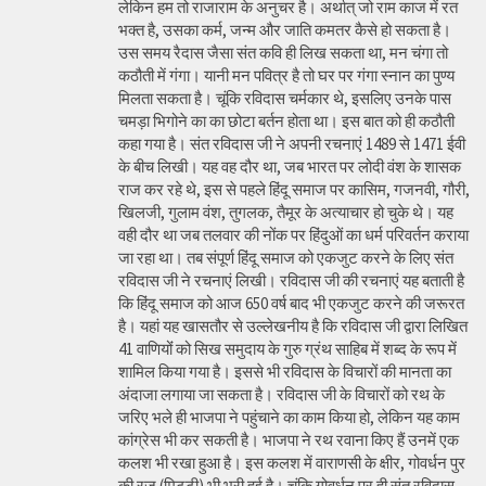
लेकिन हम तो राजाराम के अनुचर है। अर्थात् जो राम काज में रत
भक्त है, उसका कर्म, जन्म और जाति कमतर कैसे हो सकता है।
उस समय रैदास जैसा संत कवि ही लिख सकता था, मन चंगा तो
कठौती में गंगा। यानी मन पवित्र है तो घर पर गंगा स्नान का पुण्य
मिलता सकता है। चूंकि रविदास चर्मकार थे, इसलिए उनके पास
चमड़ा भिगोने का का छोटा बर्तन होता था। इस बात को ही कठौती
कहा गया है। संत रविदास जी ने अपनी रचनाएं 1489 से 1471 ईवी
के बीच लिखी। यह वह दौर था, जब भारत पर लोदी वंश के शासक
राज कर रहे थे, इस से पहले हिंदू समाज पर कासिम, गजनवी, गौरी,
खिलजी, गुलाम वंश, तुगलक, तैमूर के अत्याचार हो चुके थे। यह
वही दौर था जब तलवार की नोंक पर हिंदुओं का धर्म परिवर्तन कराया
जा रहा था। तब संपूर्ण हिंदू समाज को एकजुट करने के लिए संत
रविदास जी ने रचनाएं लिखी। रविदास जी की रचनाएं यह बताती है
कि हिंदू समाज को आज 650 वर्ष बाद भी एकजुट करने की जरूरत
है। यहां यह खासतौर से उल्लेखनीय है कि रविदास जी द्वारा लिखित
41 वाणियोंं को सिख समुदाय के गुरु ग्रंथ साहिब में शब्द के रूप में
शामिल किया गया है। इससे भी रविदास के विचारों की मानता का
अंदाजा लगाया जा सकता है। रविदास जी के विचारों को रथ के
जरिए भले ही भाजपा ने पहुंचाने का काम किया हो, लेकिन यह काम
कांग्रेस भी कर सकती है। भाजपा ने रथ रवाना किए हैं उनमें एक
कलश भी रखा हुआ है। इस कलश में वाराणसी के क्षीर, गोवर्धन पुर
की रज (मिट्टी) भी भरी हुई है। चूंकि गोवर्धन पुर ही संत रविदास