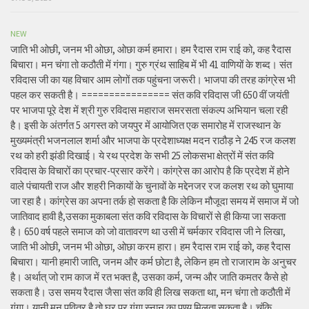
NEW
जाति भी ओछी, जनम भी ओछा, ओछा कर्म हमारा। हम रैदास राम राई को, कह रैदास
बिचारा। मन चंगा तो कठौती में गंगा। गुरु ग्रंथ साहिब में भी 41 वाणियों के शब्द। संत
रविदास जी का यह विचार आम लोगों तक पहुंचना जरूरी। भाजपा की तरह कांग्रेस भी
पहल कर सकती है। ================ संत कवि रविदास जी 650 वीं जयंती
पर भाजपा पूरे देश में श्री गुरु रविदास महाराज समरसता संकल्प अभियान चला रही
है। इसी के अंतर्गत 5 अगस्त को जयपुर में आयोजित एक समारोह में राजस्थान के
मुख्यमंत्री भजनलाल शर्मा और भाजपा के प्रदेशाध्यक्ष मदन राठौड़ ने 245 रज कलश
रथ को हरी झंडी दिखाई। ये रथ प्रदेश के सभी 25 लोकसभा क्षेत्रों में संत कवि
रविदास के विचारों का प्रचार-प्रसार करेंगे। कांग्रेस का आरोप है कि प्रदेश में होने
वाले पंचायती राज और शहरी निकायों के चुनावों के मद्देनजर रज कलश रथ को घुमाया
जा रहा है। कांग्रेस का अपना तर्क हो सकता है कि लेकिन मौजूदा समय में समाज में जो
जातिवाद हावी है,उसका मुकाबला संत कवि रविदास के विचारों से ही किया जा सकता
है। 650 वर्ष पहले समाज को जो वातावरण था उसी में चर्मकार रविदास जी ने लिखा,
जाति भी ओछी, जनम भी ओछा, ओछा करम हारा। हम रैदास राम राई को, कह रैदास
बिचारा। यानी हमारी जाति, जनम और कर्म छोटा है, लेकिन हम तो राजाराम के अनुचर
है। अर्थात् जो राम काज में रत भक्त है, उसका कर्म, जन्म और जाति कमतर कैसे हो
सकता है। उस समय रैदास जैसा संत कवि ही लिख सकता था, मन चंगा तो कठौती में
गंगा। यानी मन पवित्र है तो घर पर गंगा स्नान का पुण्य मिलता सकता है। चूंकि