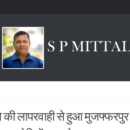
े की लापरवाही से हुआ मुजफ्फरपुर 