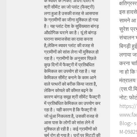
के ब्यावर के निकट अंधेरी देवरी में
क्षतिग्रस
श्री सीमेंट का जो प्लांट (फैक्ट्री)
इस हादसे
लगा हुआ है उसकी वजह से आसपास
के ग्रामीणों का जीना मुश्किल हो गया
सामने आ 
है। यह प्लांट देश के सुविख्यात बांगड़
सुरेश प्र
औद्योगिक घराने का है। यूं तो बांगड़
संचालन भ
घराना समाजसेवा का दावा करता
है,लेकिन ब्यावर प्लांट की वजह से
बिगड़ी हु
ग्रामीणों को सांस लेना भी मुश्किल हो
लगाया जा 
रहा है। ग्रामीणों के अनुसार पिछले
करना चाहि
कुछ दिनों में फैक्ट्री में प्रतिबंधित
केमिकल का उपयोग हो रहा है। यह
ना हो कि
केमिकल सीमेंट बनाने के काम आने
मंत्रालय
वाले पत्थरों को बरीक किया जाता है,
(एस.पी.म
लेकिन कोयले की कीमत बढ़ने के
कारण बांगड़ समूह श्री सीमेंट फैक्ट्री
नोट: फोट
में प्रतिबंधित केमिकल का उपयोग कर
https:/
रहा है। यही कारण है कि फैक्ट्री से
www.fa
जो धुंआ निकलता है, उसकी वजह से
आस पास के लोगों को सांस लेने में
Blog:- 
मुश्किल हो रही है। कई ग्रामीणों को
M-098290
चर्म रोग हो गया है। घरों पर मिट्टी की