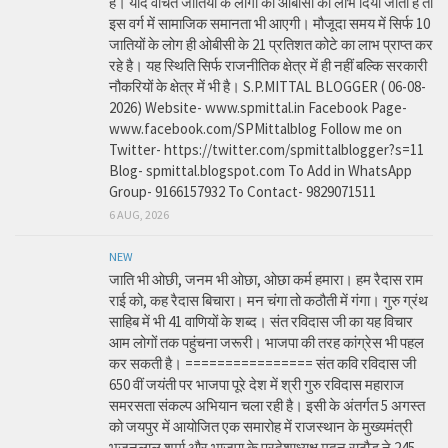
है। यदि वंचित जातियों के लोगों को ओबीसी का लाभ दिया जाता है तो
इस वर्ग में सामाजिक समानता भी आएगी। मौजूदा समय में सिर्फ 10
जातियों के लोग ही ओबीसी के 21 प्रतिशत कोटे का लाभ प्राप्त कर
रहे है। यह स्थिति सिर्फ राजनीतिक क्षेत्र में ही नहीं बल्कि सरकारी
नौकरियों के क्षेत्र में भी है। S.P.MITTAL BLOGGER ( 06-08-
2026) Website- www.spmittal.in Facebook Page-
www.facebook.com/SPMittalblog Follow me on
Twitter- https://twitter.com/spmittalblogger?s=11
Blog- spmittal.blogspot.com To Add in WhatsApp
Group- 9166157932 To Contact- 9829071511
6 AUG, 2026
NEW
जाति भी ओछी, जनम भी ओछा, ओछा कर्म हमारा। हम रैदास राम
राई को, कह रैदास बिचारा। मन चंगा तो कठौती में गंगा। गुरु ग्रंथ
साहिब में भी 41 वाणियों के शब्द। संत रविदास जी का यह विचार
आम लोगों तक पहुंचना जरूरी। भाजपा की तरह कांग्रेस भी पहल
कर सकती है। ================ संत कवि रविदास जी
650 वीं जयंती पर भाजपा पूरे देश में श्री गुरु रविदास महाराज
समरसता संकल्प अभियान चला रही है। इसी के अंतर्गत 5 अगस्त
को जयपुर में आयोजित एक समारोह में राजस्थान के मुख्यमंत्री
भजनलाल शर्मा और भाजपा के प्रदेशाध्यक्ष मदन राठौड़ ने 245