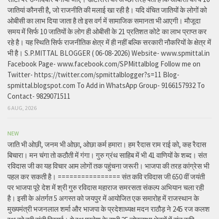
जातियां कौनसी है, जो राजनीति की मलाई खा रही है। यदि वंचित जातियों के लोगों को
ओबीसी का लाभ दिया जाता है तो इस वर्ग में सामाजिक समानता भी आएगी। मौजूदा
समय में सिर्फ 10 जातियों के लोग ही ओबीसी के 21 प्रतिशत कोटे का लाभ प्राप्त कर
रहे है। यह स्थिति सिर्फ राजनीतिक क्षेत्र में ही नहीं बल्कि सरकारी नौकरियों के क्षेत्र में
भी है। S.P.MITTAL BLOGGER ( 06-08-2026) Website- www.spmittal.in
Facebook Page- www.facebook.com/SPMittalblog Follow me on
Twitter- https://twitter.com/spmittalblogger?s=11 Blog-
spmittal.blogspot.com To Add in WhatsApp Group- 9166157932 To
Contact- 9829071511
6 AUG, 2026
NEW
जाति भी ओछी, जनम भी ओछा, ओछा कर्म हमारा। हम रैदास राम राई को, कह रैदास
बिचारा। मन चंगा तो कठौती में गंगा। गुरु ग्रंथ साहिब में भी 41 वाणियों के शब्द। संत
रविदास जी का यह विचार आम लोगों तक पहुंचना जरूरी। भाजपा की तरह कांग्रेस भी
पहल कर सकती है। ================ संत कवि रविदास जी 650 वीं जयंती
पर भाजपा पूरे देश में श्री गुरु रविदास महाराज समरसता संकल्प अभियान चला रही
है। इसी के अंतर्गत 5 अगस्त को जयपुर में आयोजित एक समारोह में राजस्थान के
मुख्यमंत्री भजनलाल शर्मा और भाजपा के प्रदेशाध्यक्ष मदन राठौड़ ने 245 रज कलश