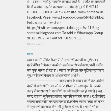
थे। आज भी राठौड़, गहलोत के साथ खड़े हैं। राठौड़ का कहना है
कि मैं अशोक गहलोत का पक्का समर्थक हंू। S.P.MITTAL
BLOGGER ( 08-08-2026) Website- www.spmittal.in
Facebook Page- www.facebook.com/SPMittalblog
Follow me on Twitter-
https://twitter.com/spmittalblogger?s=11 Blog-
spmittal.blogspot.com To Add in WhatsApp Group-
9166157932 To Contact- 9829071511
8 AUG, 2026
NEW
ब्यावर की भी सीमेंट फैक्ट्री से ग्रामीणों का जीना मुश्किल।
प्रतिबंधित केमिकल कचरे के इस्तेमाल से पर्यावरण, पानी जमीन
सब कुछ खराब हो रहा है। ब्यावर का जिला और पुलिस प्रशासन
चुप: पर्यावरण विभाग के अधिकारी तो अंधे हैं।
================ राजस्थान के ब्यावर के निकट अंधेरी
देवरी में श्री सीमेंट का जो प्लांट (फैक्ट्री) लगा हुआ है उसकी
वजह से आसपास के ग्रामीणों का जीना मुश्किल हो गया है। यह
प्लांट देश के सुविख्यात बांगड़ औद्योगिक घराने का है। यूं तो बांगड़
घराना समाजसेवा का दावा करता है,लेकिन ब्यावर प्लांट की वजह
से ग्रामीणों को सांस लेना भी मुश्किल हो रहा है। ग्रामीणों के