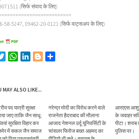
71511 (सिर्फ संवाद के लिए)
==========================
6-58-5247, 09462-20-0121 (सिर्फ वाट्सअप के लिए)
acebook
Twitter
WhatsApp
LinkedIn
Blogger
Share
 MAY ALSO LIKE...
्ट्रीय पद यात्री सुरक्षा
नरेन्द्र मोदी का विरोध करने वाले
आरएएस आशुतो
या जाए ताकि जैन साधू-
राजनेता हैदराबाद की मौलाना
के जवाहर सर्
वियां सुरक्षित विहार कर
आजाद नेशनल उर्दू यूनिवर्सिटी के
पीटा। शराब क
ेर में सकल जैन समाज
चांसलर फिरोज बख्त अहमद का
पुलिस पर।
 को दिया प्रधान‌मंत्री
वीडियो भी सुने। बनारस के