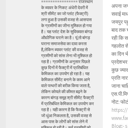
================ राजस्थान
अपना जन्
के ब्यावर के निकट अंधेरी देवरी में
सवाई माधो
श्री सीमेंट का जो प्लांट (फैक्ट्री)
लगा हुआ है उसकी वजह से आसपास
जयपुर पह
के ग्रामीणों का जीना मुश्किल हो गया
बाद तक च
है। यह प्लांट देश के सुविख्यात बांगड़
रही कि स
औद्योगिक घराने का है। यूं तो बांगड़
घराना समाजसेवा का दावा करता
गहलोत से
है,लेकिन ब्यावर प्लांट की वजह से
का दिन भ
ग्रामीणों को सांस लेना भी मुश्किल हो
प्रदेशभर
रहा है। ग्रामीणों के अनुसार पिछले
कुछ दिनों में फैक्ट्री में प्रतिबंधित
कुछ ज्या
केमिकल का उपयोग हो रहा है। यह
प्रति नार
केमिकल सीमेंट बनाने के काम आने
जाना चाह
वाले पत्थरों को बरीक किया जाता है,
लेकिन कोयले की कीमत बढ़ने के
एस.पी.मि
कारण बांगड़ समूह श्री सीमेंट फैक्ट्री
नोट: फोट
में प्रतिबंधित केमिकल का उपयोग कर
https:/
रहा है। यही कारण है कि फैक्ट्री से
जो धुंआ निकलता है, उसकी वजह से
www.fa
आस पास के लोगों को सांस लेने में
Blog:- 
मुश्किल हो रही है। कई ग्रामीणों को