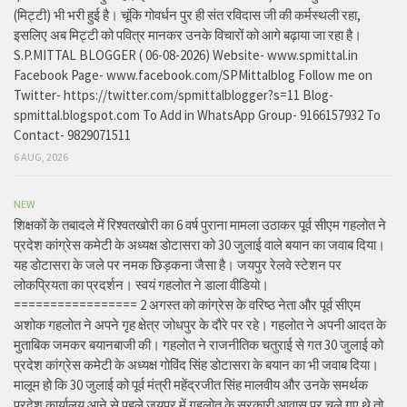
(मिट्टी) भी भरी हुई है। चूंकि गोवर्धन पुर ही संत रविदास जी की कर्मस्थली रहा,
इसलिए अब मिट्टी को पवित्र मानकर उनके विचारों को आगे बढ़ाया जा रहा है।
S.P.MITTAL BLOGGER ( 06-08-2026) Website- www.spmittal.in
Facebook Page- www.facebook.com/SPMittalblog Follow me on
Twitter- https://twitter.com/spmittalblogger?s=11 Blog-
spmittal.blogspot.com To Add in WhatsApp Group- 9166157932 To
Contact- 9829071511
6 AUG, 2026
NEW
शिक्षकों के तबादले में रिश्वतखोरी का 6 वर्ष पुराना मामला उठाकर पूर्व सीएम गहलोत ने
प्रदेश कांग्रेस कमेटी के अध्यक्ष डोटासरा को 30 जुलाई वाले बयान का जवाब दिया।
यह डोटासरा के जले पर नमक छिड़कना जैसा है। जयपुर रेलवे स्टेशन पर
लोकप्रियता का प्रदर्शन। स्वयं गहलोत ने डाला वीडियो।
================= 2 अगस्त को कांग्रेस के वरिष्ठ नेता और पूर्व सीएम
अशोक गहलोत ने अपने गृह क्षेत्र जोधपुर के दौरे पर रहे। गहलोत ने अपनी आदत के
मुताबिक जमकर बयानबाजी की। गहलोत ने राजनीतिक चतुराई से गत 30 जुलाई को
प्रदेश कांग्रेस कमेटी के अध्यक्ष गोविंद सिंह डोटासरा के बयान का भी जवाब दिया।
मालूम हो कि 30 जुलाई को पूर्व मंत्री महेंद्रजीत सिंह मालवीय और उनके समर्थक
प्रदेश कार्यालय आने से पहले जयपुर में गहलोत के सरकारी आवास पर चले गए थे तो