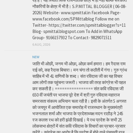
रहे है। यह स्थिति सिर्फ राजनीतिक क्षेत्र में ही नहीं बल्कि सरकारी
नौकरियों के क्षेत्र में भी है। S.P.MITTAL BLOGGER ( 06-08-
2026) Website- www.spmittal.in Facebook Page-
www.facebook.com/SPMittalblog Follow me on
Twitter- https://twitter.com/spmittalblogger?s=11
Blog- spmittal.blogspot.com To Add in WhatsApp
Group- 9166157932 To Contact- 9829071511
6 AUG, 2026
NEW
जाति भी ओछी, जनम भी ओछा, ओछा कर्म हमारा। हम रैदास राम
राई को, कह रैदास बिचारा। मन चंगा तो कठौती में गंगा। गुरु ग्रंथ
साहिब में भी 41 वाणियों के शब्द। संत रविदास जी का यह विचार
आम लोगों तक पहुंचना जरूरी। भाजपा की तरह कांग्रेस भी पहल
कर सकती है। ================ संत कवि रविदास जी
650 वीं जयंती पर भाजपा पूरे देश में श्री गुरु रविदास महाराज
समरसता संकल्प अभियान चला रही है। इसी के अंतर्गत 5 अगस्त
को जयपुर में आयोजित एक समारोह में राजस्थान के मुख्यमंत्री
भजनलाल शर्मा और भाजपा के प्रदेशाध्यक्ष मदन राठौड़ ने 245
रज कलश रथ को हरी झंडी दिखाई। ये रथ प्रदेश के सभी 25
लोकसभा क्षेत्रों में संत कवि रविदास के विचारों का प्रचार-प्रसार
करेंगे। कांग्रेस का आरोप है कि प्रदेश में होने वाले पंचायती राज