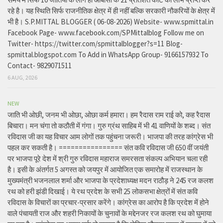
रहे है। यह स्थिति सिर्फ राजनीतिक क्षेत्र में ही नहीं बल्कि सरकारी नौकरियों के क्षेत्र में
भी है। S.P.MITTAL BLOGGER ( 06-08-2026) Website- www.spmittal.in
Facebook Page- www.facebook.com/SPMittalblog Follow me on
Twitter- https://twitter.com/spmittalblogger?s=11 Blog-
spmittal.blogspot.com To Add in WhatsApp Group- 9166157932 To
Contact- 9829071511
6 AUG, 2026
NEW
जाति भी ओछी, जनम भी ओछा, ओछा कर्म हमारा। हम रैदास राम राई को, कह रैदास
बिचारा। मन चंगा तो कठौती में गंगा। गुरु ग्रंथ साहिब में भी 41 वाणियों के शब्द। संत
रविदास जी का यह विचार आम लोगों तक पहुंचना जरूरी। भाजपा की तरह कांग्रेस भी
पहल कर सकती है। ================ संत कवि रविदास जी 650 वीं जयंती
पर भाजपा पूरे देश में श्री गुरु रविदास महाराज समरसता संकल्प अभियान चला रही
है। इसी के अंतर्गत 5 अगस्त को जयपुर में आयोजित एक समारोह में राजस्थान के
मुख्यमंत्री भजनलाल शर्मा और भाजपा के प्रदेशाध्यक्ष मदन राठौड़ ने 245 रज कलश
रथ को हरी झंडी दिखाई। ये रथ प्रदेश के सभी 25 लोकसभा क्षेत्रों में संत कवि
रविदास के विचारों का प्रचार-प्रसार करेंगे। कांग्रेस का आरोप है कि प्रदेश में होने
वाले पंचायती राज और शहरी निकायों के चुनावों के मद्देनजर रज कलश रथ को घुमाया