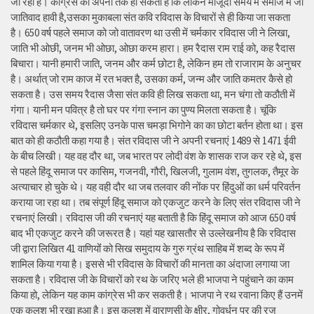
जा रहा है। कांग्रेस का अपना तर्क हो सकता है कि लेकिन मौजूदा समय में समाज में जो
जातिवाद हावी है,उसका मुकाबला संत कवि रविदास के विचारों से ही किया जा सकता
है। 650 वर्ष पहले समाज को जो वातावरण था उसी में चर्मकार रविदास जी ने लिखा,
जाति भी ओछी, जनम भी ओछा, ओछा करम हारा। हम रैदास राम राई को, कह रैदास
बिचारा। यानी हमारी जाति, जनम और कर्म छोटा है, लेकिन हम तो राजाराम के अनुचर
है। अर्थात् जो राम काज में रत भक्त है, उसका कर्म, जन्म और जाति कमतर कैसे हो
सकता है। उस समय रैदास जैसा संत कवि ही लिख सकता था, मन चंगा तो कठौती में
गंगा। यानी मन पवित्र है तो घर पर गंगा स्नान का पुण्य मिलता सकता है। चूंकि
रविदास चर्मकार थे, इसलिए उनके पास चमड़ा भिगोने का का छोटा बर्तन होता था। इस
बात को ही कठौती कहा गया है। संत रविदास जी ने अपनी रचनाएं 1489 से 1471 ईवी
के बीच लिखी। यह वह दौर था, जब भारत पर लोदी वंश के शासक राज कर रहे थे, इस
से पहले हिंदू समाज पर कासिम, गजनवी, गौरी, खिलजी, गुलाम वंश, तुगलक, तैमूर के
अत्याचार हो चुके थे। यह वही दौर था जब तलवार की नोंक पर हिंदुओं का धर्म परिवर्तन
कराया जा रहा था। तब संपूर्ण हिंदू समाज को एकजुट करने के लिए संत रविदास जी ने
रचनाएं लिखी। रविदास जी की रचनाएं यह बताती है कि हिंदू समाज को आज 650 वर्ष
बाद भी एकजुट करने की जरूरत है। यहां यह खासतौर से उल्लेखनीय है कि रविदास
जी द्वारा लिखित 41 वाणियोंं को सिख समुदाय के गुरु ग्रंथ साहिब में शब्द के रूप में
शामिल किया गया है। इससे भी रविदास के विचारों की मानता का अंदाजा लगाया जा
सकता है। रविदास जी के विचारों को रथ के जरिए भले ही भाजपा ने पहुंचाने का काम
किया हो, लेकिन यह काम कांग्रेस भी कर सकती है। भाजपा ने रथ रवाना किए हैं उनमें
एक कलश भी रखा हुआ है। इस कलश में वाराणसी के क्षीर, गोवर्धन पुर की रज