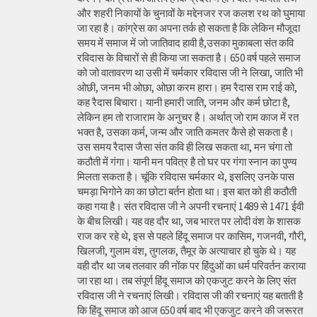
और शहरी निकायों के चुनावों के मद्देनजर रज कलश रथ को घुमाया
जा रहा है। कांग्रेस का अपना तर्क हो सकता है कि लेकिन मौजूदा
समय में समाज में जो जातिवाद हावी है,उसका मुकाबला संत कवि
रविदास के विचारों से ही किया जा सकता है। 650 वर्ष पहले समाज
को जो वातावरण था उसी में चर्मकार रविदास जी ने लिखा, जाति भी
ओछी, जनम भी ओछा, ओछा करम हारा। हम रैदास राम राई को,
कह रैदास बिचारा। यानी हमारी जाति, जनम और कर्म छोटा है,
लेकिन हम तो राजाराम के अनुचर है। अर्थात् जो राम काज में रत
भक्त है, उसका कर्म, जन्म और जाति कमतर कैसे हो सकता है।
उस समय रैदास जैसा संत कवि ही लिख सकता था, मन चंगा तो
कठौती में गंगा। यानी मन पवित्र है तो घर पर गंगा स्नान का पुण्य
मिलता सकता है। चूंकि रविदास चर्मकार थे, इसलिए उनके पास
चमड़ा भिगोने का का छोटा बर्तन होता था। इस बात को ही कठौती
कहा गया है। संत रविदास जी ने अपनी रचनाएं 1489 से 1471 ईवी
के बीच लिखी। यह वह दौर था, जब भारत पर लोदी वंश के शासक
राज कर रहे थे, इस से पहले हिंदू समाज पर कासिम, गजनवी, गौरी,
खिलजी, गुलाम वंश, तुगलक, तैमूर के अत्याचार हो चुके थे। यह
वही दौर था जब तलवार की नोंक पर हिंदुओं का धर्म परिवर्तन कराया
जा रहा था। तब संपूर्ण हिंदू समाज को एकजुट करने के लिए संत
रविदास जी ने रचनाएं लिखी। रविदास जी की रचनाएं यह बताती है
कि हिंदू समाज को आज 650 वर्ष बाद भी एकजुट करने की जरूरत