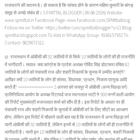
राजघराने की सदस्य हे। हो सकता है कि सांसद होने के कारण महिमा कुमारी के बांगड़
समूह से अच्छे संबंध हो। S.P.MITTAL BLOGGER ( 06-08-2026) Website-
www.spmittal.in Facebook Page- www.facebook.com/SPMittalblog
Follow me on Twitter- https://twitter.com/spmittalblogger?s=11 Blog-
spmittal.blogspot.com To Add in WhatsApp Group- 9166157932 To
Contact- 9829071511
राजस्थान में ओबीसी की 92 जातियों में से सिर्फ 10 जातियों के लोगों की ही राजनीति
में भागीदारी। सवाल- क्या कांग्रेस के प्रदेश अध्यक्ष गोविंद सिंह डोटासरा वंचित 82
जातियों के लोगों को पंचायती राज और शहरी निकायों के चुनाव में उम्मीद बनाएंगे?
आखिर क्यों 10 जातियों के लोग ही सांसद, विधायक, प्रधान, निकाय प्रमुख आदि
बनते हैं? ================ 5 अगस्त को जयपुर में ओबीसी (अन्य पिछड़ा वर्ग)
प्रतिनिधित्व आयोग के अध्यक्ष रिटायर्ड जज मदनलाल भाटी ने 900 पन्नों वाली आयोग
की रिपोर्ट मुख्यमंत्री भजनलाल शर्मा को सौंप दी है। इस रिपोर्ट के आधार पर ही
पंचायती राज और शहरी निकायों के चुनावों में ओबीसी वर्ग के लिए सीटों का आरक्षण
होगा, लेकिन इस रिपोर्ट में चौकाने वाली बात यह है कि राजस्थान में अन्य पिछड़ा वर्ग
यानी ओबीसी की 92 जातियों हैं, लेकिन इनमें से 10 जातियों के लोगों की ही राजनीति में
भागीदारी है। यानी इन 10 जातियों के लोग ही सांसद, विधायक, प्रधान, शहरी निकायों
के प्रमुख आदि बनते हैं। शेष वंचित 82 जातियों के लोग पार्षद और सरपंच भी नहीं बन