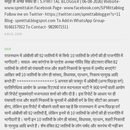
समूह से अच्छे संबंध हो। S.P.MITTAL BLOGGER ( 06-08-2026) Website-
www.spmittal.in Facebook Page- www.facebook.com/SPMittalblog
Follow me on Twitter- https://twitter.com/spmittalblogger?s=11
Blog- spmittal.blogspot.com To Add in WhatsApp Group-
9166157932 To Contact- 9829071511
6 AUG, 2026
NEW
राजस्थान में ओबीसी की 92 जातियों में से सिर्फ 10 जातियों के लोगों की ही राजनीति में
भागीदारी। सवाल- क्या कांग्रेस के प्रदेश अध्यक्ष गोविंद सिंह डोटासरा वंचित 82
जातियों के लोगों को पंचायती राज और शहरी निकायों के चुनाव में उम्मीद बनाएंगे?
आखिर क्यों 10 जातियों के लोग ही सांसद, विधायक, प्रधान, निकाय प्रमुख आदि
बनते हैं? ================ 5 अगस्त को जयपुर में ओबीसी (अन्य पिछड़ा वर्ग)
प्रतिनिधित्व आयोग के अध्यक्ष रिटायर्ड जज मदनलाल भाटी ने 900 पन्नों वाली आयोग
की रिपोर्ट मुख्यमंत्री भजनलाल शर्मा को सौंप दी है। इस रिपोर्ट के आधार पर ही
पंचायती राज और शहरी निकायों के चुनावों में ओबीसी वर्ग के लिए सीटों का आरक्षण
होगा, लेकिन इस रिपोर्ट में चौकाने वाली बात यह है कि राजस्थान में अन्य पिछड़ा वर्ग
यानी ओबीसी की 92 जातियों हैं, लेकिन इनमें से 10 जातियों के लोगों की ही राजनीति में
भागीदारी है। यानी इन 10 जातियों के लोग ही सांसद, विधायक, प्रधान, शहरी निकायों
के प्रमुख आदि बनते हैं। शेष वंचित 82 जातियों के लोग पार्षद और सरपंच भी नहीं बन