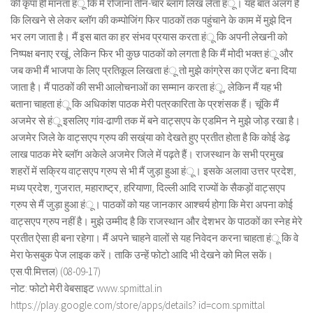
की कृपा ही मानता हंू कि मैं रोजाना तीन-चार ब्लॉग लिख लेता हंू। यह बात अलग है
कि लिखने से लेकर ब्लॉग की कम्पोजिंग फिर पाठकों तक पहुंचाने के काम में मुझे दिन
भर लग जाता है। मैं इस बात का हर संभव प्रयास करता हंू कि अपनी लेखनी को
निष्पक्ष बनाए रखूं, लेकिन फिर भी कुछ पाठकों को लगता है कि मैं मोदी भक्त हंू और
जब कभी मैं भाजपा के लिए प्रतिकूल लिखता हंू तो मुझे कांग्रेस का एजेंट बना दिया
जाता है। मैं पाठकों की सभी आलोचनाओं का सम्मान करता हंू, लेकिन मैं यह भी
बताना चाहता हंू कि अधिकांश पाठक मेरी पत्रकारिता के प्रशंसक हैं। चूंकि मैं
अजमेर से हंू इसलिए गांव-ढाणी तक में बने वाट्सएप के एडमिन ने मुझे जोड़ रखा है।
अजमेर जिले के वाट्सएप ग्रुप की सख्ंया को देखते हुए प्रतीत होता है कि कोई डेढ़
लाख पाठक मेरे ब्लॉग अकेले अजमेर जिले में पढ़ते हैं। राजस्थान के सभी प्रमुख
शहरों में सक्रिय वाट्सएप ग्रुप से भी मैं जुड़ा हुआ हंू। इसके अलावा उत्तर प्रदेश,
मध्य प्रदेश, गुजरात, महाराष्ट्र, हरियाणा, दिल्ली आदि राज्यों के सैकड़ों वाट्सएप
ग्रुप से मैं जुड़ा हुआ हंू। पाठकों को यह जानकार आश्चर्य होगा कि मेरा अपना कोई
वाट्सएप ग्रुप नहीं है। मुझे उम्मीद है कि राजस्थान और देशभर के पाठकों का स्नेह मेरे
प्रतीत ऐसा ही बना रहेगा। मैं अपने चाहने वालों से यह निवेदन करना चाहता हंू कि वे
मेरा फेसबुक पेज लाइक करें। ताकि उन्हें फोटो आदि भी देखने को मिल सकें।
एस.पी.मित्तल) (08-09-17)
नोट: फोटो मेरी वेबसाइट www.spmittal.in
https://play.google.com/store/apps/details? id=com.spmittal