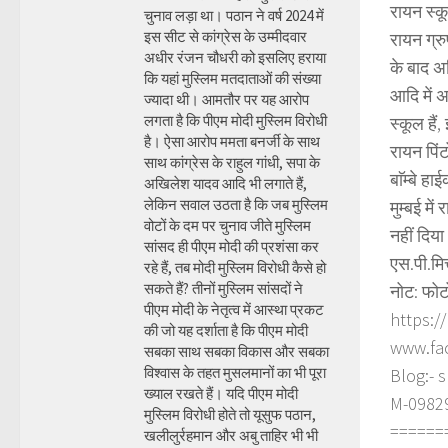
रायन स्कू
चुनाव लड़ा था। पठान ने वर्ष 2024 में
इस सीट से कांग्रेस के उम्मीदवार
रायन ग्रुप
अधीर रंजन चौधरी को इसलिए हराया
के बाद अभ
कि यहां मुस्लिम मतदाताओं की संख्या
आदि में अ
ज्यादा थी। आमतौर पर यह आरोप
लगता है कि पीएम मोदी मुस्लिम विरोधी
स्कूल हैं
है। ऐसा आरोप ममता बनर्जी के साथ
रायन पिंट
साथ कांग्रेस के राहुल गांधी, सपा के
बाॅम्बे ह
अखिलेश यादव आदि भी लगाते हैं,
लेकिन सवाल उठता है कि जब मुस्लिम
मुम्बई म
वोटों के दम पर चुनाव जीते मुस्लिम
नहीं दिया
सांसद ही पीएम मोदी की प्रशंसा कर
एस.पी.मि
रहे हैं, तब मोदी मुस्लिम विरोधी कैसे हो
सकते हैं? तीनों मुस्लिम सांसदों ने
नोट: फोट
पीएम मोदी के नेतृत्व में आस्था प्रकट
https:/
की जो यह दर्शाता है कि पीएम मोदी
www.fa
सबका साथ सबका विकास और सबका
विश्वास के तहत मुसलमानों का भी पूरा
Blog:- 
ख्याल रखते हैं। यदि पीएम मोदी
M-098290
मुस्लिम विरोधी होते तो यूसुफ पठान,
======
खलीलुर्रहमान और अबु ताहिर भी भी