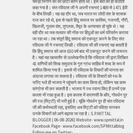
चमड़ा भिगोने का का छोटा बर्तन होता था। इस बात को ही कठौती
कहा गया है। संत रविदास जी ने अपनी रचनाएं 1489 से 1471 ईवी
के बीच लिखी। यह वह दौर था, जब भारत पर लोदी वंश के शासक
राज कर रहे थे, इस से पहले हिंदू समाज पर कासिम, गजनवी, गौरी,
खिलजी, गुलाम वंश, तुगलक, तैमूर के अत्याचार हो चुके थे। यह
वही दौर था जब तलवार की नोंक पर हिंदुओं का धर्म परिवर्तन कराया
जा रहा था। तब संपूर्ण हिंदू समाज को एकजुट करने के लिए संत
रविदास जी ने रचनाएं लिखी। रविदास जी की रचनाएं यह बताती है
कि हिंदू समाज को आज 650 वर्ष बाद भी एकजुट करने की जरूरत
है। यहां यह खासतौर से उल्लेखनीय है कि रविदास जी द्वारा लिखित
41 वाणियोंं को सिख समुदाय के गुरु ग्रंथ साहिब में शब्द के रूप में
शामिल किया गया है। इससे भी रविदास के विचारों की मानता का
अंदाजा लगाया जा सकता है। रविदास जी के विचारों को रथ के
जरिए भले ही भाजपा ने पहुंचाने का काम किया हो, लेकिन यह काम
कांग्रेस भी कर सकती है। भाजपा ने रथ रवाना किए हैं उनमें एक
कलश भी रखा हुआ है। इस कलश में वाराणसी के क्षीर, गोवर्धन पुर
की रज (मिट्टी) भी भरी हुई है। चूंकि गोवर्धन पुर ही संत रविदास
जी की कर्मस्थली रहा, इसलिए अब मिट्टी को पवित्र मानकर
उनके विचारों को आगे बढ़ाया जा रहा है। S.P.MITTAL
BLOGGER ( 06-08-2026) Website- www.spmittal.in
Facebook Page- www.facebook.com/SPMittalblog
Follow me on Twitter-