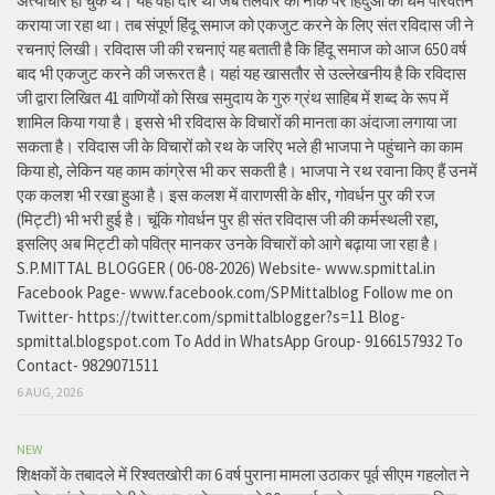
अत्याचार हो चुके थे। यह वही दौर था जब तलवार की नोंक पर हिंदुओं का धर्म परिवर्तन
कराया जा रहा था। तब संपूर्ण हिंदू समाज को एकजुट करने के लिए संत रविदास जी ने
रचनाएं लिखी। रविदास जी की रचनाएं यह बताती है कि हिंदू समाज को आज 650 वर्ष
बाद भी एकजुट करने की जरूरत है। यहां यह खासतौर से उल्लेखनीय है कि रविदास
जी द्वारा लिखित 41 वाणियोंं को सिख समुदाय के गुरु ग्रंथ साहिब में शब्द के रूप में
शामिल किया गया है। इससे भी रविदास के विचारों की मानता का अंदाजा लगाया जा
सकता है। रविदास जी के विचारों को रथ के जरिए भले ही भाजपा ने पहुंचाने का काम
किया हो, लेकिन यह काम कांग्रेस भी कर सकती है। भाजपा ने रथ रवाना किए हैं उनमें
एक कलश भी रखा हुआ है। इस कलश में वाराणसी के क्षीर, गोवर्धन पुर की रज
(मिट्टी) भी भरी हुई है। चूंकि गोवर्धन पुर ही संत रविदास जी की कर्मस्थली रहा,
इसलिए अब मिट्टी को पवित्र मानकर उनके विचारों को आगे बढ़ाया जा रहा है।
S.P.MITTAL BLOGGER ( 06-08-2026) Website- www.spmittal.in
Facebook Page- www.facebook.com/SPMittalblog Follow me on
Twitter- https://twitter.com/spmittalblogger?s=11 Blog-
spmittal.blogspot.com To Add in WhatsApp Group- 9166157932 To
Contact- 9829071511
6 AUG, 2026
NEW
शिक्षकों के तबादले में रिश्वतखोरी का 6 वर्ष पुराना मामला उठाकर पूर्व सीएम गहलोत ने