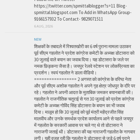
https://twitter.com/spmittalblogger?s=11 Blog-
spmittal.blogspot.com To Add in WhatsApp Group-
9166157932 To Contact- 9829071511
6 AUG, 2026
NEW
शिक्षकों के तबादले में रिश्वतखोरी का 6 वर्ष पुराना मामला उठाकर
पूर्व सीएम गहलोत ने प्रदेश कांग्रेस कमेटी के अध्यक्ष डोटासरा को
30 जुलाई वाले बयान का जवाब दिया। यह डोटासरा के जले पर
नमक छिड़कना जैसा है। जयपुर रेलवे स्टेशन पर लोकप्रियता का
प्रदर्शन। स्वयं गहलोत ने डाला वीडियो।
================= 2 अगस्त को कांग्रेस के वरिष्ठ नेता
और पूर्व सीएम अशोक गहलोत ने अपने गृह क्षेत्र जोधपुर के दौरे पर
रहे। गहलोत ने अपनी आदत के मुताबिक जमकर बयानबाजी की।
गहलोत ने राजनीतिक चतुराई से गत 30 जुलाई को प्रदेश कांग्रेस
कमेटी के अध्यक्ष गोविंद सिंह डोटासरा के बयान का भी जवाब
दिया। मालूम हो कि 30 जुलाई को पूर्व मंत्री महेंद्रजीत सिंह
मालवीय और उनके समर्थक प्रदेश कार्यालय आने से पहले जयपुर
में गहलोत के सरकारी आवास पर चले गए थे तो डोटासरा ने
नाराजगी जताई थी। डोटासरा की यह नाराजगी गहलोत के नागवार
लगी। यही वजह रही कि गहलोत ने डोटासरा से जुड़े 6 वर्ष पुराने