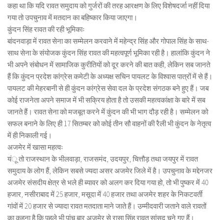
कहा था कि यदि रावत समुदाय को गुर्जरों की तरह आरक्षण के लिए विशेषदर्जा नहीं दिया
गया तो उपचुनाव में मतदान का बहिष्कार किया जाएगा।
कुंदन सिंह रावत की रही भूमिकाः
बांदनवाड़ा में रावत सेना का सम्मेलन करवाने में महेन्द्र सिंह और गोपाल सिंह के साथ-
साथ सेना के संयोजक कुंदन सिंह रावत की महत्वपूर्ण भूमिका रही है। हालांकि कुंदन ने
भी अपने संबोधन में सामाजिक कुरीतियों को दूर करने की बात कही, लेकिन सब जानते
हैं कि कुंदन प्रदेश कांग्रेस कमेटी के अध्यक्ष सचिन पायलट के विश्वास पात्रों में से हैं।
पायलट की मेहरबानी से ही कुंदन कांग्रेस सेवा दल के प्रदेश संगठक बने हुए हैं। जब
कोई राजनेता अपने समाज में भी सक्रिय होता है तो उसकी महत्वकांक्षा के बारे में सब
जानते हैं। रावत सेना को मजबूत करने में कुंदन की भी भाग दौड़ रही है। सम्मेलन को
सफल बनाने के लिए ही 17 सितम्बर को कोई तीन सौ वाहनों की रैली भी कुंदन के नेतृत्व
में ही निकाली गई।
अजमेर में खासा महत्वः
यंू तो राजस्थान के भीलवाड़ा, राजसमंद, उदयपुर, चित्तौड़ तथा जयपुर में रावत
समुदाय के लोग हैं, लेकिन सबसे ज्यदा असर अजमेर जिले में है। उपचुनाव के मद्देनजर
अजमेर संसदीय क्षेत्र से भले ही ब्यावर को अलग कर दिया गया हो, तो भी पुष्कर में 40
हजार, नसीराबाद में 25 हजार, मसूदा में 40 हजार तथा अजमेर शहर के निकटवर्ती
गांवों में 20 हजार से ज्यादा रावत मतदाता माने जाते हैं। उम्मीदवारी जताने वाले रावतों
का कहना है कि पहले भी पांच बार अजमेर से रासा सिंह रावत सांसद चुने गए हैं।