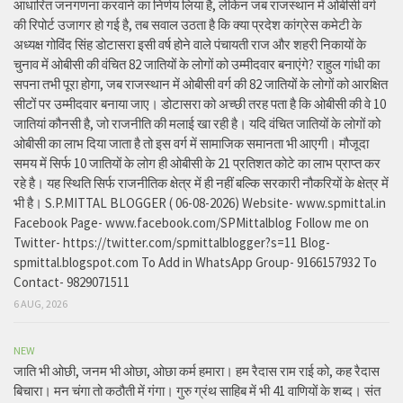
आधारित जनगणना करवाने का निर्णय लिया है, लेकिन जब राजस्थान में ओबीसी वर्ग
की रिपोर्ट उजागर हो गई है, तब सवाल उठता है कि क्या प्रदेश कांग्रेस कमेटी के
अध्यक्ष गोविंद सिंह डोटासरा इसी वर्ष होने वाले पंचायती राज और शहरी निकायों के
चुनाव में ओबीसी की वंचित 82 जातियों के लोगों को उम्मीदवार बनाएंगे? राहुल गांधी का
सपना तभी पूरा होगा, जब राजस्थान में ओबीसी वर्ग की 82 जातियों के लोगों को आरक्षित
सीटों पर उम्मीदवार बनाया जाए। डोटासरा को अच्छी तरह पता है कि ओबीसी की वे 10
जातियां कौनसी है, जो राजनीति की मलाई खा रही है। यदि वंचित जातियों के लोगों को
ओबीसी का लाभ दिया जाता है तो इस वर्ग में सामाजिक समानता भी आएगी। मौजूदा
समय में सिर्फ 10 जातियों के लोग ही ओबीसी के 21 प्रतिशत कोटे का लाभ प्राप्त कर
रहे है। यह स्थिति सिर्फ राजनीतिक क्षेत्र में ही नहीं बल्कि सरकारी नौकरियों के क्षेत्र में
भी है। S.P.MITTAL BLOGGER ( 06-08-2026) Website- www.spmittal.in
Facebook Page- www.facebook.com/SPMittalblog Follow me on
Twitter- https://twitter.com/spmittalblogger?s=11 Blog-
spmittal.blogspot.com To Add in WhatsApp Group- 9166157932 To
Contact- 9829071511
6 AUG, 2026
NEW
जाति भी ओछी, जनम भी ओछा, ओछा कर्म हमारा। हम रैदास राम राई को, कह रैदास
बिचारा। मन चंगा तो कठौती में गंगा। गुरु ग्रंथ साहिब में भी 41 वाणियों के शब्द। संत