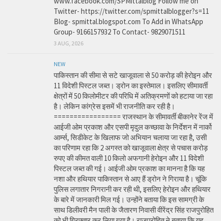
www.facebook.com/SPMittalblog Follow me on
Twitter- https://twitter.com/spmittalblogger?s=11
Blog- spmittal.blogspot.com To Add in WhatsApp
Group- 9166157932 To Contact- 9829071511
3 AUG, 2026
NEW
पाकिस्तान की सीमा से सटे खाजूवाला से 50 करोड़ की हेरोइन और
11 विदेशी पिस्टल जब्त। ड्रोन का इस्तेमाल। इसलिए सीमावर्ती
क्षेत्रों में 50 किलोमीटर की परिधि में अतिक्रमणों को हटाया जा रहा
है। लेकिन कांग्रेस इसमें भी राजनीति कर रही है।
================= राजस्थान के सीमावर्ती बीकानेर रेंज में
आईजी ओम प्रकाश और एसपी मृदुल कच्छावा के निर्देशन में नार्को
आर्म्स, सिडीकेट के खिलाफ जो अभियान चलाया जा रहा है, उसी
का परिणाम रहा कि 2 अगस्त को खाजूवाला क्षेत्र से पचास करोड़
रुपए की कीमत वाली 10 किलो अफगानी हेरोइन और 11 विदेशी
पिस्टल जब्त की गई। आईजी ओम प्रकाश का मानना है कि यह
नशा और हथियार पाकिस्तान से आए हैं ड्रोन ने गिराया है। चूंकि
पुलिस लगातार निगरानी कर रही थी, इसलिए हेरोइन और हथियार
के बारे में जानकारी मिल गई। उन्होंने बताया कि इस सामग्री के
साथ डिलीवरी मैन पाली के जैतारण निवासी वीरेंद्र सिंह राजपुरोहित
को भी गिरफ्तार कर लिया गया है। राजपुरोहित ने बताया कि यह