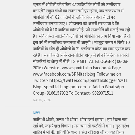
चुनाव में ओबीसी की वंचित 82 जातियों के लोगों को उम्मीदवार
बनाएंगे? राहुल गांधी का सपना तभी पूरा होगा, जब राजस्थान में
ओबीसी वर्ग की 82 जातियों के लोगों को आरक्षित सीटों पर
उम्मीदवार बनाया जाए। डोटासरा को अच्छी तरह पता है कि
ओबीसी की वे 10 जातियां कौनसी है, जो राजनीति की मलाई खा रही
है। यदि वंचित जातियों के लोगों को ओबीसी का लाभ दिया जाता है तो
इस वर्ग में सामाजिक समानता भी आएगी। मौजूदा समय में सिर्फ 10
जातियों के लोग ही ओबीसी के 21 प्रतिशत कोटे का लाभ प्राप्त कर
रहे है। यह स्थिति सिर्फ राजनीतिक क्षेत्र में ही नहीं बल्कि सरकारी
नौकरियों के क्षेत्र में भी है। S.P.MITTAL BLOGGER ( 06-08-
2026) Website- www.spmittal.in Facebook Page-
www.facebook.com/SPMittalblog Follow me on
Twitter- https://twitter.com/spmittalblogger?s=11
Blog- spmittal.blogspot.com To Add in WhatsApp
Group- 9166157932 To Contact- 9829071511
6 AUG, 2026
NEW
जाति भी ओछी, जनम भी ओछा, ओछा कर्म हमारा। हम रैदास राम
राई को, कह रैदास बिचारा। मन चंगा तो कठौती में गंगा। गुरु ग्रंथ
साहिब में भी 41 वाणियों के शब्द। संत रविदास जी का यह विचार