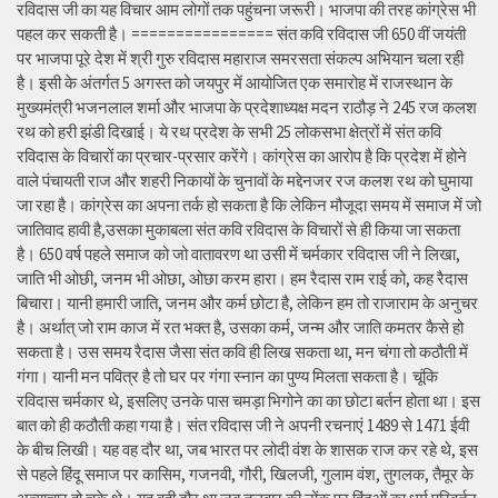
रविदास जी का यह विचार आम लोगों तक पहुंचना जरूरी। भाजपा की तरह कांग्रेस भी
पहल कर सकती है। ================ संत कवि रविदास जी 650 वीं जयंती
पर भाजपा पूरे देश में श्री गुरु रविदास महाराज समरसता संकल्प अभियान चला रही
है। इसी के अंतर्गत 5 अगस्त को जयपुर में आयोजित एक समारोह में राजस्थान के
मुख्यमंत्री भजनलाल शर्मा और भाजपा के प्रदेशाध्यक्ष मदन राठौड़ ने 245 रज कलश
रथ को हरी झंडी दिखाई। ये रथ प्रदेश के सभी 25 लोकसभा क्षेत्रों में संत कवि
रविदास के विचारों का प्रचार-प्रसार करेंगे। कांग्रेस का आरोप है कि प्रदेश में होने
वाले पंचायती राज और शहरी निकायों के चुनावों के मद्देनजर रज कलश रथ को घुमाया
जा रहा है। कांग्रेस का अपना तर्क हो सकता है कि लेकिन मौजूदा समय में समाज में जो
जातिवाद हावी है,उसका मुकाबला संत कवि रविदास के विचारों से ही किया जा सकता
है। 650 वर्ष पहले समाज को जो वातावरण था उसी में चर्मकार रविदास जी ने लिखा,
जाति भी ओछी, जनम भी ओछा, ओछा करम हारा। हम रैदास राम राई को, कह रैदास
बिचारा। यानी हमारी जाति, जनम और कर्म छोटा है, लेकिन हम तो राजाराम के अनुचर
है। अर्थात् जो राम काज में रत भक्त है, उसका कर्म, जन्म और जाति कमतर कैसे हो
सकता है। उस समय रैदास जैसा संत कवि ही लिख सकता था, मन चंगा तो कठौती में
गंगा। यानी मन पवित्र है तो घर पर गंगा स्नान का पुण्य मिलता सकता है। चूंकि
रविदास चर्मकार थे, इसलिए उनके पास चमड़ा भिगोने का का छोटा बर्तन होता था। इस
बात को ही कठौती कहा गया है। संत रविदास जी ने अपनी रचनाएं 1489 से 1471 ईवी
के बीच लिखी। यह वह दौर था, जब भारत पर लोदी वंश के शासक राज कर रहे थे, इस
से पहले हिंदू समाज पर कासिम, गजनवी, गौरी, खिलजी, गुलाम वंश, तुगलक, तैमूर के