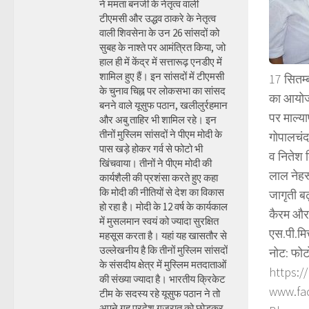
ने ममता बनर्जी के नेतृत्व वाली
टीएमसी और उद्धव ठाकरे के नेतृत्व
वाली शिवसेना के उन 26 सांसदों को
सुबह के नाश्ते पर आमंत्रित किया, जो
हाल ही में केंद्र में सत्तारूढ़ एनडीए में
शामिल हुए हैं। इन सांसदों में टीएमसी
17 सितम्
के चुनाव चिह्न पर लोकसभा का सांसद
का आयोजन
बनने वाले यूसुफ पठान, खलीलुर्रहमान
पर माल्य
और अबु ताहिर भी शामिल रहे। इन
तीनों मुस्लिम सांसदों ने पीएम मोदी के
गोपालचंद
पास खड़े होकर गर्व से फोटो भी
व नितेश ब
खिंचवाया। तीनों ने पीएम मोदी की
लाल नेहर
कार्यशैली की प्रशंसा करते हुए कहा
कि मोदी की नीतियों से देश का विकास
जागृती बढ
हो रहा है। मोदी के 12 वर्ष के कार्यकाल
कैरम और
में मुसलमान स्वयं को ज्यादा सुरक्षित
एस.पी.मि
महसूस करता है। यहां यह खासतौर से
उल्लेखनीय है कि तीनों मुस्लिम सांसदों
नोट: फोट
के संसदीय क्षेत्र में मुस्लिम मतदाताओं
https:/
की संख्या ज्यादा है। भारतीय क्रिकेट
www.fa
टीम के सदस्य रहे यूसुफ पठान ने तो
अपने गृह प्रदेश गुजरात को छोड़कर