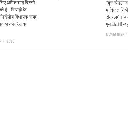
े लिए अमित शाह दिल्ली
न्यूज चैनलों 
जते हैं। सिरोही के
पाकिस्तानियों
ं निर्दलीय विधायक संयम
रोक लगे। 9 न
नवाया कांग्रेस का
एनडीटीवी न्
NOVEMBER 4,
 7, 2020