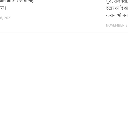
ाम की ओर से भी नहीं
गुरु, राजनेत
ारा।
स्टार आदि आए
कराया भोज
6, 2021
NOVEMBER 3,