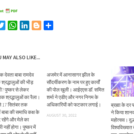
acebook
Twitter
WhatsApp
LinkedIn
Blogger
Share
 MAY ALSO LIKE...
 देवता बाबा रामदेव
अजमेर में आनासागर झील के
 श्रद्धालुओं की भीड़
सौंदर्यीकरण के नाम पर हुए कार्यों
ी? पुष्कर से लेकर
की पोल खुली। आईएएस डॉ. समित
तक श्रद्धालुओं का रैला।
शर्मा ने एडीए और नगर निगम के
े 17 सितंबर तक
अधिकारियों को फटकार लगाई।
ब्रह्मा के द
ें बाबा की समाधि कक्ष के
ने किया शान
AUGUST 30, 2022
 रहेंगे और मेले का
महोत्सव। दु
नहीं होगा। पुष्कर में
विश्वविख्यात ब