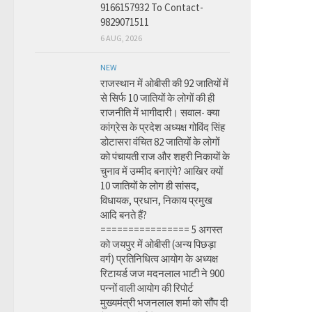
9166157932 To Contact-
9829071511
6 AUG, 2026
NEW
राजस्थान में ओबीसी की 92 जातियों में
से सिर्फ 10 जातियों के लोगों की ही
राजनीति में भागीदारी। सवाल- क्या
कांग्रेस के प्रदेश अध्यक्ष गोविंद सिंह
डोटासरा वंचित 82 जातियों के लोगों
को पंचायती राज और शहरी निकायों के
चुनाव में उम्मीद बनाएंगे? आखिर क्यों
10 जातियों के लोग ही सांसद,
विधायक, प्रधान, निकाय प्रमुख
आदि बनते हैं?
================ 5 अगस्त
को जयपुर में ओबीसी (अन्य पिछड़ा
वर्ग) प्रतिनिधित्व आयोग के अध्यक्ष
रिटायर्ड जज मदनलाल भाटी ने 900
पन्नों वाली आयोग की रिपोर्ट
मुख्यमंत्री भजनलाल शर्मा को सौंप दी