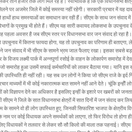
ेकर तीन हजार तक लोग मिल रहे हैं। स्वाभाविक है कि एक विधानसभा क्षेत्र मे
मिलने पर अजमेर जिले में कोई समस्या नहीं रहेगी। सरकारी प्रचार में यह दा
े हाथों हाथ समस्याओं का समाधान कर रही हैं। सीएम के साथ जन संवाद म
विभागों के प्रमुख भी होते हैं। सीएम यह सारी कवायद लोकसभा के उपचुनाव के
ह पहला अवसर है जब सीएम स्तर पर विधानसभा वार जन संवाद हो रहा है
 उपचुनाव में कितना फायदा होगा, यह तो उपचुनाव का परिणाम ही बताएगा, लेक
ं ने जन संवाद में भी सीएम के सामने भ्रम जाल फैलाए रखा। इसका सबसे बड
के विजय लक्ष्मी पार्क में अन्नपूर्णा रसोई के वाहन के लोकार्पण समारोह में देख
जो समारोह हुआ उसमें सफाई कर्मचारियों को लाकर बैठाया गया। यानि इस सा
पस्थिति ही नहीं रही। यह सब उन लोगों ने किया जो सीएम राजे के इर्द-गिर्
रचार माध्यमों में भी कोई नकारात्मक बात सामने नहीं आने देते। चूंकि इन्हीें ल
ं को विज्ञापन देने का अधिकार है इसलिए इन्हीं के इशारे पर खबरों को जनत
ी सीएम ने जिले के सात विधानसभा क्षेत्रों में सात दिनों में जन संवाद कर ल
ीएम के सामने वो ही लोग उपस्थित हुए, जिनकी सिफारिश भाजपा के क्षेत्री
नाम पर कोई विधायक अपने समर्थकों को लाएगा, तो फिर विरोध तो होगा ह
लिए विधायकों ने तलवार से लेकर सौ-सौ किलो की माला तक पहनाई। सीएम 