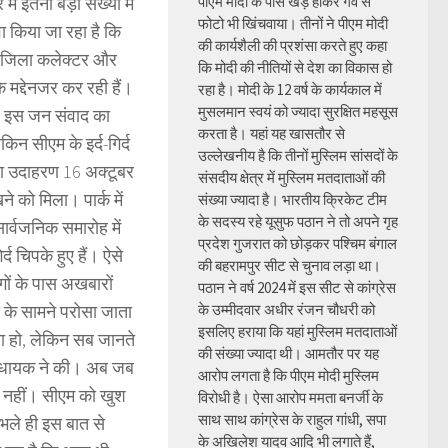
ं इतनी बड़ी संख्या में
पीएम मोदी के पास खड़े होकर गर्व से
फोटो भी खिंचवाया। तीनों ने पीएम मोदी
वा किया जा रहा है कि
की कार्यशैली की प्रशंसा करते हुए कहा
ें जिला कलेक्टर और
कि मोदी की नीतियों से देश का विकास हो
 मद्देनजर कर रही हैं।
रहा है। मोदी के 12 वर्ष के कार्यकाल में
मुसलमान स्वयं को ज्यादा सुरक्षित महसूस
। इस जन संवाद का
करता है। यहां यह खासतौर से
िन सीएम के इर्द-गिर्द
उल्लेखनीय है कि तीनों मुस्लिम सांसदों के
़ा उदाहरण 16 अक्टूबर
संसदीय क्षेत्र में मुस्लिम मतदाताओं की
ने को मिला। पार्क में
संख्या ज्यादा है। भारतीय क्रिकेट टीम
के सदस्य रहे यूसुफ पठान ने तो अपने गृह
र्वजनिक समारोह में
प्रदेश गुजरात को छोड़कर पश्चिम बंगाल
द चिपके हुए हैं। ऐसे
की बहरामपुर सीट से चुनाव लड़ा था।
ोगों के पास अखबारों
पठान ने वर्ष 2024 में इस सीट से कांग्रेस
ा के सामने परोसा जाता
के उम्मीदवार अधीर रंजन चौधरी को
इसलिए हराया कि यहां मुस्लिम मतदाताओं
िया हो, लेकिन सब जानते
की संख्या ज्यादा थी। आमतौर पर यह
य विधायक ने की। अब जब
आरोप लगता है कि पीएम मोदी मुस्लिम
ी नहीं। सीएम को खुश
विरोधी है। ऐसा आरोप ममता बनर्जी के
साथ साथ कांग्रेस के राहुल गांधी, सपा
भले ही इस बात से
के अखिलेश यादव आदि भी लगाते हैं,