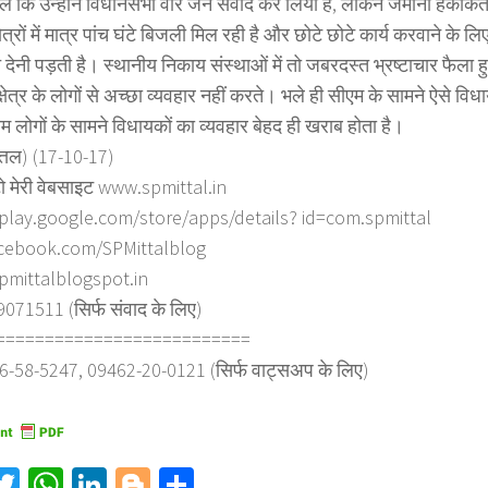
हों लें कि उन्होंने विधानसभा वार जन संवाद कर लिया है, लेकिन जमीनी हकी
्षेत्रों में मात्र पांच घंटे बिजली मिल रही है और छोटे छोटे कार्य करवाने के ल
त देनी पड़ती है। स्थानीय निकाय संस्थाओं में तो जबरदस्त भ्रष्टाचार फैला
्षेत्र के लोगों से अच्छा व्यवहार नहीं करते। भले ही सीएम के सामने ऐसे विध
 लोगों के सामने विधायकों का व्यवहार बेहद ही खराब होता है।
त्तल) (17-10-17)
ो मेरी वेबसाइट www.spmittal.in
/play.google.com/store/apps/details? id=com.spmittal
cebook.com/SPMittalblog
spmittalblogspot.in
71511 (सिर्फ संवाद के लिए)
==========================
6-58-5247, 09462-20-0121 (सिर्फ वाट्सअप के लिए)
acebook
Twitter
WhatsApp
LinkedIn
Blogger
Share