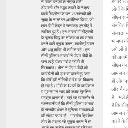
हजार से ल
ने ममता बनर्जी के नेतृत्व वाली
टीएमसी और उद्धव ठाकरे के नेतृत्व
लोगों के 
वाली शिवसेना के उन 26 सांसदों को
सीएम राज
सुबह के नाश्ते पर आमंत्रित किया, जो
संबंधित 
हाल ही में केंद्र में सत्तारूढ़ एनडीए में
शामिल हुए हैं। इन सांसदों में टीएमसी
संभवतः य
के चुनाव चिह्न पर लोकसभा का सांसद
भाजपा को
बनने वाले यूसुफ पठान, खलीलुर्रहमान
लगे लोगो
और अबु ताहिर भी शामिल रहे। इन
तीनों मुस्लिम सांसदों ने पीएम मोदी के
को अजमेर 
पास खड़े होकर गर्व से फोटो भी
सीएम का 
खिंचवाया। तीनों ने पीएम मोदी की
आमजन की उ
कार्यशैली की प्रशंसा करते हुए कहा
कि मोदी की नीतियों से देश का विकास
ही लोग प्
हो रहा है। मोदी के 12 वर्ष के कार्यकाल
और चैनलो
में मुसलमान स्वयं को ज्यादा सुरक्षित
है। भले ह
महसूस करता है। यहां यह खासतौर से
उल्लेखनीय है कि तीनों मुस्लिम सांसदों
हैं कि स
के संसदीय क्षेत्र में मुस्लिम मतदाताओं
आमजन के 
की संख्या ज्यादा है। भारतीय क्रिकेट
करने के 
टीम के सदस्य रहे यूसुफ पठान ने तो
अपने गृह प्रदेश गुजरात को छोड़कर