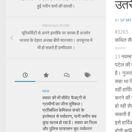
उतर
हुई नवीन शर्मा की वापसी।
BY
SP MIT
PREVIOUS STORY
#3265
यूनिवर्सिटी से अपने इस्तीफे पर कायम हैं अजमेर
कथित सैक्
भाजपा के देहात अध्यक्ष बीपी सारस्वत। उपचुनाव में
भी हो सकते हैं उम्मीदवार।
====
13 नवम्बर
पटेल की 
है। गुजरा
कहा था क
वहीं हार
NEW
करने की 
ब्यावर की भी सीमेंट फैक्ट्री से
ग्रामीणों का जीना मुश्किल।
हो रही सै
प्रतिबंधित केमिकल कचरे के
सकती है।
इस्तेमाल से पर्यावरण, पानी जमीन सब
इसे हार्द
कुछ खराब हो रहा है। ब्यावर का जिला
और पुलिस प्रशासन चुप: पर्यावरण
होनी चाह