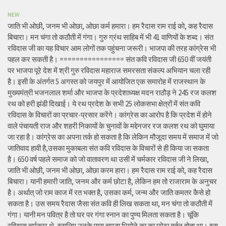
NEW
जाति भी ओछी, जनम भी ओछा, ओछा कर्म हमारा। हम रैदास राम राई को, कह रैदास
बिचारा। मन चंगा तो कठौती में गंगा। गुरु ग्रंथ साहिब में भी 41 वाणियों के शब्द। संत
रविदास जी का यह विचार आम लोगों तक पहुंचना जरूरी। भाजपा की तरह कांग्रेस भी
पहल कर सकती है। ================ संत कवि रविदास जी 650 वीं जयंती
पर भाजपा पूरे देश में श्री गुरु रविदास महाराज समरसता संकल्प अभियान चला रही
है। इसी के अंतर्गत 5 अगस्त को जयपुर में आयोजित एक समारोह में राजस्थान के
मुख्यमंत्री भजनलाल शर्मा और भाजपा के प्रदेशाध्यक्ष मदन राठौड़ ने 245 रज कलश
रथ को हरी झंडी दिखाई। ये रथ प्रदेश के सभी 25 लोकसभा क्षेत्रों में संत कवि
रविदास के विचारों का प्रचार-प्रसार करेंगे। कांग्रेस का आरोप है कि प्रदेश में होने
वाले पंचायती राज और शहरी निकायों के चुनावों के मद्देनजर रज कलश रथ को घुमाया
जा रहा है। कांग्रेस का अपना तर्क हो सकता है कि लेकिन मौजूदा समय में समाज में जो
जातिवाद हावी है,उसका मुकाबला संत कवि रविदास के विचारों से ही किया जा सकता
है। 650 वर्ष पहले समाज को जो वातावरण था उसी में चर्मकार रविदास जी ने लिखा,
जाति भी ओछी, जनम भी ओछा, ओछा करम हारा। हम रैदास राम राई को, कह रैदास
बिचारा। यानी हमारी जाति, जनम और कर्म छोटा है, लेकिन हम तो राजाराम के अनुचर
है। अर्थात् जो राम काज में रत भक्त है, उसका कर्म, जन्म और जाति कमतर कैसे हो
सकता है। उस समय रैदास जैसा संत कवि ही लिख सकता था, मन चंगा तो कठौती में
गंगा। यानी मन पवित्र है तो घर पर गंगा स्नान का पुण्य मिलता सकता है। चूंकि
रविदास चर्मकार थे, इसलिए उनके पास चमड़ा भिगोने का का छोटा बर्तन होता था। इस