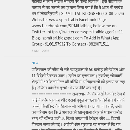
गहलोत ने स्वयं सोशल मीडिया पर पोस्ट किया है। इस वीडियो के
माध्यम से यह जताने का प्रयास किया गया है कि वे आज भी प्रदेश
भर में लोकप्रिय हैं। S.P.MITTAL BLOGGER ( 03-08-2026)
Website- www.spmittal.in Facebook Page-
www.facebook.com/SPMittalblog Follow me on
Twitter- https://twitter.com/spmittalblogger?s=11
Blog- spmittal.blogspot.com To Add in WhatsApp
Group- 9166157932 To Contact- 9829071511
3 AUG, 2026
NEW
पाकिस्तान की सीमा से सटे खाजूवाला से 50 करोड़ की हेरोइन और
11 विदेशी पिस्टल जब्त। ड्रोन का इस्तेमाल। इसलिए सीमावर्ती
क्षेत्रों में 50 किलोमीटर की परिधि में अतिक्रमणों को हटाया जा रहा
है। लेकिन कांग्रेस इसमें भी राजनीति कर रही है।
================= राजस्थान के सीमावर्ती बीकानेर रेंज में
आईजी ओम प्रकाश और एसपी मृदुल कच्छावा के निर्देशन में नार्को
आर्म्स, सिडीकेट के खिलाफ जो अभियान चलाया जा रहा है, उसी
का परिणाम रहा कि 2 अगस्त को खाजूवाला क्षेत्र से पचास करोड़
रुपए की कीमत वाली 10 किलो अफगानी हेरोइन और 11 विदेशी
पिस्टल जब्त की गई। आईजी ओम प्रकाश का मानना है कि यह