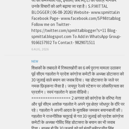
जी की कर्मस्थली रहा, इसलिए अब मिट्टी को पवित्र मानकर
उनके विचारों को आगे बढ़ाया जा रहा है। S.P.MITTAL
BLOGGER ( 06-08-2026) Website- www.spmittal.in
Facebook Page- www.facebook.com/SPMittalblog
Follow me on Twitter-
https://twitter.com/spmittalblogger?s=11 Blog-
spmittal.blogspot.com To Add in WhatsApp Group-
9166157932 To Contact- 9829071511
6 AUG, 2026
NEW
शिक्षकों के तबादले में रिश्वतखोरी का 6 वर्ष पुराना मामला उठाकर
पूर्व सीएम गहलोत ने प्रदेश कांग्रेस कमेटी के अध्यक्ष डोटासरा को
30 जुलाई वाले बयान का जवाब दिया। यह डोटासरा के जले पर
नमक छिड़कना जैसा है। जयपुर रेलवे स्टेशन पर लोकप्रियता का
प्रदर्शन। स्वयं गहलोत ने डाला वीडियो।
================= 2 अगस्त को कांग्रेस के वरिष्ठ नेता
और पूर्व सीएम अशोक गहलोत ने अपने गृह क्षेत्र जोधपुर के दौरे पर
रहे। गहलोत ने अपनी आदत के मुताबिक जमकर बयानबाजी की।
गहलोत ने राजनीतिक चतुराई से गत 30 जुलाई को प्रदेश कांग्रेस
कमेटी के अध्यक्ष गोविंद सिंह डोटासरा के बयान का भी जवाब
दिया। मालूम हो कि 30 जुलाई को पूर्व मंत्री महेंद्रजीत सिंह