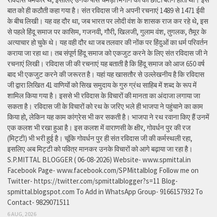
बात को ही कठौती कहा गया है। संत रविदास जी ने अपनी रचनाएं 1489 से 1471 ईवी
के बीच लिखी। यह वह दौर था, जब भारत पर लोदी वंश के शासक राज कर रहे थे, इस
से पहले हिंदू समाज पर कासिम, गजनवी, गौरी, खिलजी, गुलाम वंश, तुगलक, तैमूर के
अत्याचार हो चुके थे। यह वही दौर था जब तलवार की नोंक पर हिंदुओं का धर्म परिवर्तन
कराया जा रहा था। तब संपूर्ण हिंदू समाज को एकजुट करने के लिए संत रविदास जी ने
रचनाएं लिखी। रविदास जी की रचनाएं यह बताती है कि हिंदू समाज को आज 650 वर्ष
बाद भी एकजुट करने की जरूरत है। यहां यह खासतौर से उल्लेखनीय है कि रविदास
जी द्वारा लिखित 41 वाणियोंं को सिख समुदाय के गुरु ग्रंथ साहिब में शब्द के रूप में
शामिल किया गया है। इससे भी रविदास के विचारों की मानता का अंदाजा लगाया जा
सकता है। रविदास जी के विचारों को रथ के जरिए भले ही भाजपा ने पहुंचाने का काम
किया हो, लेकिन यह काम कांग्रेस भी कर सकती है। भाजपा ने रथ रवाना किए हैं उनमें
एक कलश भी रखा हुआ है। इस कलश में वाराणसी के क्षीर, गोवर्धन पुर की रज
(मिट्टी) भी भरी हुई है। चूंकि गोवर्धन पुर ही संत रविदास जी की कर्मस्थली रहा,
इसलिए अब मिट्टी को पवित्र मानकर उनके विचारों को आगे बढ़ाया जा रहा है।
S.P.MITTAL BLOGGER ( 06-08-2026) Website- www.spmittal.in
Facebook Page- www.facebook.com/SPMittalblog Follow me on
Twitter- https://twitter.com/spmittalblogger?s=11 Blog-
spmittal.blogspot.com To Add in WhatsApp Group- 9166157932 To
Contact- 9829071511
6 AUG, 2026