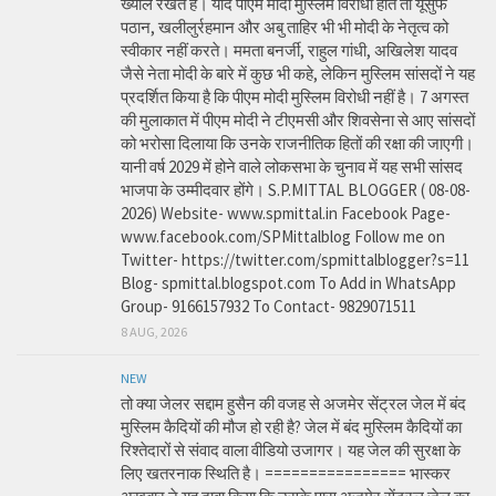
ख्याल रखते हैं। यदि पीएम मोदी मुस्लिम विरोधी होते तो यूसुफ
पठान, खलीलुर्रहमान और अबु ताहिर भी भी मोदी के नेतृत्व को
स्वीकार नहीं करते। ममता बनर्जी, राहुल गांधी, अखिलेश यादव
जैसे नेता मोदी के बारे में कुछ भी कहे, लेकिन मुस्लिम सांसदों ने यह
प्रदर्शित किया है कि पीएम मोदी मुस्लिम विरोधी नहीं है। 7 अगस्त
की मुलाकात में पीएम मोदी ने टीएमसी और शिवसेना से आए सांसदों
को भरोसा दिलाया कि उनके राजनीतिक हितों की रक्षा की जाएगी।
यानी वर्ष 2029 में होने वाले लोकसभा के चुनाव में यह सभी सांसद
भाजपा के उम्मीदवार होंगे। S.P.MITTAL BLOGGER ( 08-08-
2026) Website- www.spmittal.in Facebook Page-
www.facebook.com/SPMittalblog Follow me on
Twitter- https://twitter.com/spmittalblogger?s=11
Blog- spmittal.blogspot.com To Add in WhatsApp
Group- 9166157932 To Contact- 9829071511
8 AUG, 2026
NEW
तो क्या जेलर सद्दाम हुसैन की वजह से अजमेर सेंट्रल जेल में बंद
मुस्लिम कैदियों की मौज हो रही है? जेल में बंद मुस्लिम कैदियों का
रिश्तेदारों से संवाद वाला वीडियो उजागर। यह जेल की सुरक्षा के
लिए खतरनाक स्थिति है। ================ भास्कर