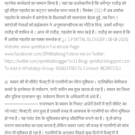
प्रत्येक कार्यकर्ता का सम्मान किया है। यहां यह उल्लेखनीय है कि धर्मेन्द्र राठौड़ को
पूर्व सीएम गहलोत का कट्टर समर्थक माना जाता है। सितंबर 2022 में अब अशोक
गहलोत के समर्थन में कांग्रेस के विधायकों की समानांतर बैठक हुई, तब जिन 3
कांग्रेसी नेताओं को हाईकमान ने अनुशासनहीनता का नोटिस दिया, उसमें धर्मेन्द्र
राठौड़ भी शामिल थे। आज भी राठौड़, गहलोत के साथ खड़े हैं। राठौड़ का कहना है कि
मैं अशोक गहलोत का पक्का समर्थक हंू। S.P.MITTAL BLOGGER ( 08-08-2026)
Website- www.spmittal.in Facebook Page-
www.facebook.com/SPMittalblog Follow me on Twitter-
https://twitter.com/spmittalblogger?s=11 Blog- spmittal.blogspot.com
To Add in WhatsApp Group- 9166157932 To Contact- 9829071511
ब्यावर की भी सीमेंट फैक्ट्री से ग्रामीणों का जीना मुश्किल। प्रतिबंधित केमिकल
कचरे के इस्तेमाल से पर्यावरण, पानी जमीन सब कुछ खराब हो रहा है। ब्यावर का जिला
और पुलिस प्रशासन चुप: पर्यावरण विभाग के अधिकारी तो अंधे हैं।
================ राजस्थान के ब्यावर के निकट अंधेरी देवरी में श्री सीमेंट का
जो प्लांट (फैक्ट्री) लगा हुआ है उसकी वजह से आसपास के ग्रामीणों का जीना मुश्किल
हो गया है। यह प्लांट देश के सुविख्यात बांगड़ औद्योगिक घराने का है। यूं तो बांगड़
घराना समाजसेवा का दावा करता है,लेकिन ब्यावर प्लांट की वजह से ग्रामीणों को सांस
लेना भी मुश्किल हो रहा है। ग्रामीणों के अनुसार पिछले कुछ दिनों में फैक्ट्री में