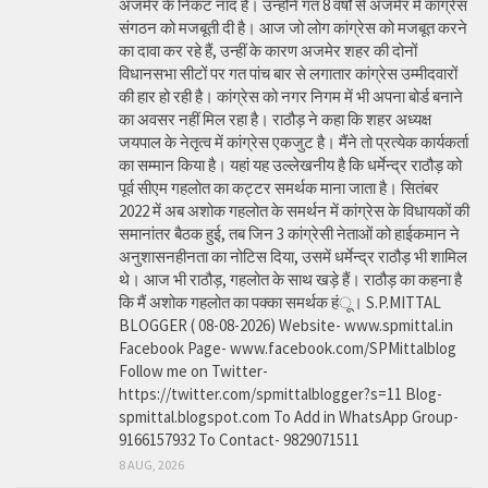
अजमेर के निकट नांद है। उन्होंने गत 8 वर्षों से अजमेर में कांग्रेस
संगठन को मजबूती दी है। आज जो लोग कांग्रेस को मजबूत करने
का दावा कर रहे हैं, उन्हीं के कारण अजमेर शहर की दोनों
विधानसभा सीटों पर गत पांच बार से लगातार कांग्रेस उम्मीदवारों
की हार हो रही है। कांग्रेस को नगर निगम में भी अपना बोर्ड बनाने
का अवसर नहीं मिल रहा है। राठौड़ ने कहा कि शहर अध्यक्ष
जयपाल के नेतृत्व में कांग्रेस एकजुट है। मैंने तो प्रत्येक कार्यकर्ता
का सम्मान किया है। यहां यह उल्लेखनीय है कि धर्मेन्द्र राठौड़ को
पूर्व सीएम गहलोत का कट्टर समर्थक माना जाता है। सितंबर
2022 में अब अशोक गहलोत के समर्थन में कांग्रेस के विधायकों की
समानांतर बैठक हुई, तब जिन 3 कांग्रेसी नेताओं को हाईकमान ने
अनुशासनहीनता का नोटिस दिया, उसमें धर्मेन्द्र राठौड़ भी शामिल
थे। आज भी राठौड़, गहलोत के साथ खड़े हैं। राठौड़ का कहना है
कि मैं अशोक गहलोत का पक्का समर्थक हंू। S.P.MITTAL
BLOGGER ( 08-08-2026) Website- www.spmittal.in
Facebook Page- www.facebook.com/SPMittalblog
Follow me on Twitter-
https://twitter.com/spmittalblogger?s=11 Blog-
spmittal.blogspot.com To Add in WhatsApp Group-
9166157932 To Contact- 9829071511
8 AUG, 2026