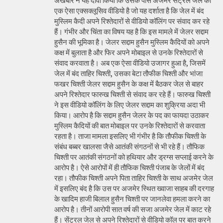
अखबार ने यह दावा किया कि उसके पास अजमेर सेंट्रल जेल का
एक ऐसा एक्सक्लूसिव वीडियो है जो यह दर्शाता है कि जेल में बंद
मुस्लिम कैदी अपने रिश्तेदारों से वीडियो कॉलिंग पर संवाद कर रहे
हैं। गंभीर और चिंता का विषय यह है कि इस मामले में जेलर सद्दाम
हुसैन की भूमिका है। जेलर सद्दाम हुसैन मुस्लिम कैदियों को अपने
कक्ष में बुलाता है और फिर अपने मोबाइल से उनके रिश्तेदारों से
संवाद करवाता है। अब एक ऐसा वीडियो उजागर हुआ है, जिसमें
जेल में बंद ताहिर चिश्ती, उसका बेटा तौफीक चिश्ती और भांजा
फखर चिश्ती जेलर सद्दाम हुसैन के कक्ष में बैठकर जेल से बाहर
अपने रिश्तेदार फारुख चिश्ती से संवाद कर रहे हैं। फारुख चिश्ती
ने इस वीडियो कॉलिंग के लिए जेलर सद्दाम का शुक्रिया अदा भी
किया। आरोप है कि सद्दाम हुसैन जेलर के पद का फायदा उठाकर
मुस्लिम कैदियों की बात मोबाइल पर उनके रिश्तेदारों से करवाता
रहता है। ताजा मामला इसलिए भी गंभीर है कि तौफीक चिश्ती के
संबंध बब्बर खालसा जैसे आतंकी संगठनों से भी रहे हैं। तौफिक
चिश्ती पर आतंकी संगठनों को हथियार और ड्रग्स सप्लाई करने के
आरोप है। ऐसे आरोपों में ही तौफिक चिश्ती पंजाब के जेलों में बंद
रहा। तौफीक चिश्ती अपने पिता ताहिर चिश्ती के साथ अजमेर जेल
में इसलिए बंद है कि उस पर अजमेर स्थित ख्वाजा साहब की दरगाह
के खादिम हाजी बिलाल हुसैन चिश्ती पर जानलेवा हमला करने का
आरोप है। तीनों आरोपी सात वर्ष की सजा अजमेर जेल में काट रहे
हैं। सेंट्रल जेल से अपने रिश्तेदारों से वीडियो कॉल पर बात करने