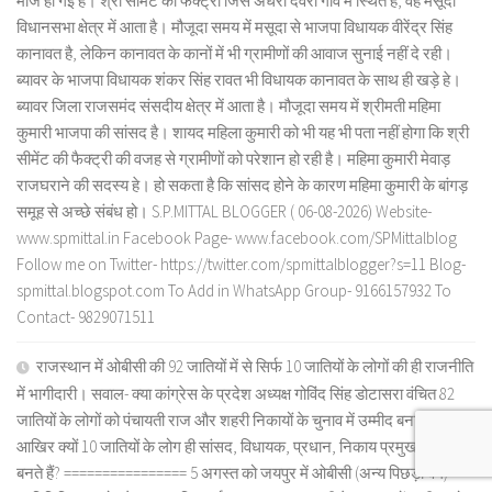
मौज हो गई है। श्री सीमेंट की फैक्ट्री जिस अंधेरी देवरी गांव में स्थित है, वह मसूदा
विधानसभा क्षेत्र में आता है। मौजूदा समय में मसूदा से भाजपा विधायक वीरेंद्र सिंह
कानावत है, लेकिन कानावत के कानों में भी ग्रामीणों की आवाज सुनाई नहीं दे रही।
ब्यावर के भाजपा विधायक शंकर सिंह रावत भी विधायक कानावत के साथ ही खड़े हे।
ब्यावर जिला राजसमंद संसदीय क्षेत्र में आता है। मौजूदा समय में श्रीमती महिमा
कुमारी भाजपा की सांसद है। शायद महिला कुमारी को भी यह भी पता नहीं होगा कि श्री
सीमेंट की फैक्ट्री की वजह से ग्रामीणों को परेशान हो रही है। महिमा कुमारी मेवाड़
राजघराने की सदस्य हे। हो सकता है कि सांसद होने के कारण महिमा कुमारी के बांगड़
समूह से अच्छे संबंध हो। S.P.MITTAL BLOGGER ( 06-08-2026) Website-
www.spmittal.in Facebook Page- www.facebook.com/SPMittalblog
Follow me on Twitter- https://twitter.com/spmittalblogger?s=11 Blog-
spmittal.blogspot.com To Add in WhatsApp Group- 9166157932 To
Contact- 9829071511
राजस्थान में ओबीसी की 92 जातियों में से सिर्फ 10 जातियों के लोगों की ही राजनीति
में भागीदारी। सवाल- क्या कांग्रेस के प्रदेश अध्यक्ष गोविंद सिंह डोटासरा वंचित 82
जातियों के लोगों को पंचायती राज और शहरी निकायों के चुनाव में उम्मीद बनाएंगे?
आखिर क्यों 10 जातियों के लोग ही सांसद, विधायक, प्रधान, निकाय प्रमुख आदि
बनते हैं? ================ 5 अगस्त को जयपुर में ओबीसी (अन्य पिछड़ा वर्ग)