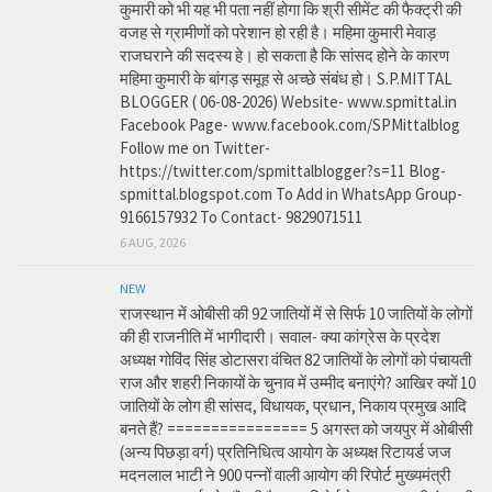
कुमारी को भी यह भी पता नहीं होगा कि श्री सीमेंट की फैक्ट्री की
वजह से ग्रामीणों को परेशान हो रही है। महिमा कुमारी मेवाड़
राजघराने की सदस्य हे। हो सकता है कि सांसद होने के कारण
महिमा कुमारी के बांगड़ समूह से अच्छे संबंध हो। S.P.MITTAL
BLOGGER ( 06-08-2026) Website- www.spmittal.in
Facebook Page- www.facebook.com/SPMittalblog
Follow me on Twitter-
https://twitter.com/spmittalblogger?s=11 Blog-
spmittal.blogspot.com To Add in WhatsApp Group-
9166157932 To Contact- 9829071511
6 AUG, 2026
NEW
राजस्थान में ओबीसी की 92 जातियों में से सिर्फ 10 जातियों के लोगों
की ही राजनीति में भागीदारी। सवाल- क्या कांग्रेस के प्रदेश
अध्यक्ष गोविंद सिंह डोटासरा वंचित 82 जातियों के लोगों को पंचायती
राज और शहरी निकायों के चुनाव में उम्मीद बनाएंगे? आखिर क्यों 10
जातियों के लोग ही सांसद, विधायक, प्रधान, निकाय प्रमुख आदि
बनते हैं? ================ 5 अगस्त को जयपुर में ओबीसी
(अन्य पिछड़ा वर्ग) प्रतिनिधित्व आयोग के अध्यक्ष रिटायर्ड जज
मदनलाल भाटी ने 900 पन्नों वाली आयोग की रिपोर्ट मुख्यमंत्री