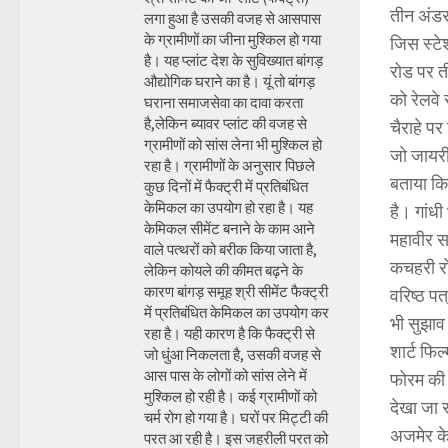
तीन अंडर
लगा हुआ है उसकी वजह से आसपास
के ग्रामीणों का जीना मुश्किल हो गया
जिस स्टे
है। यह प्लांट देश के सुविख्यात बांगड़
रोड पर त
औद्योगिक घराने का है। यूं तो बांगड़
को रेलवे
घराना समाजसेवा का दावा करता
है,लेकिन ब्यावर प्लांट की वजह से
चैराहे प
ग्रामीणों को सांस लेना भी मुश्किल हो
जो जायरीन
रहा है। ग्रामीणों के अनुसार पिछले
बताया कि
कुछ दिनों में फैक्ट्री में प्रतिबंधित
केमिकल का उपयोग हो रहा है। यह
है। गांध
केमिकल सीमेंट बनाने के काम आने
महावीर स
वाले पत्थरों को बरीक किया जाता है,
कचहरी रो
लेकिन कोयले की कीमत बढ़ने के
कारण बांगड़ समूह श्री सीमेंट फैक्ट्री
वरिष्ठ प
में प्रतिबंधित केमिकल का उपयोग कर
भी सुझाव
रहा है। यही कारण है कि फैक्ट्री से
शार्ट फिल
जो धुंआ निकलता है, उसकी वजह से
आस पास के लोगों को सांस लेने में
फोरम की 
मुश्किल हो रही है। कई ग्रामीणों को
देखा जा 
चर्म रोग हो गया है। घरों पर मिट्टी की
अजमेर के
परत आ रही है। इस जहरीली परत को