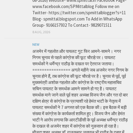
08-2026) Website- www.spmittal.in Facebook Page-
www.facebook.com/SPMittalblog Follow me on
Twitter- https://twitter.com/spmittalblogger?s=11
Blog- spmittal.blogspot.com To Add in WhatsApp
Group- 9166157932 To Contact- 9829071511
8 AUG, 2026
NEW
अजमेर में गहलोत और पायलट गुट फिर आमने-सामने। नगर
निगम चुनाव से पहले कांग्रेस की फूट चौराहे पर। पायलट
समर्थकों ने धर्मेन्द्र राठौड़ के दखल पर ऐतराज जताया।
================ अगले महीने जब अजमेर नगर निगम के
चुनाव होने हैं, तब कांग्रेस की फूट चौराहे पर है। चुनाव से पूर्व, पूर्व
मुख्यमंत्री अशोक गहलोत और कांग्रेस के राष्ट्रीय महासचिव
सचिन पायलट के समर्थक आमने सामने हो गए है। पायलट
समर्थक माने जाने वाले पूर्व शहर अध्यक्ष विजय जैन और गत दो बार
दक्षिण क्षेत्र से कांग्रेस के प्रत्याशी रहे हेमंत भाटी के नेतृत्व में
पायलट समर्थकों ने 7 अगस्त को एक बैठक की। इस बैठक में बड़ी
संख्या में कांग्रेस के कार्यकर्ता शामिल हुए। विजय जैन और हेमंत
भाटी ने आरोप लगाया कि आरटीडीसी के पूर्व अध्यक्ष धर्मेन्द्र राठौड़
के दखल से अजमेर शहर में कांग्रेस को नुकसान हो रहा है।
मौजूदा शहर अध्यक्ष डॉ. राजकुमार जयपाल भी राठौड़ के दबाव में