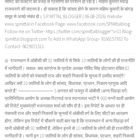
सीमेंट की फैक्ट्री की वजह से ग्रामीणों को परेशान हो रही है। महिमा कुमारी मेवाड़
राजघराने की सदस्य हे। हो सकता है कि सांसद होने के कारण महिमा कुमारी के बांगड़
समूह से अच्छे संबंध हो। S.P.MITTAL BLOGGER ( 06-08-2026) Website-
www.spmittal.in Facebook Page- www.facebook.com/SPMittalblog
Follow me on Twitter- https://twitter.com/spmittalblogger?s=11 Blog-
spmittal.blogspot.com To Add in WhatsApp Group- 9166157932 To
Contact- 9829071511
राजस्थान में ओबीसी की 92 जातियों में से सिर्फ 10 जातियों के लोगों की ही राजनीति
में भागीदारी। सवाल- क्या कांग्रेस के प्रदेश अध्यक्ष गोविंद सिंह डोटासरा वंचित 82
जातियों के लोगों को पंचायती राज और शहरी निकायों के चुनाव में उम्मीद बनाएंगे?
आखिर क्यों 10 जातियों के लोग ही सांसद, विधायक, प्रधान, निकाय प्रमुख आदि
बनते हैं? ================ 5 अगस्त को जयपुर में ओबीसी (अन्य पिछड़ा वर्ग)
प्रतिनिधित्व आयोग के अध्यक्ष रिटायर्ड जज मदनलाल भाटी ने 900 पन्नों वाली आयोग
की रिपोर्ट मुख्यमंत्री भजनलाल शर्मा को सौंप दी है। इस रिपोर्ट के आधार पर ही
पंचायती राज और शहरी निकायों के चुनावों में ओबीसी वर्ग के लिए सीटों का आरक्षण
होगा, लेकिन इस रिपोर्ट में चौकाने वाली बात यह है कि राजस्थान में अन्य पिछड़ा वर्ग
यानी ओबीसी की 92 जातियों हैं, लेकिन इनमें से 10 जातियों के लोगों की ही राजनीति में
भागीदारी है। यानी इन 10 जातियों के लोग ही सांसद, विधायक, प्रधान, शहरी निकायों