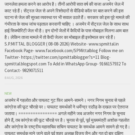
जानलेवा हमला करने का आरोप है। तीनों आरोपी सात वर्ष की सजा अजमेर जेल में
काट रहे हैं। सेंट्रल जेल से अपने रिश्तेदारों से वीडियो कॉल पर बात करने की इस
घटना से जेल की सुरक्षा व्यवस्था पर भी सवाल उठते हैं। सरकार को इस पूरे मामले की
गंभीरता के साथ जांच पड़ताल करवानी चाहिए । अजमेर में सेंट्रल जेल के साथ साथ
हाई सिक्योरिटी जेल भी है। इन दोनों जेलों में कैदियों के पास मोबाइल मिलना आम बात
है। लेकिन ताजा मामले में तो कैदी जेलर का मोबाइल ही इस्तेमाल कर रहे हैं।
S.P.MITTAL BLOGGER ( 08-08-2026) Website- www.spmittal.in
Facebook Page- www.facebook.com/SPMittalblog Follow me on
Twitter- https://twitter.com/spmittalblogger?s=11 Blog-
spmittal.blogspot.com To Add in WhatsApp Group- 9166157932 To
Contact- 9829071511
8 AUG, 2026
NEW
अजमेर में गहलोत और पायलट गुट फिर आमने-सामने। नगर निगम चुनाव से पहले
कांग्रेस की फूट चौराहे पर। पायलट समर्थकों ने धर्मेन्द्र राठौड़ के दखल पर ऐतराज
जताया। ================ अगले महीने जब अजमेर नगर निगम के चुनाव
होने हैं, तब कांग्रेस की फूट चौराहे पर है। चुनाव से पूर्व, पूर्व मुख्यमंत्री अशोक गहलोत
और कांग्रेस के राष्ट्रीय महासचिव सचिन पायलट के समर्थक आमने सामने हो गए है।
पायलट समर्थक माने जाने वाले पूर्व शहर अध्यक्ष विजय जैन और गत दो बार दक्षिण