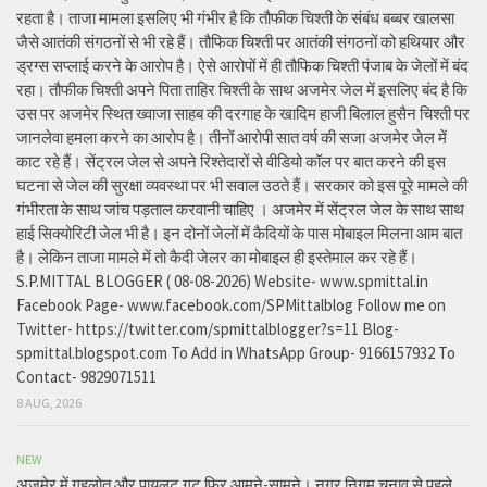
रहता है। ताजा मामला इसलिए भी गंभीर है कि तौफीक चिश्ती के संबंध बब्बर खालसा
जैसे आतंकी संगठनों से भी रहे हैं। तौफिक चिश्ती पर आतंकी संगठनों को हथियार और
ड्रग्स सप्लाई करने के आरोप है। ऐसे आरोपों में ही तौफिक चिश्ती पंजाब के जेलों में बंद
रहा। तौफीक चिश्ती अपने पिता ताहिर चिश्ती के साथ अजमेर जेल में इसलिए बंद है कि
उस पर अजमेर स्थित ख्वाजा साहब की दरगाह के खादिम हाजी बिलाल हुसैन चिश्ती पर
जानलेवा हमला करने का आरोप है। तीनों आरोपी सात वर्ष की सजा अजमेर जेल में
काट रहे हैं। सेंट्रल जेल से अपने रिश्तेदारों से वीडियो कॉल पर बात करने की इस
घटना से जेल की सुरक्षा व्यवस्था पर भी सवाल उठते हैं। सरकार को इस पूरे मामले की
गंभीरता के साथ जांच पड़ताल करवानी चाहिए । अजमेर में सेंट्रल जेल के साथ साथ
हाई सिक्योरिटी जेल भी है। इन दोनों जेलों में कैदियों के पास मोबाइल मिलना आम बात
है। लेकिन ताजा मामले में तो कैदी जेलर का मोबाइल ही इस्तेमाल कर रहे हैं।
S.P.MITTAL BLOGGER ( 08-08-2026) Website- www.spmittal.in
Facebook Page- www.facebook.com/SPMittalblog Follow me on
Twitter- https://twitter.com/spmittalblogger?s=11 Blog-
spmittal.blogspot.com To Add in WhatsApp Group- 9166157932 To
Contact- 9829071511
8 AUG, 2026
NEW
अजमेर में गहलोत और पायलट गुट फिर आमने-सामने। नगर निगम चुनाव से पहले