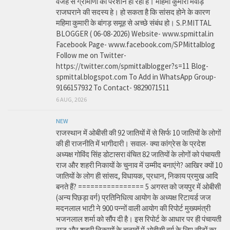
वजह से ग्रामीणों को परेशान हो रही है। महिमा कुमारी मेवाड़
राजघराने की सदस्य हे। हो सकता है कि सांसद होने के कारण
महिमा कुमारी के बांगड़ समूह से अच्छे संबंध हो। S.P.MITTAL
BLOGGER ( 06-08-2026) Website- www.spmittal.in
Facebook Page- www.facebook.com/SPMittalblog
Follow me on Twitter-
https://twitter.com/spmittalblogger?s=11 Blog-
spmittal.blogspot.com To Add in WhatsApp Group-
9166157932 To Contact- 9829071511
6 AUG, 2026
NEW
राजस्थान में ओबीसी की 92 जातियों में से सिर्फ 10 जातियों के लोगों
की ही राजनीति में भागीदारी। सवाल- क्या कांग्रेस के प्रदेश
अध्यक्ष गोविंद सिंह डोटासरा वंचित 82 जातियों के लोगों को पंचायती
राज और शहरी निकायों के चुनाव में उम्मीद बनाएंगे? आखिर क्यों 10
जातियों के लोग ही सांसद, विधायक, प्रधान, निकाय प्रमुख आदि
बनते हैं? ================ 5 अगस्त को जयपुर में ओबीसी
(अन्य पिछड़ा वर्ग) प्रतिनिधित्व आयोग के अध्यक्ष रिटायर्ड जज
मदनलाल भाटी ने 900 पन्नों वाली आयोग की रिपोर्ट मुख्यमंत्री
भजनलाल शर्मा को सौंप दी है। इस रिपोर्ट के आधार पर ही पंचायती
राज और शहरी निकायों के चुनावों में ओबीसी वर्ग के लिए सीटों का