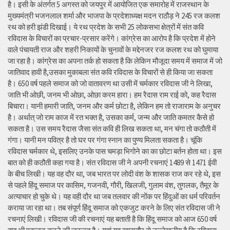
है। इसी के अंतर्गत 5 अगस्त को जयपुर में आयोजित एक समारोह में राजस्थान के
मुख्यमंत्री भजनलाल शर्मा और भाजपा के प्रदेशाध्यक्ष मदन राठौड़ ने 245 रज कलश
रथ को हरी झंडी दिखाई। ये रथ प्रदेश के सभी 25 लोकसभा क्षेत्रों में संत कवि
रविदास के विचारों का प्रचार-प्रसार करेंगे। कांग्रेस का आरोप है कि प्रदेश में होने
वाले पंचायती राज और शहरी निकायों के चुनावों के मद्देनजर रज कलश रथ को घुमाया
जा रहा है। कांग्रेस का अपना तर्क हो सकता है कि लेकिन मौजूदा समय में समाज में जो
जातिवाद हावी है,उसका मुकाबला संत कवि रविदास के विचारों से ही किया जा सकता
है। 650 वर्ष पहले समाज को जो वातावरण था उसी में चर्मकार रविदास जी ने लिखा,
जाति भी ओछी, जनम भी ओछा, ओछा करम हारा। हम रैदास राम राई को, कह रैदास
बिचारा। यानी हमारी जाति, जनम और कर्म छोटा है, लेकिन हम तो राजाराम के अनुचर
है। अर्थात् जो राम काज में रत भक्त है, उसका कर्म, जन्म और जाति कमतर कैसे हो
सकता है। उस समय रैदास जैसा संत कवि ही लिख सकता था, मन चंगा तो कठौती में
गंगा। यानी मन पवित्र है तो घर पर गंगा स्नान का पुण्य मिलता सकता है। चूंकि
रविदास चर्मकार थे, इसलिए उनके पास चमड़ा भिगोने का का छोटा बर्तन होता था। इस
बात को ही कठौती कहा गया है। संत रविदास जी ने अपनी रचनाएं 1489 से 1471 ईवी
के बीच लिखी। यह वह दौर था, जब भारत पर लोदी वंश के शासक राज कर रहे थे, इस
से पहले हिंदू समाज पर कासिम, गजनवी, गौरी, खिलजी, गुलाम वंश, तुगलक, तैमूर के
अत्याचार हो चुके थे। यह वही दौर था जब तलवार की नोंक पर हिंदुओं का धर्म परिवर्तन
कराया जा रहा था। तब संपूर्ण हिंदू समाज को एकजुट करने के लिए संत रविदास जी ने
रचनाएं लिखी। रविदास जी की रचनाएं यह बताती है कि हिंदू समाज को आज 650 वर्ष