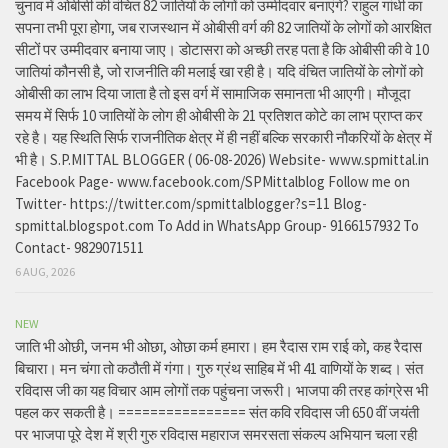
चुनाव में ओबीसी की वंचित 82 जातियों के लोगों को उम्मीदवार बनाएंगे? राहुल गांधी का
सपना तभी पूरा होगा, जब राजस्थान में ओबीसी वर्ग की 82 जातियों के लोगों को आरक्षित
सीटों पर उम्मीदवार बनाया जाए। डोटासरा को अच्छी तरह पता है कि ओबीसी की वे 10
जातियां कौनसी है, जो राजनीति की मलाई खा रही है। यदि वंचित जातियों के लोगों को
ओबीसी का लाभ दिया जाता है तो इस वर्ग में सामाजिक समानता भी आएगी। मौजूदा
समय में सिर्फ 10 जातियों के लोग ही ओबीसी के 21 प्रतिशत कोटे का लाभ प्राप्त कर
रहे है। यह स्थिति सिर्फ राजनीतिक क्षेत्र में ही नहीं बल्कि सरकारी नौकरियों के क्षेत्र में
भी है। S.P.MITTAL BLOGGER ( 06-08-2026) Website- www.spmittal.in
Facebook Page- www.facebook.com/SPMittalblog Follow me on
Twitter- https://twitter.com/spmittalblogger?s=11 Blog-
spmittal.blogspot.com To Add in WhatsApp Group- 9166157932 To
Contact- 9829071511
6 AUG, 2026
NEW
जाति भी ओछी, जनम भी ओछा, ओछा कर्म हमारा। हम रैदास राम राई को, कह रैदास
बिचारा। मन चंगा तो कठौती में गंगा। गुरु ग्रंथ साहिब में भी 41 वाणियों के शब्द। संत
रविदास जी का यह विचार आम लोगों तक पहुंचना जरूरी। भाजपा की तरह कांग्रेस भी
पहल कर सकती है। ================ संत कवि रविदास जी 650 वीं जयंती
पर भाजपा पूरे देश में श्री गुरु रविदास महाराज समरसता संकल्प अभियान चला रही