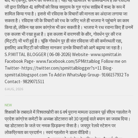
बाद भी एकजुट करने की जरूरत है। यहां यह खासतौर से उल्लेखनीय है कि रविदास
जी द्वारा लिखित 41 वाणियोंं को सिख समुदाय के गुरु ग्रंथ साहिब में शब्द के रूप में
शामिल किया गया है। इससे भी रविदास के विचारों की मानता का अंदाजा लगाया जा
सकता है। रविदास जी के विचारों को रथ के जरिए भले ही भाजपा ने पहुंचाने का काम
किया हो, लेकिन यह काम कांग्रेस भी कर सकती है। भाजपा ने रथ रवाना किए हैं उनमें
एक कलश भी रखा हुआ है। इस कलश में वाराणसी के क्षीर, गोवर्धन पुर की रज
(मिट्टी) भी भरी हुई है। चूंकि गोवर्धन पुर ही संत रविदास जी की कर्मस्थली रहा,
इसलिए अब मिट्टी को पवित्र मानकर उनके विचारों को आगे बढ़ाया जा रहा है।
S.P.MITTAL BLOGGER ( 06-08-2026) Website- www.spmittal.in
Facebook Page- www.facebook.com/SPMittalblog Follow me on
Twitter- https://twitter.com/spmittalblogger?s=11 Blog-
spmittal.blogspot.com To Add in WhatsApp Group- 9166157932 To
Contact- 9829071511
6 AUG, 2026
NEW
शिक्षकों के तबादले में रिश्वतखोरी का 6 वर्ष पुराना मामला उठाकर पूर्व सीएम गहलोत ने
प्रदेश कांग्रेस कमेटी के अध्यक्ष डोटासरा को 30 जुलाई वाले बयान का जवाब दिया।
यह डोटासरा के जले पर नमक छिड़कना जैसा है। जयपुर रेलवे स्टेशन पर
लोकप्रियता का प्रदर्शन। स्वयं गहलोत ने डाला वीडियो।