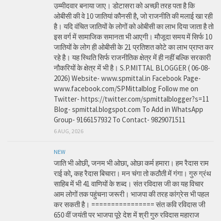
उम्मीदवार बनाया जाए। डोटासरा को अच्छी तरह पता है कि
ओबीसी की वे 10 जातियां कौनसी है, जो राजनीति की मलाई खा रही
है। यदि वंचित जातियों के लोगों को ओबीसी का लाभ दिया जाता है तो
इस वर्ग में सामाजिक समानता भी आएगी। मौजूदा समय में सिर्फ 10
जातियों के लोग ही ओबीसी के 21 प्रतिशत कोटे का लाभ प्राप्त कर
रहे है। यह स्थिति सिर्फ राजनीतिक क्षेत्र में ही नहीं बल्कि सरकारी
नौकरियों के क्षेत्र में भी है। S.P.MITTAL BLOGGER ( 06-08-
2026) Website- www.spmittal.in Facebook Page-
www.facebook.com/SPMittalblog Follow me on
Twitter- https://twitter.com/spmittalblogger?s=11
Blog- spmittal.blogspot.com To Add in WhatsApp
Group- 9166157932 To Contact- 9829071511
6 AUG, 2026
NEW
जाति भी ओछी, जनम भी ओछा, ओछा कर्म हमारा। हम रैदास राम
राई को, कह रैदास बिचारा। मन चंगा तो कठौती में गंगा। गुरु ग्रंथ
साहिब में भी 41 वाणियों के शब्द। संत रविदास जी का यह विचार
आम लोगों तक पहुंचना जरूरी। भाजपा की तरह कांग्रेस भी पहल
कर सकती है। ================ संत कवि रविदास जी
650 वीं जयंती पर भाजपा पूरे देश में श्री गुरु रविदास महाराज