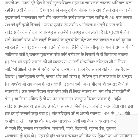
जयंती पर भाजपा पूरे देश में श्री गुरु रविदास महाराज समरसता संकल्प अभियान चला
रही है। इसी के अंतर्गत 5 अगस्त को जयपुर में आयोजित एक समारोह में राजस्थान के
मुख्यमंत्री भजनलाल शर्मा और भाजपा के प्रदेशाध्यक्ष मदन राठौड़ ने 245 रज कलश
रथ को हरी झंडी दिखाई। ये रथ प्रदेश के सभी 25 लोकसभा क्षेत्रों में संत कवि
रविदास के विचारों का प्रचार-प्रसार करेंगे। कांग्रेस का आरोप है कि प्रदेश में होने
वाले पंचायती राज और शहरी निकायों के चुनावों के मद्देनजर रज कलश रथ को घुमाया
जा रहा है। कांग्रेस का अपना तर्क हो सकता है कि लेकिन मौजूदा समय में समाज में जो
जातिवाद हावी है,उसका मुकाबला संत कवि रविदास के विचारों से ही किया जा सकता
है। 650 वर्ष पहले समाज को जो वातावरण था उसी में चर्मकार रविदास जी ने लिखा,
जाति भी ओछी, जनम भी ओछा, ओछा करम हारा। हम रैदास राम राई को, कह रैदास
बिचारा। यानी हमारी जाति, जनम और कर्म छोटा है, लेकिन हम तो राजाराम के अनुचर
है। अर्थात् जो राम काज में रत भक्त है, उसका कर्म, जन्म और जाति कमतर कैसे हो
सकता है। उस समय रैदास जैसा संत कवि ही लिख सकता था, मन चंगा तो कठौती में
गंगा। यानी मन पवित्र है तो घर पर गंगा स्नान का पुण्य मिलता सकता है। चूंकि
रविदास चर्मकार थे, इसलिए उनके पास चमड़ा भिगोने का का छोटा बर्तन होता था। इस
बात को ही कठौती कहा गया है। संत रविदास जी ने अपनी रचनाएं 1489 से 1471 ईवी
के बीच लिखी। यह वह दौर था, जब भारत पर लोदी वंश के शासक राज कर रहे थे, इस
से पहले हिंदू समाज पर कासिम, गजनवी, गौरी, खिलजी, गुलाम वंश, तुगलक, तैमूर के
अत्याचार हो चुके थे। यह वही दौर था जब तलवार की नोंक पर हिंदुओं का धर्म परिवर्तन