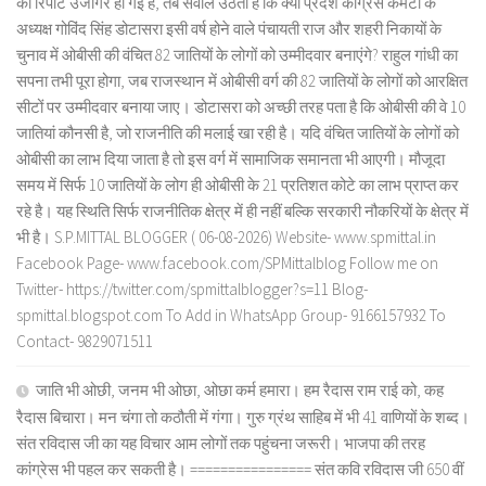
की रिपोर्ट उजागर हो गई है, तब सवाल उठता है कि क्या प्रदेश कांग्रेस कमेटी के
अध्यक्ष गोविंद सिंह डोटासरा इसी वर्ष होने वाले पंचायती राज और शहरी निकायों के
चुनाव में ओबीसी की वंचित 82 जातियों के लोगों को उम्मीदवार बनाएंगे? राहुल गांधी का
सपना तभी पूरा होगा, जब राजस्थान में ओबीसी वर्ग की 82 जातियों के लोगों को आरक्षित
सीटों पर उम्मीदवार बनाया जाए। डोटासरा को अच्छी तरह पता है कि ओबीसी की वे 10
जातियां कौनसी है, जो राजनीति की मलाई खा रही है। यदि वंचित जातियों के लोगों को
ओबीसी का लाभ दिया जाता है तो इस वर्ग में सामाजिक समानता भी आएगी। मौजूदा
समय में सिर्फ 10 जातियों के लोग ही ओबीसी के 21 प्रतिशत कोटे का लाभ प्राप्त कर
रहे है। यह स्थिति सिर्फ राजनीतिक क्षेत्र में ही नहीं बल्कि सरकारी नौकरियों के क्षेत्र में
भी है। S.P.MITTAL BLOGGER ( 06-08-2026) Website- www.spmittal.in
Facebook Page- www.facebook.com/SPMittalblog Follow me on
Twitter- https://twitter.com/spmittalblogger?s=11 Blog-
spmittal.blogspot.com To Add in WhatsApp Group- 9166157932 To
Contact- 9829071511
जाति भी ओछी, जनम भी ओछा, ओछा कर्म हमारा। हम रैदास राम राई को, कह
रैदास बिचारा। मन चंगा तो कठौती में गंगा। गुरु ग्रंथ साहिब में भी 41 वाणियों के शब्द।
संत रविदास जी का यह विचार आम लोगों तक पहुंचना जरूरी। भाजपा की तरह
कांग्रेस भी पहल कर सकती है। ================ संत कवि रविदास जी 650 वीं