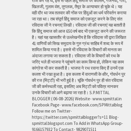
राज कर रहे थे, इस से पहले हिंदू समाज पर कासिम, गजनवी, गौरी,
खिलजी, गुलाम वंश, तुगलक, तैमूर के अत्याचार हो चुके थे। यह
वही दौर था जब तलवार की नोंक पर हिंदुओं का धर्म परिवर्तन कराया
जा रहा था। तब संपूर्ण हिंदू समाज को एकजुट करने के लिए संत
रविदास जी ने रचनाएं लिखी। रविदास जी की रचनाएं यह बताती है
कि हिंदू समाज को आज 650 वर्ष बाद भी एकजुट करने की जरूरत
है। यहां यह खासतौर से उल्लेखनीय है कि रविदास जी द्वारा लिखित
41 वाणियोंं को सिख समुदाय के गुरु ग्रंथ साहिब में शब्द के रूप में
शामिल किया गया है। इससे भी रविदास के विचारों की मानता का
अंदाजा लगाया जा सकता है। रविदास जी के विचारों को रथ के
जरिए भले ही भाजपा ने पहुंचाने का काम किया हो, लेकिन यह काम
कांग्रेस भी कर सकती है। भाजपा ने रथ रवाना किए हैं उनमें एक
कलश भी रखा हुआ है। इस कलश में वाराणसी के क्षीर, गोवर्धन पुर
की रज (मिट्टी) भी भरी हुई है। चूंकि गोवर्धन पुर ही संत रविदास
जी की कर्मस्थली रहा, इसलिए अब मिट्टी को पवित्र मानकर
उनके विचारों को आगे बढ़ाया जा रहा है। S.P.MITTAL
BLOGGER ( 06-08-2026) Website- www.spmittal.in
Facebook Page- www.facebook.com/SPMittalblog
Follow me on Twitter-
https://twitter.com/spmittalblogger?s=11 Blog-
spmittal.blogspot.com To Add in WhatsApp Group-
9166157932 To Contact- 9829071511