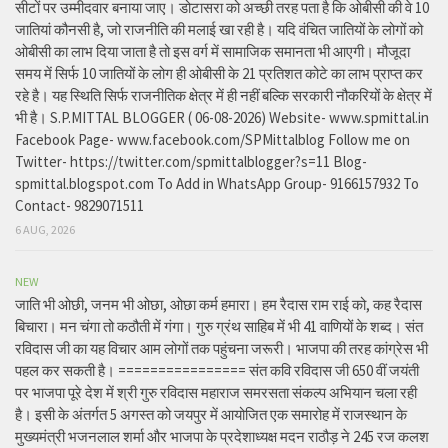
सीटों पर उम्मीदवार बनाया जाए। डोटासरा को अच्छी तरह पता है कि ओबीसी की वे 10
जातियां कौनसी है, जो राजनीति की मलाई खा रही है। यदि वंचित जातियों के लोगों को
ओबीसी का लाभ दिया जाता है तो इस वर्ग में सामाजिक समानता भी आएगी। मौजूदा
समय में सिर्फ 10 जातियों के लोग ही ओबीसी के 21 प्रतिशत कोटे का लाभ प्राप्त कर
रहे है। यह स्थिति सिर्फ राजनीतिक क्षेत्र में ही नहीं बल्कि सरकारी नौकरियों के क्षेत्र में
भी है। S.P.MITTAL BLOGGER ( 06-08-2026) Website- www.spmittal.in
Facebook Page- www.facebook.com/SPMittalblog Follow me on
Twitter- https://twitter.com/spmittalblogger?s=11 Blog-
spmittal.blogspot.com To Add in WhatsApp Group- 9166157932 To
Contact- 9829071511
6 AUG, 2026
NEW
जाति भी ओछी, जनम भी ओछा, ओछा कर्म हमारा। हम रैदास राम राई को, कह रैदास
बिचारा। मन चंगा तो कठौती में गंगा। गुरु ग्रंथ साहिब में भी 41 वाणियों के शब्द। संत
रविदास जी का यह विचार आम लोगों तक पहुंचना जरूरी। भाजपा की तरह कांग्रेस भी
पहल कर सकती है। ================ संत कवि रविदास जी 650 वीं जयंती
पर भाजपा पूरे देश में श्री गुरु रविदास महाराज समरसता संकल्प अभियान चला रही
है। इसी के अंतर्गत 5 अगस्त को जयपुर में आयोजित एक समारोह में राजस्थान के
मुख्यमंत्री भजनलाल शर्मा और भाजपा के प्रदेशाध्यक्ष मदन राठौड़ ने 245 रज कलश