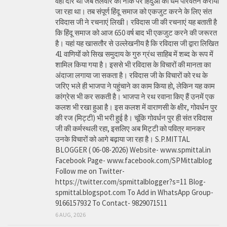
वही दौर था जब तलवार की नोंक पर हिंदुओं का धर्म परिवर्तन कराया
जा रहा था। तब संपूर्ण हिंदू समाज को एकजुट करने के लिए संत
रविदास जी ने रचनाएं लिखी। रविदास जी की रचनाएं यह बताती है
कि हिंदू समाज को आज 650 वर्ष बाद भी एकजुट करने की जरूरत
है। यहां यह खासतौर से उल्लेखनीय है कि रविदास जी द्वारा लिखित
41 वाणियोंं को सिख समुदाय के गुरु ग्रंथ साहिब में शब्द के रूप में
शामिल किया गया है। इससे भी रविदास के विचारों की मानता का
अंदाजा लगाया जा सकता है। रविदास जी के विचारों को रथ के
जरिए भले ही भाजपा ने पहुंचाने का काम किया हो, लेकिन यह काम
कांग्रेस भी कर सकती है। भाजपा ने रथ रवाना किए हैं उनमें एक
कलश भी रखा हुआ है। इस कलश में वाराणसी के क्षीर, गोवर्धन पुर
की रज (मिट्टी) भी भरी हुई है। चूंकि गोवर्धन पुर ही संत रविदास
जी की कर्मस्थली रहा, इसलिए अब मिट्टी को पवित्र मानकर
उनके विचारों को आगे बढ़ाया जा रहा है। S.P.MITTAL
BLOGGER ( 06-08-2026) Website- www.spmittal.in
Facebook Page- www.facebook.com/SPMittalblog
Follow me on Twitter-
https://twitter.com/spmittalblogger?s=11 Blog-
spmittal.blogspot.com To Add in WhatsApp Group-
9166157932 To Contact- 9829071511
6 AUG, 2026