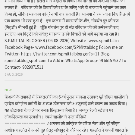
शामिल किया गया है। इससे भी रविदास के विचारों की मानता का अंदाजा लगाया जा
सकता है। रविदास जी के विचारों को रथ के जरिए भले ही भाजपा ने पहुंचाने का काम
किया हो, लेकिन यह काम कांग्रेस भी कर सकती है। भाजपा ने रथ रवाना किए हैं उनमें
एक कलश भी रखा हुआ है। इस कलश में वाराणसी के क्षीर, गोवर्धन पुर की रज
(मिट्टी) भी भरी हुई है। चूंकि गोवर्धन पुर ही संत रविदास जी की कर्मस्थली रहा,
इसलिए अब मिट्टी को पवित्र मानकर उनके विचारों को आगे बढ़ाया जा रहा है।
S.P.MITTAL BLOGGER ( 06-08-2026) Website- www.spmittal.in
Facebook Page- www.facebook.com/SPMittalblog Follow me on
Twitter- https://twitter.com/spmittalblogger?s=11 Blog-
spmittal.blogspot.com To Add in WhatsApp Group- 9166157932 To
Contact- 9829071511
6 AUG, 2026
NEW
शिक्षकों के तबादले में रिश्वतखोरी का 6 वर्ष पुराना मामला उठाकर पूर्व सीएम गहलोत ने
प्रदेश कांग्रेस कमेटी के अध्यक्ष डोटासरा को 30 जुलाई वाले बयान का जवाब दिया।
यह डोटासरा के जले पर नमक छिड़कना जैसा है। जयपुर रेलवे स्टेशन पर
लोकप्रियता का प्रदर्शन। स्वयं गहलोत ने डाला वीडियो।
================= 2 अगस्त को कांग्रेस के वरिष्ठ नेता और पूर्व सीएम
अशोक गहलोत ने अपने गृह क्षेत्र जोधपुर के दौरे पर रहे। गहलोत ने अपनी आदत के