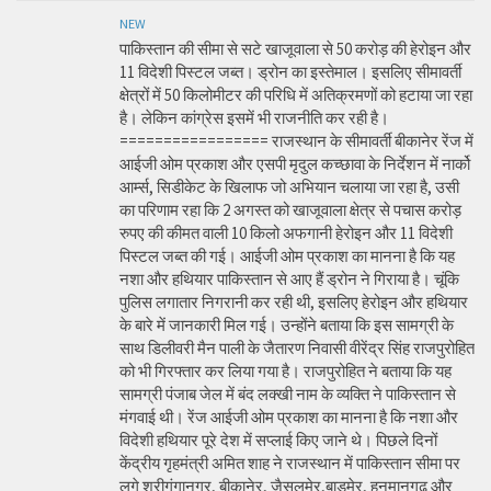
NEW
पाकिस्तान की सीमा से सटे खाजूवाला से 50 करोड़ की हेरोइन और
11 विदेशी पिस्टल जब्त। ड्रोन का इस्तेमाल। इसलिए सीमावर्ती
क्षेत्रों में 50 किलोमीटर की परिधि में अतिक्रमणों को हटाया जा रहा
है। लेकिन कांग्रेस इसमें भी राजनीति कर रही है।
================= राजस्थान के सीमावर्ती बीकानेर रेंज में
आईजी ओम प्रकाश और एसपी मृदुल कच्छावा के निर्देशन में नार्को
आर्म्स, सिडीकेट के खिलाफ जो अभियान चलाया जा रहा है, उसी
का परिणाम रहा कि 2 अगस्त को खाजूवाला क्षेत्र से पचास करोड़
रुपए की कीमत वाली 10 किलो अफगानी हेरोइन और 11 विदेशी
पिस्टल जब्त की गई। आईजी ओम प्रकाश का मानना है कि यह
नशा और हथियार पाकिस्तान से आए हैं ड्रोन ने गिराया है। चूंकि
पुलिस लगातार निगरानी कर रही थी, इसलिए हेरोइन और हथियार
के बारे में जानकारी मिल गई। उन्होंने बताया कि इस सामग्री के
साथ डिलीवरी मैन पाली के जैतारण निवासी वीरेंद्र सिंह राजपुरोहित
को भी गिरफ्तार कर लिया गया है। राजपुरोहित ने बताया कि यह
सामग्री पंजाब जेल में बंद लक्खी नाम के व्यक्ति ने पाकिस्तान से
मंगवाई थी। रेंज आईजी ओम प्रकाश का मानना है कि नशा और
विदेशी हथियार पूरे देश में सप्लाई किए जाने थे। पिछले दिनों
केंद्रीय गृहमंत्री अमित शाह ने राजस्थान में पाकिस्तान सीमा पर
लगे श्रीगंगानगर, बीकानेर, जैसलमेर,बाड़मेर, हनुमानगढ़ और