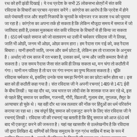
रथ को हरी झंडी दिखाई। ये रथ प्रदेश के सभी 25 लोकसभा क्षेत्रों में संत कवि
रविदास के विचारों का प्रचार-प्रसार करेंगे। कांग्रेस का आरोप है कि प्रदेश में होने
वाले पंचायती राज और शहरी निकायों के चुनावों के मद्देनजर रज कलश रथ को घुमाया
जा रहा है। कांग्रेस का अपना तर्क हो सकता है कि लेकिन मौजूदा समय में समाज में जो
जातिवाद हावी है,उसका मुकाबला संत कवि रविदास के विचारों से ही किया जा सकता
है। 650 वर्ष पहले समाज को जो वातावरण था उसी में चर्मकार रविदास जी ने लिखा,
जाति भी ओछी, जनम भी ओछा, ओछा करम हारा। हम रैदास राम राई को, कह रैदास
बिचारा। यानी हमारी जाति, जनम और कर्म छोटा है, लेकिन हम तो राजाराम के अनुचर
है। अर्थात् जो राम काज में रत भक्त है, उसका कर्म, जन्म और जाति कमतर कैसे हो
सकता है। उस समय रैदास जैसा संत कवि ही लिख सकता था, मन चंगा तो कठौती में
गंगा। यानी मन पवित्र है तो घर पर गंगा स्नान का पुण्य मिलता सकता है। चूंकि
रविदास चर्मकार थे, इसलिए उनके पास चमड़ा भिगोने का का छोटा बर्तन होता था। इस
बात को ही कठौती कहा गया है। संत रविदास जी ने अपनी रचनाएं 1489 से 1471 ईवी
के बीच लिखी। यह वह दौर था, जब भारत पर लोदी वंश के शासक राज कर रहे थे, इस
से पहले हिंदू समाज पर कासिम, गजनवी, गौरी, खिलजी, गुलाम वंश, तुगलक, तैमूर के
अत्याचार हो चुके थे। यह वही दौर था जब तलवार की नोंक पर हिंदुओं का धर्म परिवर्तन
कराया जा रहा था। तब संपूर्ण हिंदू समाज को एकजुट करने के लिए संत रविदास जी ने
रचनाएं लिखी। रविदास जी की रचनाएं यह बताती है कि हिंदू समाज को आज 650 वर्ष
बाद भी एकजुट करने की जरूरत है। यहां यह खासतौर से उल्लेखनीय है कि रविदास
जी द्वारा लिखित 41 वाणियोंं को सिख समुदाय के गुरु ग्रंथ साहिब में शब्द के रूप में