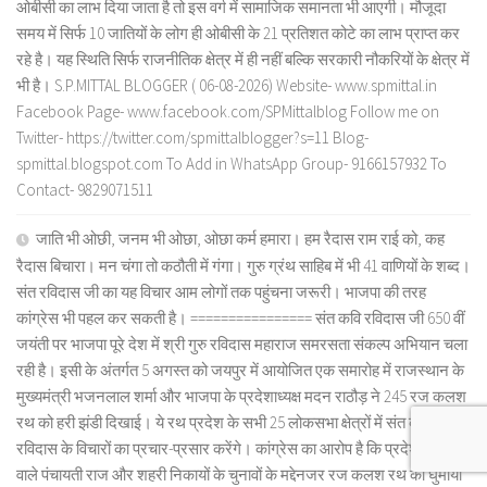
ओबीसी का लाभ दिया जाता है तो इस वर्ग में सामाजिक समानता भी आएगी। मौजूदा
समय में सिर्फ 10 जातियों के लोग ही ओबीसी के 21 प्रतिशत कोटे का लाभ प्राप्त कर
रहे है। यह स्थिति सिर्फ राजनीतिक क्षेत्र में ही नहीं बल्कि सरकारी नौकरियों के क्षेत्र में
भी है। S.P.MITTAL BLOGGER ( 06-08-2026) Website- www.spmittal.in
Facebook Page- www.facebook.com/SPMittalblog Follow me on
Twitter- https://twitter.com/spmittalblogger?s=11 Blog-
spmittal.blogspot.com To Add in WhatsApp Group- 9166157932 To
Contact- 9829071511
जाति भी ओछी, जनम भी ओछा, ओछा कर्म हमारा। हम रैदास राम राई को, कह
रैदास बिचारा। मन चंगा तो कठौती में गंगा। गुरु ग्रंथ साहिब में भी 41 वाणियों के शब्द।
संत रविदास जी का यह विचार आम लोगों तक पहुंचना जरूरी। भाजपा की तरह
कांग्रेस भी पहल कर सकती है। ================ संत कवि रविदास जी 650 वीं
जयंती पर भाजपा पूरे देश में श्री गुरु रविदास महाराज समरसता संकल्प अभियान चला
रही है। इसी के अंतर्गत 5 अगस्त को जयपुर में आयोजित एक समारोह में राजस्थान के
मुख्यमंत्री भजनलाल शर्मा और भाजपा के प्रदेशाध्यक्ष मदन राठौड़ ने 245 रज कलश
रथ को हरी झंडी दिखाई। ये रथ प्रदेश के सभी 25 लोकसभा क्षेत्रों में संत कवि
रविदास के विचारों का प्रचार-प्रसार करेंगे। कांग्रेस का आरोप है कि प्रदेश में होने
वाले पंचायती राज और शहरी निकायों के चुनावों के मद्देनजर रज कलश रथ को घुमाया