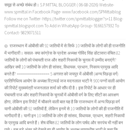
समूह से अच्छे संबंध हो। S.P.MITTAL BLOGGER ( 06-08-2026) Website-
www.spmittal.in Facebook Page- www.facebook.com/SPMittalblog
Follow me on Twitter- https://twitter.com/spmittalblogger?s=11 Blog-
spmittal.blogspot.com To Add in WhatsApp Group- 9166157932 To
Contact- 9829071511
राजस्थान में ओबीसी की 92 जातियों में से सिर्फ 10 जातियों के लोगों की ही राजनीति
में भागीदारी। सवाल- क्या कांग्रेस के प्रदेश अध्यक्ष गोविंद सिंह डोटासरा वंचित 82
जातियों के लोगों को पंचायती राज और शहरी निकायों के चुनाव में उम्मीद बनाएंगे?
आखिर क्यों 10 जातियों के लोग ही सांसद, विधायक, प्रधान, निकाय प्रमुख आदि
बनते हैं? ================ 5 अगस्त को जयपुर में ओबीसी (अन्य पिछड़ा वर्ग)
प्रतिनिधित्व आयोग के अध्यक्ष रिटायर्ड जज मदनलाल भाटी ने 900 पन्नों वाली आयोग
की रिपोर्ट मुख्यमंत्री भजनलाल शर्मा को सौंप दी है। इस रिपोर्ट के आधार पर ही
पंचायती राज और शहरी निकायों के चुनावों में ओबीसी वर्ग के लिए सीटों का आरक्षण
होगा, लेकिन इस रिपोर्ट में चौकाने वाली बात यह है कि राजस्थान में अन्य पिछड़ा वर्ग
यानी ओबीसी की 92 जातियों हैं, लेकिन इनमें से 10 जातियों के लोगों की ही राजनीति में
भागीदारी है। यानी इन 10 जातियों के लोग ही सांसद, विधायक, प्रधान, शहरी निकायों
के प्रमुख आदि बनते हैं। शेष वंचित 82 जातियों के लोग पार्षद और सरपंच भी नहीं बन
पाते। इस बड़े अंतर को देखते हुए ही आयोग के अध्यक्ष न्यायाधीश भाटी ने कहा कि