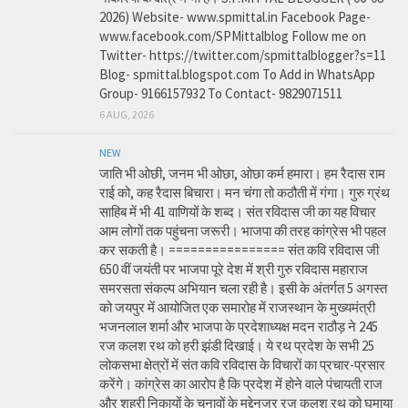
2026) Website- www.spmittal.in Facebook Page-
www.facebook.com/SPMittalblog Follow me on
Twitter- https://twitter.com/spmittalblogger?s=11
Blog- spmittal.blogspot.com To Add in WhatsApp
Group- 9166157932 To Contact- 9829071511
6 AUG, 2026
NEW
जाति भी ओछी, जनम भी ओछा, ओछा कर्म हमारा। हम रैदास राम
राई को, कह रैदास बिचारा। मन चंगा तो कठौती में गंगा। गुरु ग्रंथ
साहिब में भी 41 वाणियों के शब्द। संत रविदास जी का यह विचार
आम लोगों तक पहुंचना जरूरी। भाजपा की तरह कांग्रेस भी पहल
कर सकती है। ================ संत कवि रविदास जी
650 वीं जयंती पर भाजपा पूरे देश में श्री गुरु रविदास महाराज
समरसता संकल्प अभियान चला रही है। इसी के अंतर्गत 5 अगस्त
को जयपुर में आयोजित एक समारोह में राजस्थान के मुख्यमंत्री
भजनलाल शर्मा और भाजपा के प्रदेशाध्यक्ष मदन राठौड़ ने 245
रज कलश रथ को हरी झंडी दिखाई। ये रथ प्रदेश के सभी 25
लोकसभा क्षेत्रों में संत कवि रविदास के विचारों का प्रचार-प्रसार
करेंगे। कांग्रेस का आरोप है कि प्रदेश में होने वाले पंचायती राज
और शहरी निकायों के चुनावों के मद्देनजर रज कलश रथ को घुमाया