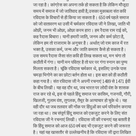
जा रहा है। कांग्रेस का अपना तर्क हो सकता है कि लेकिन मौजूदा
समय में समाज में जो जातिवाद हावी है,उसका मुकाबला संत कवि
रविदास के विचारों से ही किया जा सकता है। 650 वर्ष पहले समाज
को जो वातावरण था उसी में चर्मकार रविदास जी ने लिखा, जाति भी
ओछी, जनम भी ओछा, ओछा करम हारा। हम रैदास राम राई को,
कह रैदास बिचारा। यानी हमारी जाति, जनम और कर्म छोटा है,
लेकिन हम तो राजाराम के अनुचर है। अर्थात् जो राम काज में रत
भक्त है, उसका कर्म, जन्म और जाति कमतर कैसे हो सकता है।
उस समय रैदास जैसा संत कवि ही लिख सकता था, मन चंगा तो
कठौती में गंगा। यानी मन पवित्र है तो घर पर गंगा स्नान का पुण्य
मिलता सकता है। चूंकि रविदास चर्मकार थे, इसलिए उनके पास
चमड़ा भिगोने का का छोटा बर्तन होता था। इस बात को ही कठौती
कहा गया है। संत रविदास जी ने अपनी रचनाएं 1489 से 1471 ईवी
के बीच लिखी। यह वह दौर था, जब भारत पर लोदी वंश के शासक
राज कर रहे थे, इस से पहले हिंदू समाज पर कासिम, गजनवी, गौरी,
खिलजी, गुलाम वंश, तुगलक, तैमूर के अत्याचार हो चुके थे। यह
वही दौर था जब तलवार की नोंक पर हिंदुओं का धर्म परिवर्तन कराया
जा रहा था। तब संपूर्ण हिंदू समाज को एकजुट करने के लिए संत
रविदास जी ने रचनाएं लिखी। रविदास जी की रचनाएं यह बताती है
कि हिंदू समाज को आज 650 वर्ष बाद भी एकजुट करने की जरूरत
है। यहां यह खासतौर से उल्लेखनीय है कि रविदास जी द्वारा लिखित