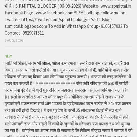
भी है। S.P.MITTAL BLOGGER ( 06-08-2026) Website- www.spmittal.in
Facebook Page- www.facebook.com/SPMittalblog Follow me on
Twitter- https://twitter.com/spmittalblogger?s=11 Blog-
spmittal.blogspot.com To Add in WhatsApp Group- 9166157932 To
Contact- 9829071511
6 AUG, 2026
NEW
जाति भी ओछी, जनम भी ओछा, ओछा कर्म हमारा। हम रैदास राम राई को, कह रैदास
बिचारा। मन चंगा तो कठौती में गंगा। गुरु ग्रंथ साहिब में भी 41 वाणियों के शब्द। संत
रविदास जी का यह विचार आम लोगों तक पहुंचना जरूरी। भाजपा की तरह कांग्रेस भी
पहल कर सकती है। ================ संत कवि रविदास जी 650 वीं जयंती
पर भाजपा पूरे देश में श्री गुरु रविदास महाराज समरसता संकल्प अभियान चला रही
है। इसी के अंतर्गत 5 अगस्त को जयपुर में आयोजित एक समारोह में राजस्थान के
मुख्यमंत्री भजनलाल शर्मा और भाजपा के प्रदेशाध्यक्ष मदन राठौड़ ने 245 रज कलश
रथ को हरी झंडी दिखाई। ये रथ प्रदेश के सभी 25 लोकसभा क्षेत्रों में संत कवि
रविदास के विचारों का प्रचार-प्रसार करेंगे। कांग्रेस का आरोप है कि प्रदेश में होने
वाले पंचायती राज और शहरी निकायों के चुनावों के मद्देनजर रज कलश रथ को घुमाया
जा रहा है। कांग्रेस का अपना तर्क हो सकता है कि लेकिन मौजूदा समय में समाज में जो