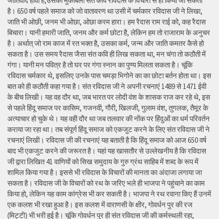
जातिवाद हावी है,उसका मुकाबला संत कवि रविदास के विचारों से ही किया जा सकता
है। 650 वर्ष पहले समाज को जो वातावरण था उसी में चर्मकार रविदास जी ने लिखा,
जाति भी ओछी, जनम भी ओछा, ओछा करम हारा। हम रैदास राम राई को, कह रैदास
बिचारा। यानी हमारी जाति, जनम और कर्म छोटा है, लेकिन हम तो राजाराम के अनुचर
है। अर्थात् जो राम काज में रत भक्त है, उसका कर्म, जन्म और जाति कमतर कैसे हो
सकता है। उस समय रैदास जैसा संत कवि ही लिख सकता था, मन चंगा तो कठौती में
गंगा। यानी मन पवित्र है तो घर पर गंगा स्नान का पुण्य मिलता सकता है। चूंकि
रविदास चर्मकार थे, इसलिए उनके पास चमड़ा भिगोने का का छोटा बर्तन होता था। इस
बात को ही कठौती कहा गया है। संत रविदास जी ने अपनी रचनाएं 1489 से 1471 ईवी
के बीच लिखी। यह वह दौर था, जब भारत पर लोदी वंश के शासक राज कर रहे थे, इस
से पहले हिंदू समाज पर कासिम, गजनवी, गौरी, खिलजी, गुलाम वंश, तुगलक, तैमूर के
अत्याचार हो चुके थे। यह वही दौर था जब तलवार की नोंक पर हिंदुओं का धर्म परिवर्तन
कराया जा रहा था। तब संपूर्ण हिंदू समाज को एकजुट करने के लिए संत रविदास जी ने
रचनाएं लिखी। रविदास जी की रचनाएं यह बताती है कि हिंदू समाज को आज 650 वर्ष
बाद भी एकजुट करने की जरूरत है। यहां यह खासतौर से उल्लेखनीय है कि रविदास
जी द्वारा लिखित 41 वाणियोंं को सिख समुदाय के गुरु ग्रंथ साहिब में शब्द के रूप में
शामिल किया गया है। इससे भी रविदास के विचारों की मानता का अंदाजा लगाया जा
सकता है। रविदास जी के विचारों को रथ के जरिए भले ही भाजपा ने पहुंचाने का काम
किया हो, लेकिन यह काम कांग्रेस भी कर सकती है। भाजपा ने रथ रवाना किए हैं उनमें
एक कलश भी रखा हुआ है। इस कलश में वाराणसी के क्षीर, गोवर्धन पुर की रज
(मिट्टी) भी भरी हुई है। चूंकि गोवर्धन पुर ही संत रविदास जी की कर्मस्थली रहा,