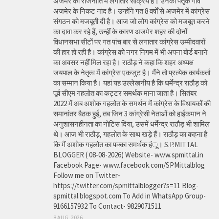
अजमेर की राजनीति में लगातार सक्रिय हैं। उनका पैतृक गांव
अजमेर के निकट नांद है। उन्होंने गत 8 वर्षों से अजमेर में कांग्रेस
संगठन को मजबूती दी है। आज जो लोग कांग्रेस को मजबूत करने
का दावा कर रहे हैं, उन्हीं के कारण अजमेर शहर की दोनों
विधानसभा सीटों पर गत पांच बार से लगातार कांग्रेस उम्मीदवारों
की हार हो रही है। कांग्रेस को नगर निगम में भी अपना बोर्ड बनाने
का अवसर नहीं मिल रहा है। राठौड़ ने कहा कि शहर अध्यक्ष
जयपाल के नेतृत्व में कांग्रेस एकजुट है। मैंने तो प्रत्येक कार्यकर्ता
का सम्मान किया है। यहां यह उल्लेखनीय है कि धर्मेन्द्र राठौड़ को
पूर्व सीएम गहलोत का कट्टर समर्थक माना जाता है। सितंबर
2022 में अब अशोक गहलोत के समर्थन में कांग्रेस के विधायकों की
समानांतर बैठक हुई, तब जिन 3 कांग्रेसी नेताओं को हाईकमान ने
अनुशासनहीनता का नोटिस दिया, उसमें धर्मेन्द्र राठौड़ भी शामिल
थे। आज भी राठौड़, गहलोत के साथ खड़े हैं। राठौड़ का कहना है
कि मैं अशोक गहलोत का पक्का समर्थक हंू। S.P.MITTAL
BLOGGER ( 08-08-2026) Website- www.spmittal.in
Facebook Page- www.facebook.com/SPMittalblog
Follow me on Twitter-
https://twitter.com/spmittalblogger?s=11 Blog-
spmittal.blogspot.com To Add in WhatsApp Group-
9166157932 To Contact- 9829071511
8 AUG, 2026