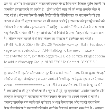
उस पर अजमेर स्थित ख्वाजा साहब की दरगाह के खादिम हाजी बिलाल हुसैन चिश्ती पर
जानलेवा हमला करने का आरोप है। तीनों आरोपी सात वर्ष की सजा अजमेर जेल में
काट रहे हैं। सेंट्रल जेल से अपने रिश्तेदारों से वीडियो कॉल पर बात करने की इस
घटना से जेल की सुरक्षा व्यवस्था पर भी सवाल उठते हैं। सरकार को इस पूरे मामले की
गंभीरता के साथ जांच पड़ताल करवानी चाहिए । अजमेर में सेंट्रल जेल के साथ साथ
हाई सिक्योरिटी जेल भी है। इन दोनों जेलों में कैदियों के पास मोबाइल मिलना आम बात
है। लेकिन ताजा मामले में तो कैदी जेलर का मोबाइल ही इस्तेमाल कर रहे हैं।
S.P.MITTAL BLOGGER ( 08-08-2026) Website- www.spmittal.in Facebook
Page- www.facebook.com/SPMittalblog Follow me on Twitter-
https://twitter.com/spmittalblogger?s=11 Blog- spmittal.blogspot.com
To Add in WhatsApp Group- 9166157932 To Contact- 9829071511
अजमेर में गहलोत और पायलट गुट फिर आमने-सामने। नगर निगम चुनाव से पहले
कांग्रेस की फूट चौराहे पर। पायलट समर्थकों ने धर्मेन्द्र राठौड़ के दखल पर ऐतराज
जताया। ================ अगले महीने जब अजमेर नगर निगम के चुनाव होने
हैं, तब कांग्रेस की फूट चौराहे पर है। चुनाव से पूर्व, पूर्व मुख्यमंत्री अशोक गहलोत और
कांग्रेस के राष्ट्रीय महासचिव सचिन पायलट के समर्थक आमने सामने हो गए है।
पायलट समर्थक माने जाने वाले पूर्व शहर अध्यक्ष विजय जैन और गत दो बार दक्षिण
क्षेत्र से कांग्रेस के प्रत्याशी रहे हेमंत भाटी के नेतृत्व में पायलट समर्थकों ने 7 अगस्त