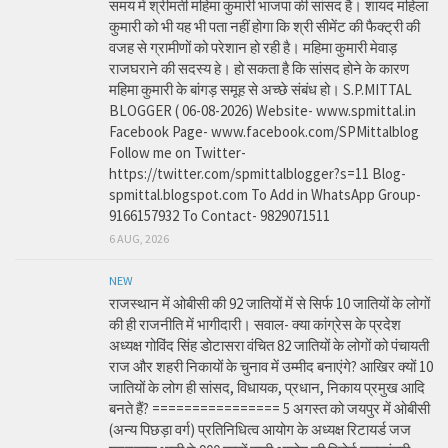
समय में श्रीमती महिमा कुमारी भाजपा की सांसद है। शायद महिला
कुमारी को भी यह भी पता नहीं होगा कि श्री सीमेंट की फैक्ट्री की
वजह से ग्रामीणों को परेशान हो रही है। महिमा कुमारी मेवाड़
राजघराने की सदस्य हे। हो सकता है कि सांसद होने के कारण
महिमा कुमारी के बांगड़ समूह से अच्छे संबंध हो। S.P.MITTAL
BLOGGER ( 06-08-2026) Website- www.spmittal.in
Facebook Page- www.facebook.com/SPMittalblog
Follow me on Twitter-
https://twitter.com/spmittalblogger?s=11 Blog-
spmittal.blogspot.com To Add in WhatsApp Group-
9166157932 To Contact- 9829071511
6 AUG, 2026
NEW
राजस्थान में ओबीसी की 92 जातियों में से सिर्फ 10 जातियों के लोगों
की ही राजनीति में भागीदारी। सवाल- क्या कांग्रेस के प्रदेश
अध्यक्ष गोविंद सिंह डोटासरा वंचित 82 जातियों के लोगों को पंचायती
राज और शहरी निकायों के चुनाव में उम्मीद बनाएंगे? आखिर क्यों 10
जातियों के लोग ही सांसद, विधायक, प्रधान, निकाय प्रमुख आदि
बनते हैं? ================ 5 अगस्त को जयपुर में ओबीसी
(अन्य पिछड़ा वर्ग) प्रतिनिधित्व आयोग के अध्यक्ष रिटायर्ड जज