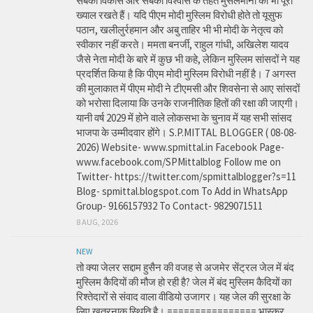
सबका विकास और सबका विश्वास के तहत मुसलमानों का भी पूरा
ख्याल रखते हैं। यदि पीएम मोदी मुस्लिम विरोधी होते तो यूसुफ
पठान, खलीलुर्रहमान और अबु ताहिर भी भी मोदी के नेतृत्व को
स्वीकार नहीं करते। ममता बनर्जी, राहुल गांधी, अखिलेश यादव
जैसे नेता मोदी के बारे में कुछ भी कहे, लेकिन मुस्लिम सांसदों ने यह
प्रदर्शित किया है कि पीएम मोदी मुस्लिम विरोधी नहीं है। 7 अगस्त
की मुलाकात में पीएम मोदी ने टीएमसी और शिवसेना से आए सांसदों
को भरोसा दिलाया कि उनके राजनीतिक हितों की रक्षा की जाएगी।
यानी वर्ष 2029 में होने वाले लोकसभा के चुनाव में यह सभी सांसद
भाजपा के उम्मीदवार होंगे। S.P.MITTAL BLOGGER ( 08-08-
2026) Website- www.spmittal.in Facebook Page-
www.facebook.com/SPMittalblog Follow me on
Twitter- https://twitter.com/spmittalblogger?s=11
Blog- spmittal.blogspot.com To Add in WhatsApp
Group- 9166157932 To Contact- 9829071511
8 AUG, 2026
NEW
तो क्या जेलर सद्दाम हुसैन की वजह से अजमेर सेंट्रल जेल में बंद
मुस्लिम कैदियों की मौज हो रही है? जेल में बंद मुस्लिम कैदियों का
रिश्तेदारों से संवाद वाला वीडियो उजागर। यह जेल की सुरक्षा के
लिए खतरनाक स्थिति है। ================ भास्कर