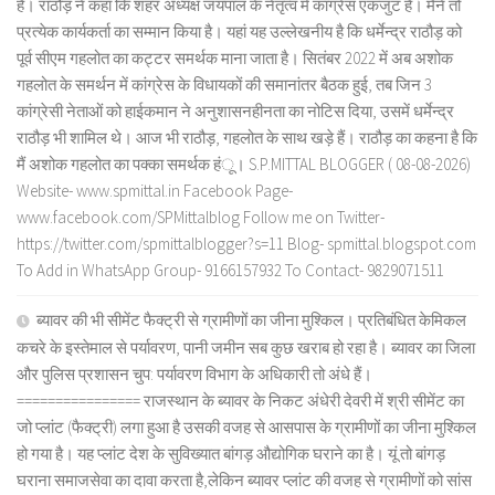
है। राठौड़ ने कहा कि शहर अध्यक्ष जयपाल के नेतृत्व में कांग्रेस एकजुट है। मैंने तो
प्रत्येक कार्यकर्ता का सम्मान किया है। यहां यह उल्लेखनीय है कि धर्मेन्द्र राठौड़ को
पूर्व सीएम गहलोत का कट्टर समर्थक माना जाता है। सितंबर 2022 में अब अशोक
गहलोत के समर्थन में कांग्रेस के विधायकों की समानांतर बैठक हुई, तब जिन 3
कांग्रेसी नेताओं को हाईकमान ने अनुशासनहीनता का नोटिस दिया, उसमें धर्मेन्द्र
राठौड़ भी शामिल थे। आज भी राठौड़, गहलोत के साथ खड़े हैं। राठौड़ का कहना है कि
मैं अशोक गहलोत का पक्का समर्थक हंू। S.P.MITTAL BLOGGER ( 08-08-2026)
Website- www.spmittal.in Facebook Page-
www.facebook.com/SPMittalblog Follow me on Twitter-
https://twitter.com/spmittalblogger?s=11 Blog- spmittal.blogspot.com
To Add in WhatsApp Group- 9166157932 To Contact- 9829071511
ब्यावर की भी सीमेंट फैक्ट्री से ग्रामीणों का जीना मुश्किल। प्रतिबंधित केमिकल
कचरे के इस्तेमाल से पर्यावरण, पानी जमीन सब कुछ खराब हो रहा है। ब्यावर का जिला
और पुलिस प्रशासन चुप: पर्यावरण विभाग के अधिकारी तो अंधे हैं।
================ राजस्थान के ब्यावर के निकट अंधेरी देवरी में श्री सीमेंट का
जो प्लांट (फैक्ट्री) लगा हुआ है उसकी वजह से आसपास के ग्रामीणों का जीना मुश्किल
हो गया है। यह प्लांट देश के सुविख्यात बांगड़ औद्योगिक घराने का है। यूं तो बांगड़
घराना समाजसेवा का दावा करता है,लेकिन ब्यावर प्लांट की वजह से ग्रामीणों को सांस