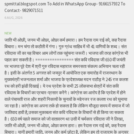
spmittal.blogspot.com To Add in WhatsApp Group- 9166157932 To
Contact- 9829071511
6 AUG, 2026
NEW
जाति भी ओछी, जनम भी ओछा, ओछा कर्म हमारा। हम रैदास राम राई को, कह रैदास
बिचारा। मन चंगा तो कठौती में गंगा। गुरु ग्रंथ साहिब में भी 41 वाणियों के शब्द। संत
रविदास जी का यह विचार आम लोगों तक पहुंचना जरूरी। भाजपा की तरह कांग्रेस भी
पहल कर सकती है। ================ संत कवि रविदास जी 650 वीं जयंती
पर भाजपा पूरे देश में श्री गुरु रविदास महाराज समरसता संकल्प अभियान चला रही
है। इसी के अंतर्गत 5 अगस्त को जयपुर में आयोजित एक समारोह में राजस्थान के
मुख्यमंत्री भजनलाल शर्मा और भाजपा के प्रदेशाध्यक्ष मदन राठौड़ ने 245 रज कलश
रथ को हरी झंडी दिखाई। ये रथ प्रदेश के सभी 25 लोकसभा क्षेत्रों में संत कवि
रविदास के विचारों का प्रचार-प्रसार करेंगे। कांग्रेस का आरोप है कि प्रदेश में होने
वाले पंचायती राज और शहरी निकायों के चुनावों के मद्देनजर रज कलश रथ को घुमाया
जा रहा है। कांग्रेस का अपना तर्क हो सकता है कि लेकिन मौजूदा समय में समाज में जो
जातिवाद हावी है,उसका मुकाबला संत कवि रविदास के विचारों से ही किया जा सकता
है। 650 वर्ष पहले समाज को जो वातावरण था उसी में चर्मकार रविदास जी ने लिखा,
जाति भी ओछी, जनम भी ओछा, ओछा करम हारा। हम रैदास राम राई को, कह रैदास
बिचारा। यानी हमारी जाति, जनम और कर्म छोटा है, लेकिन हम तो राजाराम के अनुचर