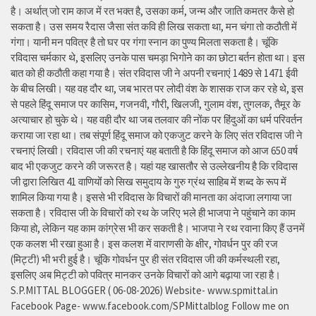
है। अर्थात् जो राम काज में रत भक्त है, उसका कर्म, जन्म और जाति कमतर कैसे हो
सकता है। उस समय रैदास जैसा संत कवि ही लिख सकता था, मन चंगा तो कठौती में
गंगा। यानी मन पवित्र है तो घर पर गंगा स्नान का पुण्य मिलता सकता है। चूंकि
रविदास चर्मकार थे, इसलिए उनके पास चमड़ा भिगोने का का छोटा बर्तन होता था। इस
बात को ही कठौती कहा गया है। संत रविदास जी ने अपनी रचनाएं 1489 से 1471 ईवी
के बीच लिखी। यह वह दौर था, जब भारत पर लोदी वंश के शासक राज कर रहे थे, इस
से पहले हिंदू समाज पर कासिम, गजनवी, गौरी, खिलजी, गुलाम वंश, तुगलक, तैमूर के
अत्याचार हो चुके थे। यह वही दौर था जब तलवार की नोंक पर हिंदुओं का धर्म परिवर्तन
कराया जा रहा था। तब संपूर्ण हिंदू समाज को एकजुट करने के लिए संत रविदास जी ने
रचनाएं लिखी। रविदास जी की रचनाएं यह बताती है कि हिंदू समाज को आज 650 वर्ष
बाद भी एकजुट करने की जरूरत है। यहां यह खासतौर से उल्लेखनीय है कि रविदास
जी द्वारा लिखित 41 वाणियोंं को सिख समुदाय के गुरु ग्रंथ साहिब में शब्द के रूप में
शामिल किया गया है। इससे भी रविदास के विचारों की मानता का अंदाजा लगाया जा
सकता है। रविदास जी के विचारों को रथ के जरिए भले ही भाजपा ने पहुंचाने का काम
किया हो, लेकिन यह काम कांग्रेस भी कर सकती है। भाजपा ने रथ रवाना किए हैं उनमें
एक कलश भी रखा हुआ है। इस कलश में वाराणसी के क्षीर, गोवर्धन पुर की रज
(मिट्टी) भी भरी हुई है। चूंकि गोवर्धन पुर ही संत रविदास जी की कर्मस्थली रहा,
इसलिए अब मिट्टी को पवित्र मानकर उनके विचारों को आगे बढ़ाया जा रहा है।
S.P.MITTAL BLOGGER ( 06-08-2026) Website- www.spmittal.in
Facebook Page- www.facebook.com/SPMittalblog Follow me on