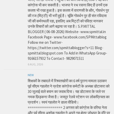
कांग्रेस भी कर सकती है। भाजपा ने रथ रवाना किए हैं उनमें एक
कलश भी रखा हुआ है। इस कलश में वाराणसी के क्षीर, गोवर्धन पुर
की रज (मिट्टी) भी भरी हुई है। चूंकि गोवर्धन पुर ही संत रविदास
जी की कर्मस्थली रहा, इसलिए अब मिट्टी को पवित्र मानकर
उनके विचारों को आगे बढ़ाया जा रहा है। S.P.MITTAL
BLOGGER ( 06-08-2026) Website- www.spmittal.in
Facebook Page- www.facebook.com/SPMittalblog
Follow me on Twitter-
https://twitter.com/spmittalblogger?s=11 Blog-
spmittal.blogspot.com To Add in WhatsApp Group-
9166157932 To Contact- 9829071511
6 AUG, 2026
NEW
शिक्षकों के तबादले में रिश्वतखोरी का 6 वर्ष पुराना मामला उठाकर
पूर्व सीएम गहलोत ने प्रदेश कांग्रेस कमेटी के अध्यक्ष डोटासरा को
30 जुलाई वाले बयान का जवाब दिया। यह डोटासरा के जले पर
नमक छिड़कना जैसा है। जयपुर रेलवे स्टेशन पर लोकप्रियता का
प्रदर्शन। स्वयं गहलोत ने डाला वीडियो।
================= 2 अगस्त को कांग्रेस के वरिष्ठ नेता
और पूर्व सीएम अशोक गहलोत ने अपने गृह क्षेत्र जोधपुर के दौरे पर