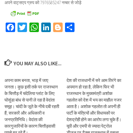
अपने वाट्सएप ग्रुप को 7976585247 नम्बर से जोड़े
Facebook
Twitter
WhatsApp
LinkedIn
Blogger
Share
YOU MAY ALSO LIKE...
अपना काम बनता, भाड़ में जाए
देश की राजधानी में सरे आम तिरंगे का
जनता। कुछ इसी तर्क पर राजस्थान
अपमान हो रहा है, लेकिन फिर भी
के चित्तौड़ में चंदेलिया प्लांट के लिए
राजस्थान के मुख्यमंत्री अशोक
घोसुंडा बांध से पानी ले रहा है वेदांता
गहलोत को देश में भय का माहौल नजर
समूह। चांदी के जूते के नीचे दबी रहती
आता है। अशोक गहलोत तो अपनी ही
हैं, सरकारें और अधिकारी व
पार्टी के मंत्रियों और विधायकों पर
जनप्रतिनिधि। वेदांता की
देशद्रोही होने का आरोप लगा चुके हैं।
कारगुजारियों के कारण चित्तौड़वासी
यूपी और एमपी से ज्यादा पेट्रोल
प्यासे मर रहे हैं।
डीजल पर टैक्स राजस्थान में वसूला