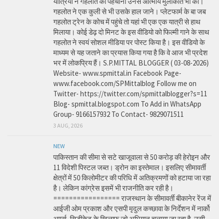
यात्रियों ने गहलोत को पहचाना उनसे आत्मीय मुलाकात भी की।
गहलोत ने एक कुली से भी उसके हाल जाने। प्लेटफार्म के बा जब
गहलोत ट्रेन के कोच में पहुंचे तो यहां भी एक एक यात्री से हाथ
मिलाया। कोई डेढ़ दो मिनट के इस वीडियो को फिल्मी गाने के साथ
गहलोत ने स्वयं सोशल मीडिया पर पोस्ट किया है। इस वीडियो के
माध्यम से यह जताने का प्रयास किया गया है कि वे आज भी प्रदेश
भर में लोकप्रिय हैं। S.P.MITTAL BLOGGER ( 03-08-2026)
Website- www.spmittal.in Facebook Page-
www.facebook.com/SPMittalblog Follow me on
Twitter- https://twitter.com/spmittalblogger?s=11
Blog- spmittal.blogspot.com To Add in WhatsApp
Group- 9166157932 To Contact- 9829071511
3 AUG, 2026
NEW
पाकिस्तान की सीमा से सटे खाजूवाला से 50 करोड़ की हेरोइन और
11 विदेशी पिस्टल जब्त। ड्रोन का इस्तेमाल। इसलिए सीमावर्ती
क्षेत्रों में 50 किलोमीटर की परिधि में अतिक्रमणों को हटाया जा रहा
है। लेकिन कांग्रेस इसमें भी राजनीति कर रही है।
================= राजस्थान के सीमावर्ती बीकानेर रेंज में
आईजी ओम प्रकाश और एसपी मृदुल कच्छावा के निर्देशन में नार्को
आर्म्स, सिडीकेट के खिलाफ जो अभियान चलाया जा रहा है, उसी