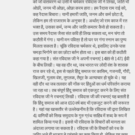
को जो वातावरण था उसी में चर्मकार रविदास जी ने लिखा, जाति भी
ओछी, जनम भी ओछा, ओछा करम हारा। हम रैदास राम राई को,
कह रैदास बिचारा। यानी हमारी जाति, जनम और कर्म छोटा है,
लेकिन हम तो राजाराम के अनुचर है। अर्थात् जो राम काज में रत
भक्त है, उसका कर्म, जन्म और जाति कमतर कैसे हो सकता है।
उस समय रैदास जैसा संत कवि ही लिख सकता था, मन चंगा तो
कठौती में गंगा। यानी मन पवित्र है तो घर पर गंगा स्नान का पुण्य
मिलता सकता है। चूंकि रविदास चर्मकार थे, इसलिए उनके पास
चमड़ा भिगोने का का छोटा बर्तन होता था। इस बात को ही कठौती
कहा गया है। संत रविदास जी ने अपनी रचनाएं 1489 से 1471 ईवी
के बीच लिखी। यह वह दौर था, जब भारत पर लोदी वंश के शासक
राज कर रहे थे, इस से पहले हिंदू समाज पर कासिम, गजनवी, गौरी,
खिलजी, गुलाम वंश, तुगलक, तैमूर के अत्याचार हो चुके थे। यह
वही दौर था जब तलवार की नोंक पर हिंदुओं का धर्म परिवर्तन कराया
जा रहा था। तब संपूर्ण हिंदू समाज को एकजुट करने के लिए संत
रविदास जी ने रचनाएं लिखी। रविदास जी की रचनाएं यह बताती है
कि हिंदू समाज को आज 650 वर्ष बाद भी एकजुट करने की जरूरत
है। यहां यह खासतौर से उल्लेखनीय है कि रविदास जी द्वारा लिखित
41 वाणियोंं को सिख समुदाय के गुरु ग्रंथ साहिब में शब्द के रूप में
शामिल किया गया है। इससे भी रविदास के विचारों की मानता का
अंदाजा लगाया जा सकता है। रविदास जी के विचारों को रथ के
जरिए भले ही भाजपा ने पहुंचाने का काम किया हो, लेकिन यह काम