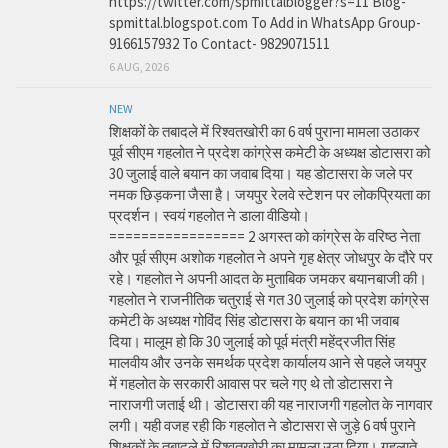
https://twitter.com/spmittalblogger?s=11 Blog-
spmittal.blogspot.com To Add in WhatsApp Group-
9166157932 To Contact- 9829071511
6 AUG, 2026
NEW
शिक्षकों के तबादले में रिश्वतखोरी का 6 वर्ष पुराना मामला उठाकर
पूर्व सीएम गहलोत ने प्रदेश कांग्रेस कमेटी के अध्यक्ष डोटासरा को
30 जुलाई वाले बयान का जवाब दिया। यह डोटासरा के जले पर
नमक छिड़कना जैसा है। जयपुर रेलवे स्टेशन पर लोकप्रियता का
प्रदर्शन। स्वयं गहलोत ने डाला वीडियो।
================= 2 अगस्त को कांग्रेस के वरिष्ठ नेता
और पूर्व सीएम अशोक गहलोत ने अपने गृह क्षेत्र जोधपुर के दौरे पर
रहे। गहलोत ने अपनी आदत के मुताबिक जमकर बयानबाजी की।
गहलोत ने राजनीतिक चतुराई से गत 30 जुलाई को प्रदेश कांग्रेस
कमेटी के अध्यक्ष गोविंद सिंह डोटासरा के बयान का भी जवाब
दिया। मालूम हो कि 30 जुलाई को पूर्व मंत्री महेंद्रजीत सिंह
मालवीय और उनके समर्थक प्रदेश कार्यालय आने से पहले जयपुर
में गहलोत के सरकारी आवास पर चले गए थे तो डोटासरा ने
नाराजगी जताई थी। डोटासरा की यह नाराजगी गहलोत के नागवार
लगी। यही वजह रही कि गहलोत ने डोटासरा से जुड़े 6 वर्ष पुराने
शिक्षकों के तबादले में रिश्वतखोरी का मामला उठा दिया। गहलाते