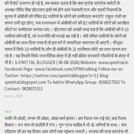
की रिपोर्ट उजागर हो गई है, तब सवाल उठता है कि क्या प्रदेश कांग्रेस कमेटी के
अध्यक्ष गोविंद सिंह डोटासरा इसी वर्ष होने वाले पंचायती राज और शहरी निकायों के
चुनाव में ओबीसी की वंचित 82 जातियों के लोगों को उम्मीदवार बनाएंगे? राहुल गांधी का
सपना तभी पूरा होगा, जब राजस्थान में ओबीसी वर्ग की 82 जातियों के लोगों को आरक्षित
सीटों पर उम्मीदवार बनाया जाए। डोटासरा को अच्छी तरह पता है कि ओबीसी की वे 10
जातियां कौनसी है, जो राजनीति की मलाई खा रही है। यदि वंचित जातियों के लोगों को
ओबीसी का लाभ दिया जाता है तो इस वर्ग में सामाजिक समानता भी आएगी। मौजूदा
समय में सिर्फ 10 जातियों के लोग ही ओबीसी के 21 प्रतिशत कोटे का लाभ प्राप्त कर
रहे है। यह स्थिति सिर्फ राजनीतिक क्षेत्र में ही नहीं बल्कि सरकारी नौकरियों के क्षेत्र में
भी है। S.P.MITTAL BLOGGER ( 06-08-2026) Website- www.spmittal.in
Facebook Page- www.facebook.com/SPMittalblog Follow me on
Twitter- https://twitter.com/spmittalblogger?s=11 Blog-
spmittal.blogspot.com To Add in WhatsApp Group- 9166157932 To
Contact- 9829071511
6 AUG, 2026
NEW
जाति भी ओछी, जनम भी ओछा, ओछा कर्म हमारा। हम रैदास राम राई को, कह रैदास
बिचारा। मन चंगा तो कठौती में गंगा। गुरु ग्रंथ साहिब में भी 41 वाणियों के शब्द। संत
रविदास जी का यह विचार आम लोगों तक पहुंचना जरूरी। भाजपा की तरह कांग्रेस भी