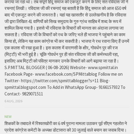
कराया जा रहा था। तब संपूर्ण हिंदू समाज को एकजुट करने के लिए संत रविदास जी ने
रचनाएं लिखी। रविदास जी की रचनाएं यह बताती है कि हिंदू समाज को आज 650 वर्ष
बाद भी एकजुट करने की जरूरत है। यहां यह खासतौर से उल्लेखनीय है कि रविदास
जी द्वारा लिखित 41 वाणियोंं को सिख समुदाय के गुरु ग्रंथ साहिब में शब्द के रूप में
शामिल किया गया है। इससे भी रविदास के विचारों की मानता का अंदाजा लगाया जा
सकता है। रविदास जी के विचारों को रथ के जरिए भले ही भाजपा ने पहुंचाने का काम
किया हो, लेकिन यह काम कांग्रेस भी कर सकती है। भाजपा ने रथ रवाना किए हैं उनमें
एक कलश भी रखा हुआ है। इस कलश में वाराणसी के क्षीर, गोवर्धन पुर की रज
(मिट्टी) भी भरी हुई है। चूंकि गोवर्धन पुर ही संत रविदास जी की कर्मस्थली रहा,
इसलिए अब मिट्टी को पवित्र मानकर उनके विचारों को आगे बढ़ाया जा रहा है।
S.P.MITTAL BLOGGER ( 06-08-2026) Website- www.spmittal.in
Facebook Page- www.facebook.com/SPMittalblog Follow me on
Twitter- https://twitter.com/spmittalblogger?s=11 Blog-
spmittal.blogspot.com To Add in WhatsApp Group- 9166157932 To
Contact- 9829071511
6 AUG, 2026
NEW
शिक्षकों के तबादले में रिश्वतखोरी का 6 वर्ष पुराना मामला उठाकर पूर्व सीएम गहलोत ने
प्रदेश कांग्रेस कमेटी के अध्यक्ष डोटासरा को 30 जुलाई वाले बयान का जवाब दिया।