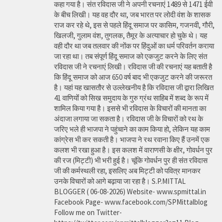
कहा गया है। संत रविदास जी ने अपनी रचनाएं 1489 से 1471 ईवी
के बीच लिखी। यह वह दौर था, जब भारत पर लोदी वंश के शासक
राज कर रहे थे, इस से पहले हिंदू समाज पर कासिम, गजनवी, गौरी,
खिलजी, गुलाम वंश, तुगलक, तैमूर के अत्याचार हो चुके थे। यह
वही दौर था जब तलवार की नोंक पर हिंदुओं का धर्म परिवर्तन कराया
जा रहा था। तब संपूर्ण हिंदू समाज को एकजुट करने के लिए संत
रविदास जी ने रचनाएं लिखी। रविदास जी की रचनाएं यह बताती है
कि हिंदू समाज को आज 650 वर्ष बाद भी एकजुट करने की जरूरत
है। यहां यह खासतौर से उल्लेखनीय है कि रविदास जी द्वारा लिखित
41 वाणियोंं को सिख समुदाय के गुरु ग्रंथ साहिब में शब्द के रूप में
शामिल किया गया है। इससे भी रविदास के विचारों की मानता का
अंदाजा लगाया जा सकता है। रविदास जी के विचारों को रथ के
जरिए भले ही भाजपा ने पहुंचाने का काम किया हो, लेकिन यह काम
कांग्रेस भी कर सकती है। भाजपा ने रथ रवाना किए हैं उनमें एक
कलश भी रखा हुआ है। इस कलश में वाराणसी के क्षीर, गोवर्धन पुर
की रज (मिट्टी) भी भरी हुई है। चूंकि गोवर्धन पुर ही संत रविदास
जी की कर्मस्थली रहा, इसलिए अब मिट्टी को पवित्र मानकर
उनके विचारों को आगे बढ़ाया जा रहा है। S.P.MITTAL
BLOGGER ( 06-08-2026) Website- www.spmittal.in
Facebook Page- www.facebook.com/SPMittalblog
Follow me on Twitter-