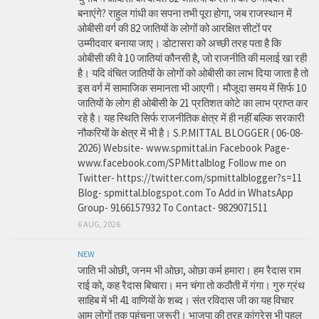
बनाएंगे? राहुल गांधी का सपना तभी पूरा होगा, जब राजस्थान में
ओबीसी वर्ग की 82 जातियों के लोगों को आरक्षित सीटों पर
उम्मीदवार बनाया जाए। डोटासरा को अच्छी तरह पता है कि
ओबीसी की वे 10 जातियां कौनसी है, जो राजनीति की मलाई खा रही
है। यदि वंचित जातियों के लोगों को ओबीसी का लाभ दिया जाता है तो
इस वर्ग में सामाजिक समानता भी आएगी। मौजूदा समय में सिर्फ 10
जातियों के लोग ही ओबीसी के 21 प्रतिशत कोटे का लाभ प्राप्त कर
रहे है। यह स्थिति सिर्फ राजनीतिक क्षेत्र में ही नहीं बल्कि सरकारी
नौकरियों के क्षेत्र में भी है। S.P.MITTAL BLOGGER ( 06-08-
2026) Website- www.spmittal.in Facebook Page-
www.facebook.com/SPMittalblog Follow me on
Twitter- https://twitter.com/spmittalblogger?s=11
Blog- spmittal.blogspot.com To Add in WhatsApp
Group- 9166157932 To Contact- 9829071511
6 AUG, 2026
NEW
जाति भी ओछी, जनम भी ओछा, ओछा कर्म हमारा। हम रैदास राम
राई को, कह रैदास बिचारा। मन चंगा तो कठौती में गंगा। गुरु ग्रंथ
साहिब में भी 41 वाणियों के शब्द। संत रविदास जी का यह विचार
आम लोगों तक पहुंचना जरूरी। भाजपा की तरह कांग्रेस भी पहल