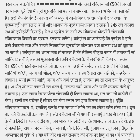
पहल कर सकती है। ================ संत कवि रविदास जी 650 वीं जयंती
पर भाजपा पूरे देश में श्री गुरु रविदास महाराज समरसता संकल्प अभियान चला रही
है। इसी के अंतर्गत 5 अगस्त को जयपुर में आयोजित एक समारोह में राजस्थान के
मुख्यमंत्री भजनलाल शर्मा और भाजपा के प्रदेशाध्यक्ष मदन राठौड़ ने 245 रज कलश
रथ को हरी झंडी दिखाई। ये रथ प्रदेश के सभी 25 लोकसभा क्षेत्रों में संत कवि
रविदास के विचारों का प्रचार-प्रसार करेंगे। कांग्रेस का आरोप है कि प्रदेश में होने
वाले पंचायती राज और शहरी निकायों के चुनावों के मद्देनजर रज कलश रथ को घुमाया
जा रहा है। कांग्रेस का अपना तर्क हो सकता है कि लेकिन मौजूदा समय में समाज में जो
जातिवाद हावी है,उसका मुकाबला संत कवि रविदास के विचारों से ही किया जा सकता
है। 650 वर्ष पहले समाज को जो वातावरण था उसी में चर्मकार रविदास जी ने लिखा,
जाति भी ओछी, जनम भी ओछा, ओछा करम हारा। हम रैदास राम राई को, कह रैदास
बिचारा। यानी हमारी जाति, जनम और कर्म छोटा है, लेकिन हम तो राजाराम के अनुचर
है। अर्थात् जो राम काज में रत भक्त है, उसका कर्म, जन्म और जाति कमतर कैसे हो
सकता है। उस समय रैदास जैसा संत कवि ही लिख सकता था, मन चंगा तो कठौती में
गंगा। यानी मन पवित्र है तो घर पर गंगा स्नान का पुण्य मिलता सकता है। चूंकि
रविदास चर्मकार थे, इसलिए उनके पास चमड़ा भिगोने का का छोटा बर्तन होता था। इस
बात को ही कठौती कहा गया है। संत रविदास जी ने अपनी रचनाएं 1489 से 1471 ईवी
के बीच लिखी। यह वह दौर था, जब भारत पर लोदी वंश के शासक राज कर रहे थे, इस
से पहले हिंदू समाज पर कासिम, गजनवी, गौरी, खिलजी, गुलाम वंश, तुगलक, तैमूर के
अत्याचार हो चुके थे। यह वही दौर था जब तलवार की नोंक पर हिंदुओं का धर्म परिवर्तन