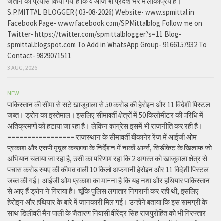
जताने का प्रयास किया गया है कि वे आज भी प्रदेश भर में लोकप्रिय हैं।
S.P.MITTAL BLOGGER ( 03-08-2026) Website- www.spmittal.in
Facebook Page- www.facebook.com/SPMittalblog Follow me on
Twitter- https://twitter.com/spmittalblogger?s=11 Blog-
spmittal.blogspot.com To Add in WhatsApp Group- 9166157932 To
Contact- 9829071511
3 AUG, 2026
NEW
पाकिस्तान की सीमा से सटे खाजूवाला से 50 करोड़ की हेरोइन और 11 विदेशी पिस्टल
जब्त। ड्रोन का इस्तेमाल। इसलिए सीमावर्ती क्षेत्रों में 50 किलोमीटर की परिधि में
अतिक्रमणों को हटाया जा रहा है। लेकिन कांग्रेस इसमें भी राजनीति कर रही है।
================= राजस्थान के सीमावर्ती बीकानेर रेंज में आईजी ओम
प्रकाश और एसपी मृदुल कच्छावा के निर्देशन में नार्को आर्म्स, सिडीकेट के खिलाफ जो
अभियान चलाया जा रहा है, उसी का परिणाम रहा कि 2 अगस्त को खाजूवाला क्षेत्र से
पचास करोड़ रुपए की कीमत वाली 10 किलो अफगानी हेरोइन और 11 विदेशी पिस्टल
जब्त की गई। आईजी ओम प्रकाश का मानना है कि यह नशा और हथियार पाकिस्तान
से आए हैं ड्रोन ने गिराया है। चूंकि पुलिस लगातार निगरानी कर रही थी, इसलिए
हेरोइन और हथियार के बारे में जानकारी मिल गई। उन्होंने बताया कि इस सामग्री के
साथ डिलीवरी मैन पाली के जैतारण निवासी वीरेंद्र सिंह राजपुरोहित को भी गिरफ्तार