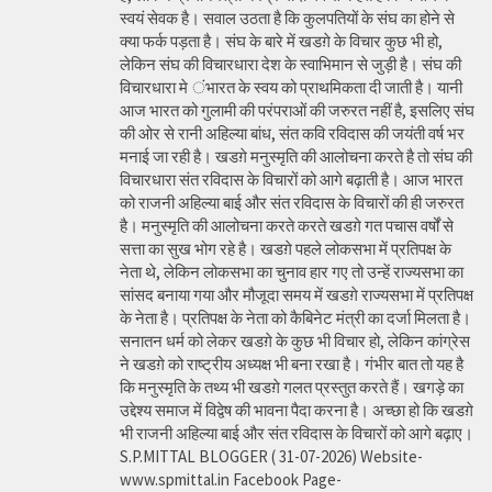
स्वयं सेवक है। सवाल उठता है कि कुलपतियों के संघ का होने से
क्या फर्क पड़ता है। संघ के बारे में खडग़े के विचार कुछ भी हो,
लेकिन संघ की विचारधारा देश के स्वाभिमान से जुड़ी है। संघ की
विचारधारा मे ंभारत के स्वय को प्राथमिकता दी जाती है। यानी
आज भारत को गुलामी की परंपराओं की जरुरत नहीं है, इसलिए संघ
की ओर से रानी अहिल्या बांध, संत कवि रविदास की जयंती वर्ष भर
मनाई जा रही है। खडग़े मनुस्मृति की आलोचना करते है तो संघ की
विचारधारा संत रविदास के विचारों को आगे बढ़ाती है। आज भारत
को राजनी अहिल्या बाई और संत रविदास के विचारों की ही जरुरत
है। मनुस्मृति की आलोचना करते करते खडग़े गत पचास वर्षों से
सत्ता का सुख भोग रहे है। खडग़े पहले लोकसभा में प्रतिपक्ष के
नेता थे, लेकिन लोकसभा का चुनाव हार गए तो उन्हें राज्यसभा का
सांसद बनाया गया और मौजूदा समय में खडग़े राज्यसभा में प्रतिपक्ष
के नेता है। प्रतिपक्ष के नेता को कैबिनेट मंत्री का दर्जा मिलता है।
सनातन धर्म को लेकर खडग़े के कुछ भी विचार हो, लेकिन कांग्रेस
ने खडग़े को राष्ट्रीय अध्यक्ष भी बना रखा है। गंभीर बात तो यह है
कि मनुस्मृति के तथ्य भी खडग़े गलत प्रस्तुत करते हैं। खगड़े का
उद्देश्य समाज में विद्वेष की भावना पैदा करना है। अच्छा हो कि खडग़े
भी राजनी अहिल्या बाई और संत रविदास के विचारों को आगे बढ़ाए।
S.P.MITTAL BLOGGER ( 31-07-2026) Website-
www.spmittal.in Facebook Page-