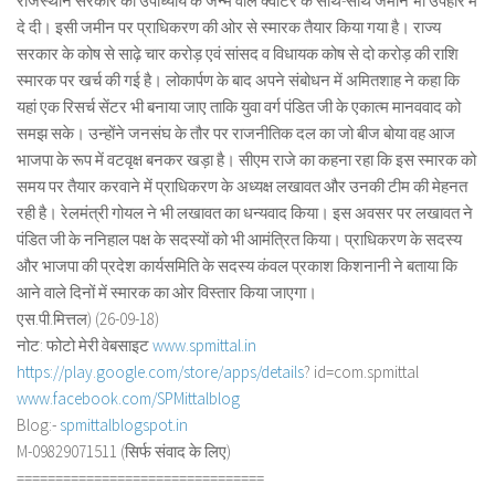
राजस्थान सरकार को उपाध्याय के जन्म वाले क्वार्टर के साथ-साथ जमीन भी उपहार में
दे दी। इसी जमीन पर प्राधिकरण की ओर से स्मारक तैयार किया गया है। राज्य
सरकार के कोष से साढ़े चार करोड़ एवं सांसद व विधायक कोष से दो करोड़ की राशि
स्मारक पर खर्च की गई है। लोकार्पण के बाद अपने संबोधन में अमितशाह ने कहा कि
यहां एक रिसर्च सेंटर भी बनाया जाए ताकि युवा वर्ग पंडित जी के एकात्म मानववाद को
समझ सके। उन्होंने जनसंघ के तौर पर राजनीतिक दल का जो बीज बोया वह आज
भाजपा के रूप में वटवृक्ष बनकर खड़ा है। सीएम राजे का कहना रहा कि इस स्मारक को
समय पर तैयार करवाने में प्राधिकरण के अध्यक्ष लखावत और उनकी टीम की मेहनत
रही है। रेलमंत्री गोयल ने भी लखावत का धन्यवाद किया। इस अवसर पर लखावत ने
पंडित जी के ननिहाल पक्ष के सदस्यों को भी आमंत्रित किया। प्राधिकरण के सदस्य
और भाजपा की प्रदेश कार्यसमिति के सदस्य कंवल प्रकाश किशनानी ने बताया कि
आने वाले दिनों में स्मारक का ओर विस्तार किया जाएगा।
एस.पी.मित्तल) (26-09-18)
नोट: फोटो मेरी वेबसाइट
www.spmittal.in
https://play.google.com/store/
apps/details
? id=com.spmittal
www.facebook.com/SPMittalblog
Blog:-
spmittalblogspot.in
M-09829071511 (सिर्फ संवाद के लिए)
==============================
==