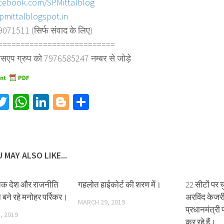
cebook.com/SPMittalblog
pmittalblogspot.in
71511 (सिर्फ संवाद के लिए)
========================
==
्सएप ग्रुप को 7976585247 नम्बर से जोड़े
acebook
Twitter
WhatsApp
LinkedIn
Blogger
Share
 MAY ALSO LIKE...
तक देश और राजनीति
गहलोत हाईकोर्ट की शरण में।
22 सीटों पर च
बने रहे मनोहर पर्रिकर।
अरविंद केजरी
MARCH 29, 2019
प्रधानमंत्री 
, 2019
कर रहे हैं।