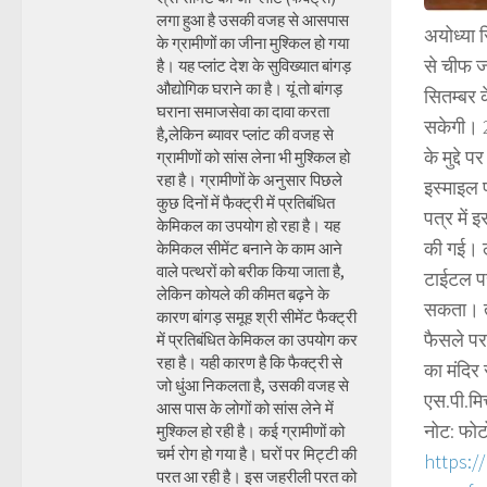
लगा हुआ है उसकी वजह से आसपास
अयोध्या स
के ग्रामीणों का जीना मुश्किल हो गया
से चीफ ज
है। यह प्लांट देश के सुविख्यात बांगड़
औद्योगिक घराने का है। यूं तो बांगड़
सितम्बर क
घराना समाजसेवा का दावा करता
सकेगी। 2
है,लेकिन ब्यावर प्लांट की वजह से
के मुद्दे 
ग्रामीणों को सांस लेना भी मुश्किल हो
रहा है। ग्रामीणों के अनुसार पिछले
इस्माइल फ
कुछ दिनों में फैक्ट्री में प्रतिबंधित
पत्र में 
केमिकल का उपयोग हो रहा है। यह
की गई। ल
केमिकल सीमेंट बनाने के काम आने
वाले पत्थरों को बरीक किया जाता है,
टाईटल पर 
लेकिन कोयले की कीमत बढ़ने के
सकता। ती
कारण बांगड़ समूह श्री सीमेंट फैक्ट्री
फैसले पर
में प्रतिबंधित केमिकल का उपयोग कर
रहा है। यही कारण है कि फैक्ट्री से
का मंदिर 
जो धुंआ निकलता है, उसकी वजह से
एस.पी.मि
आस पास के लोगों को सांस लेने में
नोट: फोट
मुश्किल हो रही है। कई ग्रामीणों को
चर्म रोग हो गया है। घरों पर मिट्टी की
https:/
परत आ रही है। इस जहरीली परत को