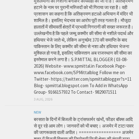
मुसलमानों को निशाना बनाकर कार्यवाही की जा री है। अतिक्रमण
हटाने के नाम पर पुरानी मस्जिदों को भी गिराया जा रहा है। वही
प्रशासन का कहना है कि अतिक्रमण हटाओ अभियान में मंदिर भी
शामिल है। इसलिए भेदभाव का आरोप पूरी तरह गलत है। मौजूदा
हालातों में सीमावर्ती क्षेत्रों में प्रभावी निगरानी की सख्त जरूरत है।
उल्लेखनीय है कि पहले जम्मू कश्मीर की सीमा से नशीले पदार्थ और
हथियार भेजे जाते थे, लेकिन अनुच्छेद 370 की समाप्ति के बाद
पाकिस्तान के लिए कश्मीर की सीमा से नशा और हथियार भेजना
मुश्किल हो गया है, इसलिए पाकिस्तान अब राजस्थान की सीमा का
इस्तेमाल करने लगा है। S.P.MITTAL BLOGGER ( 03-08-
2026) Website- www.spmittal.in Facebook Page-
www.facebook.com/SPMittalblog Follow me on
Twitter- https://twitter.com/spmittalblogger?s=11
Blog- spmittal.blogspot.com To Add in WhatsApp
Group- 9166157932 To Contact- 9829071511
3 AUG, 2026
NEW
बरसात के दिनों में बिजली के ट्रांसफार्मर खंभों, फीडर बॉक्स आदि
से दूर रहे आम लोग। जानवरों को भी बचाए। अजमेर में टाटा पावर
की जागरूकता वाली अपील। ================= अजमेर
शहर में बिजली वितरण की जिम्मेदारी निजी क्षेत्र की कंपनी टाटा