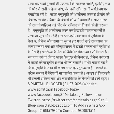
आज भारत को गुलामी की परंपराओं की जरुरत नहीं है, इसलिए संघ
की ओर से रानी अहिल्या बांध, संत कवि रविदास की जयंती वर्ष भर
मनाई जा रही है। खडग़े मनुस्मृति की आलोचना करते है तो संघ की
विचारधारा संत रविदास के विचारों को आगे बढ़ाती है। आज भारत
को राजनी अहिल्या बाई और संत रविदास के विचारों की ही जरुरत
है। मनुस्मृति की आलोचना करते करते खडग़े गत पचास वर्षों से
सत्ता का सुख भोग रहे है। खडग़े पहले लोकसभा में प्रतिपक्ष के
नेता थे, लेकिन लोकसभा का चुनाव हार गए तो उन्हें राज्यसभा का
सांसद बनाया गया और मौजूदा समय में खडग़े राज्यसभा में प्रतिपक्ष
के नेता है। प्रतिपक्ष के नेता को कैबिनेट मंत्री का दर्जा मिलता है।
सनातन धर्म को लेकर खडग़े के कुछ भी विचार हो, लेकिन कांग्रेस
ने खडग़े को राष्ट्रीय अध्यक्ष भी बना रखा है। गंभीर बात तो यह है
कि मनुस्मृति के तथ्य भी खडग़े गलत प्रस्तुत करते हैं। खगड़े का
उद्देश्य समाज में विद्वेष की भावना पैदा करना है। अच्छा हो कि खडग़े
भी राजनी अहिल्या बाई और संत रविदास के विचारों को आगे बढ़ाए।
S.P.MITTAL BLOGGER ( 31-07-2026) Website-
www.spmittal.in Facebook Page-
www.facebook.com/SPMittalblog Follow me on
Twitter- https://twitter.com/spmittalblogger?s=11
Blog- spmittal.blogspot.com To Add in WhatsApp
Group- 9166157932 To Contact- 9829071511