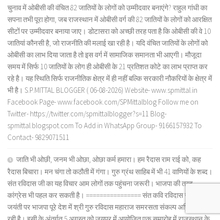
चुनाव में ओबीसी की वंचित 82 जातियों के लोगों को उम्मीदवार बनाएंगे? राहुल गांधी का
सपना तभी पूरा होगा, जब राजस्थान में ओबीसी वर्ग की 82 जातियों के लोगों को आरक्षित
सीटों पर उम्मीदवार बनाया जाए। डोटासरा को अच्छी तरह पता है कि ओबीसी की वे 10
जातियां कौनसी है, जो राजनीति की मलाई खा रही है। यदि वंचित जातियों के लोगों को
ओबीसी का लाभ दिया जाता है तो इस वर्ग में सामाजिक समानता भी आएगी। मौजूदा
समय में सिर्फ 10 जातियों के लोग ही ओबीसी के 21 प्रतिशत कोटे का लाभ प्राप्त कर
रहे है। यह स्थिति सिर्फ राजनीतिक क्षेत्र में ही नहीं बल्कि सरकारी नौकरियों के क्षेत्र में
भी है। S.P.MITTAL BLOGGER ( 06-08-2026) Website- www.spmittal.in
Facebook Page- www.facebook.com/SPMittalblog Follow me on
Twitter- https://twitter.com/spmittalblogger?s=11 Blog-
spmittal.blogspot.com To Add in WhatsApp Group- 9166157932 To
Contact- 9829071511
जाति भी ओछी, जनम भी ओछा, ओछा कर्म हमारा। हम रैदास राम राई को, कह
रैदास बिचारा। मन चंगा तो कठौती में गंगा। गुरु ग्रंथ साहिब में भी 41 वाणियों के शब्द।
संत रविदास जी का यह विचार आम लोगों तक पहुंचना जरूरी। भाजपा की तरह
कांग्रेस भी पहल कर सकती है। ================ संत कवि रविदास जी 650 वीं
जयंती पर भाजपा पूरे देश में श्री गुरु रविदास महाराज समरसता संकल्प अभियान चला
रही है। इसी के अंतर्गत 5 अगस्त को जयपुर में आयोजित एक समारोह में राजस्थान के