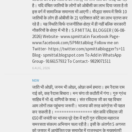
है। यदि वंचित जातियों के लोगों को ओबीसी का लाभ दिया जाता है तो
इस वर्ग में सामाजिक समानता भी आएगी। मौजूदा समय में सिर्फ 10
जातियों के लोग ही ओबीसी के 21 प्रतिशत कोटे का लाभ प्राप्त कर
रहे है। यह स्थिति सिर्फ राजनीतिक क्षेत्र में ही नहीं बल्कि सरकारी
नौकरियों के क्षेत्र में भी है। S.P.MITTAL BLOGGER ( 06-08-
2026) Website- www.spmittal.in Facebook Page-
www.facebook.com/SPMittalblog Follow me on
Twitter- https://twitter.com/spmittalblogger?s=11
Blog- spmittal.blogspot.com To Add in WhatsApp
Group- 9166157932 To Contact- 9829071511
6 AUG, 2026
NEW
जाति भी ओछी, जनम भी ओछा, ओछा कर्म हमारा। हम रैदास राम
राई को, कह रैदास बिचारा। मन चंगा तो कठौती में गंगा। गुरु ग्रंथ
साहिब में भी 41 वाणियों के शब्द। संत रविदास जी का यह विचार
आम लोगों तक पहुंचना जरूरी। भाजपा की तरह कांग्रेस भी पहल
कर सकती है। ================ संत कवि रविदास जी
650 वीं जयंती पर भाजपा पूरे देश में श्री गुरु रविदास महाराज
समरसता संकल्प अभियान चला रही है। इसी के अंतर्गत 5 अगस्त
को जयपुर में आयोजित एक समारोह में राजस्थान के मुख्यमंत्री