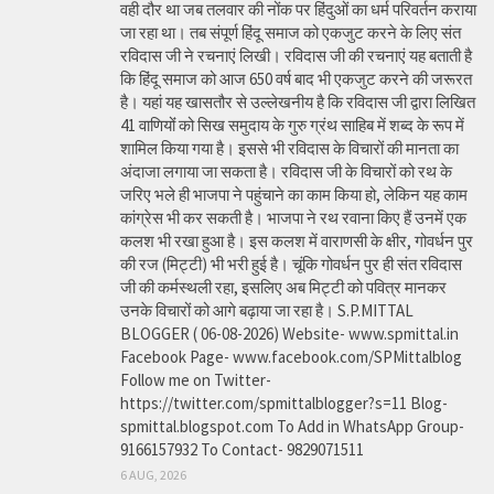
वही दौर था जब तलवार की नोंक पर हिंदुओं का धर्म परिवर्तन कराया
जा रहा था। तब संपूर्ण हिंदू समाज को एकजुट करने के लिए संत
रविदास जी ने रचनाएं लिखी। रविदास जी की रचनाएं यह बताती है
कि हिंदू समाज को आज 650 वर्ष बाद भी एकजुट करने की जरूरत
है। यहां यह खासतौर से उल्लेखनीय है कि रविदास जी द्वारा लिखित
41 वाणियोंं को सिख समुदाय के गुरु ग्रंथ साहिब में शब्द के रूप में
शामिल किया गया है। इससे भी रविदास के विचारों की मानता का
अंदाजा लगाया जा सकता है। रविदास जी के विचारों को रथ के
जरिए भले ही भाजपा ने पहुंचाने का काम किया हो, लेकिन यह काम
कांग्रेस भी कर सकती है। भाजपा ने रथ रवाना किए हैं उनमें एक
कलश भी रखा हुआ है। इस कलश में वाराणसी के क्षीर, गोवर्धन पुर
की रज (मिट्टी) भी भरी हुई है। चूंकि गोवर्धन पुर ही संत रविदास
जी की कर्मस्थली रहा, इसलिए अब मिट्टी को पवित्र मानकर
उनके विचारों को आगे बढ़ाया जा रहा है। S.P.MITTAL
BLOGGER ( 06-08-2026) Website- www.spmittal.in
Facebook Page- www.facebook.com/SPMittalblog
Follow me on Twitter-
https://twitter.com/spmittalblogger?s=11 Blog-
spmittal.blogspot.com To Add in WhatsApp Group-
9166157932 To Contact- 9829071511
6 AUG, 2026