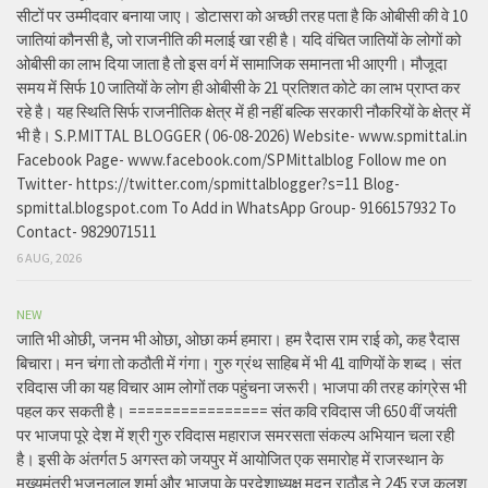
सीटों पर उम्मीदवार बनाया जाए। डोटासरा को अच्छी तरह पता है कि ओबीसी की वे 10
जातियां कौनसी है, जो राजनीति की मलाई खा रही है। यदि वंचित जातियों के लोगों को
ओबीसी का लाभ दिया जाता है तो इस वर्ग में सामाजिक समानता भी आएगी। मौजूदा
समय में सिर्फ 10 जातियों के लोग ही ओबीसी के 21 प्रतिशत कोटे का लाभ प्राप्त कर
रहे है। यह स्थिति सिर्फ राजनीतिक क्षेत्र में ही नहीं बल्कि सरकारी नौकरियों के क्षेत्र में
भी है। S.P.MITTAL BLOGGER ( 06-08-2026) Website- www.spmittal.in
Facebook Page- www.facebook.com/SPMittalblog Follow me on
Twitter- https://twitter.com/spmittalblogger?s=11 Blog-
spmittal.blogspot.com To Add in WhatsApp Group- 9166157932 To
Contact- 9829071511
6 AUG, 2026
NEW
जाति भी ओछी, जनम भी ओछा, ओछा कर्म हमारा। हम रैदास राम राई को, कह रैदास
बिचारा। मन चंगा तो कठौती में गंगा। गुरु ग्रंथ साहिब में भी 41 वाणियों के शब्द। संत
रविदास जी का यह विचार आम लोगों तक पहुंचना जरूरी। भाजपा की तरह कांग्रेस भी
पहल कर सकती है। ================ संत कवि रविदास जी 650 वीं जयंती
पर भाजपा पूरे देश में श्री गुरु रविदास महाराज समरसता संकल्प अभियान चला रही
है। इसी के अंतर्गत 5 अगस्त को जयपुर में आयोजित एक समारोह में राजस्थान के
मुख्यमंत्री भजनलाल शर्मा और भाजपा के प्रदेशाध्यक्ष मदन राठौड़ ने 245 रज कलश