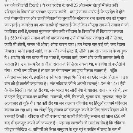
रथ को हरी झंडी दिखाई। ये रथ प्रदेश के सभी 25 लोकसभा क्षेत्रों में संत कवि
रविदास के विचारों का प्रचार-प्रसार करेंगे। कांग्रेस का आरोप है कि प्रदेश में होने
वाले पंचायती राज और शहरी निकायों के चुनावों के मद्देनजर रज कलश रथ को घुमाया
जा रहा है। कांग्रेस का अपना तर्क हो सकता है कि लेकिन मौजूदा समय में समाज में जो
जातिवाद हावी है,उसका मुकाबला संत कवि रविदास के विचारों से ही किया जा सकता
है। 650 वर्ष पहले समाज को जो वातावरण था उसी में चर्मकार रविदास जी ने लिखा,
जाति भी ओछी, जनम भी ओछा, ओछा करम हारा। हम रैदास राम राई को, कह रैदास
बिचारा। यानी हमारी जाति, जनम और कर्म छोटा है, लेकिन हम तो राजाराम के अनुचर
है। अर्थात् जो राम काज में रत भक्त है, उसका कर्म, जन्म और जाति कमतर कैसे हो
सकता है। उस समय रैदास जैसा संत कवि ही लिख सकता था, मन चंगा तो कठौती में
गंगा। यानी मन पवित्र है तो घर पर गंगा स्नान का पुण्य मिलता सकता है। चूंकि
रविदास चर्मकार थे, इसलिए उनके पास चमड़ा भिगोने का का छोटा बर्तन होता था। इस
बात को ही कठौती कहा गया है। संत रविदास जी ने अपनी रचनाएं 1489 से 1471 ईवी
के बीच लिखी। यह वह दौर था, जब भारत पर लोदी वंश के शासक राज कर रहे थे, इस
से पहले हिंदू समाज पर कासिम, गजनवी, गौरी, खिलजी, गुलाम वंश, तुगलक, तैमूर के
अत्याचार हो चुके थे। यह वही दौर था जब तलवार की नोंक पर हिंदुओं का धर्म परिवर्तन
कराया जा रहा था। तब संपूर्ण हिंदू समाज को एकजुट करने के लिए संत रविदास जी ने
रचनाएं लिखी। रविदास जी की रचनाएं यह बताती है कि हिंदू समाज को आज 650 वर्ष
बाद भी एकजुट करने की जरूरत है। यहां यह खासतौर से उल्लेखनीय है कि रविदास
जी द्वारा लिखित 41 वाणियोंं को सिख समुदाय के गुरु ग्रंथ साहिब में शब्द के रूप में