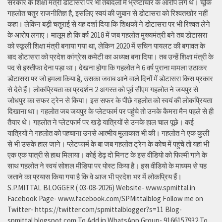
सरकार के शिक्षा मंत्री डोटासरा पर भी तबादलों में भ्रष्टाचार के आरोप लगे थे। चूंकि
गहलोत चतुर राजनीतिज्ञ है, इसलिए स्वयं की जुबान से डोटासरा को रिश्वतखोर नहीं
कहा। लेकिन बड़ी चतुराई से यह दर्शा दिया कि शिक्षकों ने डोटासरा पर भी रिश्वत लेने
के आरोप लगाए। मालूम हो कि वर्ष 2018 में जब गहलोत मुख्यमंत्री बने तब डोटासरा
को स्कूली शिक्षा मंत्री बनाया गया था, लेकिन 2020 में सचिन पायलट की बगावत के
बाद डोटासरा को प्रदेश कांग्रेस कमेटी का अध्यक्ष बना दिया। तब उन्हें शिक्षा मंत्री के
पद से इस्तीफा देना पड़ा था। देखना होगा कि गहलोत ने 6 वर्ष पुराना मामला उठाकर
डोटासरा पर जो हमला किया है, उसका जवाब आने वाले दिनों में डोटासरा किस प्रकार
से देते हैं। लोकप्रियता का प्रदर्शन 2 अगस्त को पूर्व सीएम गहलोत ने जयपुर से
जोधपुर का सफर ट्रेन से किया। इस सफर के पीछे गहलोत को स्वयं की लोकप्रियता
दिखाना था। गहलोत जब जयपुर के प्लेटफार्म पर पहुंचे तो उनके कैमरा मैन पहले से ही
तैयार थे। गहलोत ने प्लेटफार्म पर खड़े यात्रियों से उनके हाल चाल पूछे। कई
यात्रियों ने गहलोत को पहचाना उनसे आत्मीय मुलाकात भी की। गहलोत ने एक कुली
से भी उसके हाल जाने। प्लेटफार्म के बा जब गहलोत ट्रेन के कोच में पहुंचे तो यहां भी
एक एक यात्री से हाथ मिलाया। कोई डेढ़ दो मिनट के इस वीडियो को फिल्मी गाने के
साथ गहलोत ने स्वयं सोशल मीडिया पर पोस्ट किया है। इस वीडियो के माध्यम से यह
जताने का प्रयास किया गया है कि वे आज भी प्रदेश भर में लोकप्रिय हैं।
S.P.MITTAL BLOGGER ( 03-08-2026) Website- www.spmittal.in
Facebook Page- www.facebook.com/SPMittalblog Follow me on
Twitter- https://twitter.com/spmittalblogger?s=11 Blog-
spmittal.blogspot.com To Add in WhatsApp Group- 9166157932 To