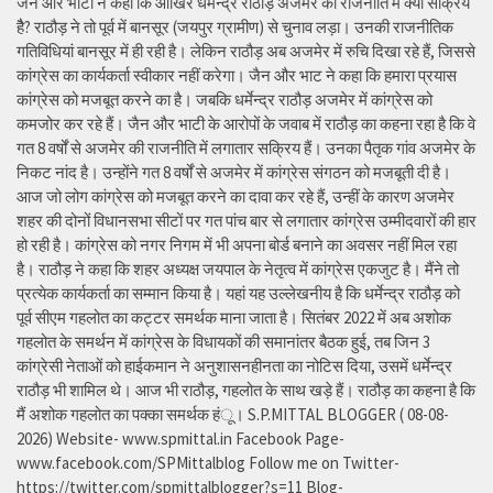
जैन और भाटी ने कहा कि आखिर धर्मेन्द्र राठौड़ अजमेर की राजनीति में क्यों सक्रिय
हैै? राठौड़ ने तो पूर्व में बानसूर (जयपुर ग्रामीण) से चुनाव लड़ा। उनकी राजनीतिक
गतिविधियां बानसूर में ही रही है। लेकिन राठौड़ अब अजमेर में रुचि दिखा रहे हैं, जिससे
कांग्रेस का कार्यकर्ता स्वीकार नहीं करेगा। जैन और भाट ने कहा कि हमारा प्रयास
कांग्रेस को मजबूत करने का है। जबकि धर्मेन्द्र राठौड़ अजमेर में कांग्रेस को
कमजोर कर रहे हैं। जैन और भाटी के आरोपों के जवाब में राठौड़ का कहना रहा है कि वे
गत 8 वर्षों से अजमेर की राजनीति में लगातार सक्रिय हैं। उनका पैतृक गांव अजमेर के
निकट नांद है। उन्होंने गत 8 वर्षों से अजमेर में कांग्रेस संगठन को मजबूती दी है।
आज जो लोग कांग्रेस को मजबूत करने का दावा कर रहे हैं, उन्हीं के कारण अजमेर
शहर की दोनों विधानसभा सीटों पर गत पांच बार से लगातार कांग्रेस उम्मीदवारों की हार
हो रही है। कांग्रेस को नगर निगम में भी अपना बोर्ड बनाने का अवसर नहीं मिल रहा
है। राठौड़ ने कहा कि शहर अध्यक्ष जयपाल के नेतृत्व में कांग्रेस एकजुट है। मैंने तो
प्रत्येक कार्यकर्ता का सम्मान किया है। यहां यह उल्लेखनीय है कि धर्मेन्द्र राठौड़ को
पूर्व सीएम गहलोत का कट्टर समर्थक माना जाता है। सितंबर 2022 में अब अशोक
गहलोत के समर्थन में कांग्रेस के विधायकों की समानांतर बैठक हुई, तब जिन 3
कांग्रेसी नेताओं को हाईकमान ने अनुशासनहीनता का नोटिस दिया, उसमें धर्मेन्द्र
राठौड़ भी शामिल थे। आज भी राठौड़, गहलोत के साथ खड़े हैं। राठौड़ का कहना है कि
मैं अशोक गहलोत का पक्का समर्थक हंू। S.P.MITTAL BLOGGER ( 08-08-
2026) Website- www.spmittal.in Facebook Page-
www.facebook.com/SPMittalblog Follow me on Twitter-
https://twitter.com/spmittalblogger?s=11 Blog-