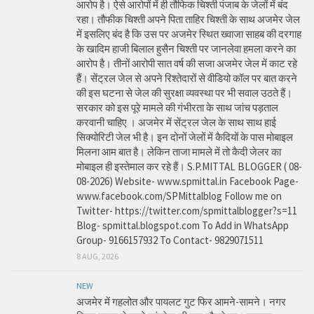
आरोप है। ऐसे आरोपों में ही तौफिक चिश्ती पंजाब के जेलों में बंद
रहा। तौफीक चिश्ती अपने पिता ताहिर चिश्ती के साथ अजमेर जेल
में इसलिए बंद है कि उस पर अजमेर स्थित ख्वाजा साहब की दरगाह
के खादिम हाजी बिलाल हुसैन चिश्ती पर जानलेवा हमला करने का
आरोप है। तीनों आरोपी सात वर्ष की सजा अजमेर जेल में काट रहे
हैं। सेंट्रल जेल से अपने रिश्तेदारों से वीडियो कॉल पर बात करने
की इस घटना से जेल की सुरक्षा व्यवस्था पर भी सवाल उठते हैं।
सरकार को इस पूरे मामले की गंभीरता के साथ जांच पड़ताल
करवानी चाहिए । अजमेर में सेंट्रल जेल के साथ साथ हाई
सिक्योरिटी जेल भी है। इन दोनों जेलों में कैदियों के पास मोबाइल
मिलना आम बात है। लेकिन ताजा मामले में तो कैदी जेलर का
मोबाइल ही इस्तेमाल कर रहे हैं। S.P.MITTAL BLOGGER ( 08-
08-2026) Website- www.spmittal.in Facebook Page-
www.facebook.com/SPMittalblog Follow me on
Twitter- https://twitter.com/spmittalblogger?s=11
Blog- spmittal.blogspot.com To Add in WhatsApp
Group- 9166157932 To Contact- 9829071511
8 AUG, 2026
NEW
अजमेर में गहलोत और पायलट गुट फिर आमने-सामने। नगर