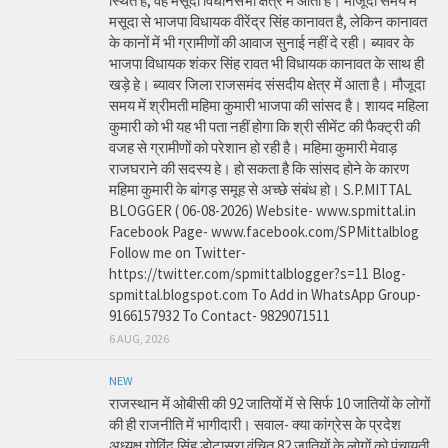
स्थित है, वह मसूदा विधानसभा क्षेत्र में आता है। मौजूदा समय में
मसूदा से भाजपा विधायक वीरेंद्र सिंह कानावत है, लेकिन कानावत
के कानों में भी ग्रामीणों की आवाज सुनाई नहीं दे रही। ब्यावर के
भाजपा विधायक शंकर सिंह रावत भी विधायक कानावत के साथ ही
खड़े हे। ब्यावर जिला राजसमंद संसदीय क्षेत्र में आता है। मौजूदा
समय में श्रीमती महिमा कुमारी भाजपा की सांसद है। शायद महिला
कुमारी को भी यह भी पता नहीं होगा कि श्री सीमेंट की फैक्ट्री की
वजह से ग्रामीणों को परेशान हो रही है। महिमा कुमारी मेवाड़
राजघराने की सदस्य हे। हो सकता है कि सांसद होने के कारण
महिमा कुमारी के बांगड़ समूह से अच्छे संबंध हो। S.P.MITTAL
BLOGGER ( 06-08-2026) Website- www.spmittal.in
Facebook Page- www.facebook.com/SPMittalblog
Follow me on Twitter-
https://twitter.com/spmittalblogger?s=11 Blog-
spmittal.blogspot.com To Add in WhatsApp Group-
9166157932 To Contact- 9829071511
6 AUG, 2026
NEW
राजस्थान में ओबीसी की 92 जातियों में से सिर्फ 10 जातियों के लोगों
की ही राजनीति में भागीदारी। सवाल- क्या कांग्रेस के प्रदेश
अध्यक्ष गोविंद सिंह डोटासरा वंचित 82 जातियों के लोगों को पंचायती