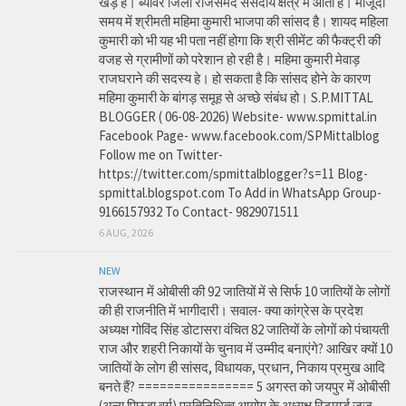
खड़े हे। ब्यावर जिला राजसमंद संसदीय क्षेत्र में आता है। मौजूदा
समय में श्रीमती महिमा कुमारी भाजपा की सांसद है। शायद महिला
कुमारी को भी यह भी पता नहीं होगा कि श्री सीमेंट की फैक्ट्री की
वजह से ग्रामीणों को परेशान हो रही है। महिमा कुमारी मेवाड़
राजघराने की सदस्य हे। हो सकता है कि सांसद होने के कारण
महिमा कुमारी के बांगड़ समूह से अच्छे संबंध हो। S.P.MITTAL
BLOGGER ( 06-08-2026) Website- www.spmittal.in
Facebook Page- www.facebook.com/SPMittalblog
Follow me on Twitter-
https://twitter.com/spmittalblogger?s=11 Blog-
spmittal.blogspot.com To Add in WhatsApp Group-
9166157932 To Contact- 9829071511
6 AUG, 2026
NEW
राजस्थान में ओबीसी की 92 जातियों में से सिर्फ 10 जातियों के लोगों
की ही राजनीति में भागीदारी। सवाल- क्या कांग्रेस के प्रदेश
अध्यक्ष गोविंद सिंह डोटासरा वंचित 82 जातियों के लोगों को पंचायती
राज और शहरी निकायों के चुनाव में उम्मीद बनाएंगे? आखिर क्यों 10
जातियों के लोग ही सांसद, विधायक, प्रधान, निकाय प्रमुख आदि
बनते हैं? ================ 5 अगस्त को जयपुर में ओबीसी
(अन्य पिछड़ा वर्ग) प्रतिनिधित्व आयोग के अध्यक्ष रिटायर्ड जज