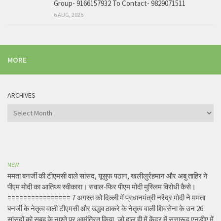
Group- 9166157932 To Contact- 9829071511
6 AUG, 2026
MORE
ARCHIVES
Archives
NEW
ममता बनर्जी की टीएमसी वाले सांसद, यूसुफ पठान, खलीलुर्रहमान और अबु ताहिर ने
पीएम मोदी का आतिथ्य स्वीकारा। सवाल-फिर पीएम मोदी मुस्लिम विरोधी कैसे।
================ 7 अगस्त को दिल्ली में प्रधानमंत्री नरेंद्र मोदी ने ममता
बनर्जी के नेतृत्व वाली टीएमसी और उद्धव ठाकरे के नेतृत्व वाली शिवसेना के उन 26
सांसदों को सुबह के नाश्ते पर आमंत्रित किया, जो हाल ही में केंद्र में सत्तारूढ़ एनडीए में