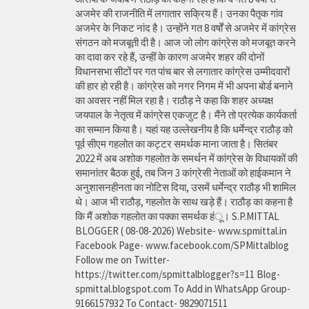
अजमेर की राजनीति में लगातार सक्रिय हैं। उनका पैतृक गांव
अजमेर के निकट नांद है। उन्होंने गत 8 वर्षों से अजमेर में कांग्रेस
संगठन को मजबूती दी है। आज जो लोग कांग्रेस को मजबूत करने
का दावा कर रहे हैं, उन्हीं के कारण अजमेर शहर की दोनों
विधानसभा सीटों पर गत पांच बार से लगातार कांग्रेस उम्मीदवारों
की हार हो रही है। कांग्रेस को नगर निगम में भी अपना बोर्ड बनाने
का अवसर नहीं मिल रहा है। राठौड़ ने कहा कि शहर अध्यक्ष
जयपाल के नेतृत्व में कांग्रेस एकजुट है। मैंने तो प्रत्येक कार्यकर्ता
का सम्मान किया है। यहां यह उल्लेखनीय है कि धर्मेन्द्र राठौड़ को
पूर्व सीएम गहलोत का कट्टर समर्थक माना जाता है। सितंबर
2022 में अब अशोक गहलोत के समर्थन में कांग्रेस के विधायकों की
समानांतर बैठक हुई, तब जिन 3 कांग्रेसी नेताओं को हाईकमान ने
अनुशासनहीनता का नोटिस दिया, उसमें धर्मेन्द्र राठौड़ भी शामिल
थे। आज भी राठौड़, गहलोत के साथ खड़े हैं। राठौड़ का कहना है
कि मैं अशोक गहलोत का पक्का समर्थक हंू। S.P.MITTAL
BLOGGER ( 08-08-2026) Website- www.spmittal.in
Facebook Page- www.facebook.com/SPMittalblog
Follow me on Twitter-
https://twitter.com/spmittalblogger?s=11 Blog-
spmittal.blogspot.com To Add in WhatsApp Group-
9166157932 To Contact- 9829071511