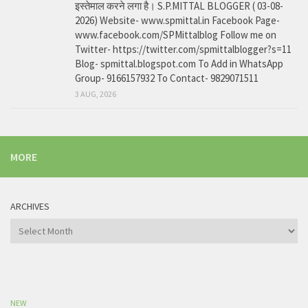
इस्तेमाल करने लगा है। S.P.MITTAL BLOGGER ( 03-08-
2026) Website- www.spmittal.in Facebook Page-
www.facebook.com/SPMittalblog Follow me on
Twitter- https://twitter.com/spmittalblogger?s=11
Blog- spmittal.blogspot.com To Add in WhatsApp
Group- 9166157932 To Contact- 9829071511
3 AUG, 2026
MORE
ARCHIVES
Archives
NEW