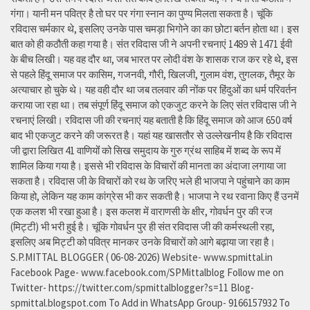
गंगा। यानी मन पवित्र है तो घर पर गंगा स्नान का पुण्य मिलता सकता है। चूंकि
रविदास चर्मकार थे, इसलिए उनके पास चमड़ा भिगोने का का छोटा बर्तन होता था। इस
बात को ही कठौती कहा गया है। संत रविदास जी ने अपनी रचनाएं 1489 से 1471 ईवी
के बीच लिखी। यह वह दौर था, जब भारत पर लोदी वंश के शासक राज कर रहे थे, इस
से पहले हिंदू समाज पर कासिम, गजनवी, गौरी, खिलजी, गुलाम वंश, तुगलक, तैमूर के
अत्याचार हो चुके थे। यह वही दौर था जब तलवार की नोंक पर हिंदुओं का धर्म परिवर्तन
कराया जा रहा था। तब संपूर्ण हिंदू समाज को एकजुट करने के लिए संत रविदास जी ने
रचनाएं लिखी। रविदास जी की रचनाएं यह बताती है कि हिंदू समाज को आज 650 वर्ष
बाद भी एकजुट करने की जरूरत है। यहां यह खासतौर से उल्लेखनीय है कि रविदास
जी द्वारा लिखित 41 वाणियोंं को सिख समुदाय के गुरु ग्रंथ साहिब में शब्द के रूप में
शामिल किया गया है। इससे भी रविदास के विचारों की मानता का अंदाजा लगाया जा
सकता है। रविदास जी के विचारों को रथ के जरिए भले ही भाजपा ने पहुंचाने का काम
किया हो, लेकिन यह काम कांग्रेस भी कर सकती है। भाजपा ने रथ रवाना किए हैं उनमें
एक कलश भी रखा हुआ है। इस कलश में वाराणसी के क्षीर, गोवर्धन पुर की रज
(मिट्टी) भी भरी हुई है। चूंकि गोवर्धन पुर ही संत रविदास जी की कर्मस्थली रहा,
इसलिए अब मिट्टी को पवित्र मानकर उनके विचारों को आगे बढ़ाया जा रहा है।
S.P.MITTAL BLOGGER ( 06-08-2026) Website- www.spmittal.in
Facebook Page- www.facebook.com/SPMittalblog Follow me on
Twitter- https://twitter.com/spmittalblogger?s=11 Blog-
spmittal.blogspot.com To Add in WhatsApp Group- 9166157932 To