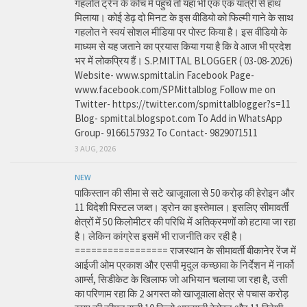
गहलोत ट्रेन के कोच में पहुंचे तो यहां भी एक एक यात्री से हाथ
मिलाया। कोई डेढ़ दो मिनट के इस वीडियो को फिल्मी गाने के साथ
गहलोत ने स्वयं सोशल मीडिया पर पोस्ट किया है। इस वीडियो के
माध्यम से यह जताने का प्रयास किया गया है कि वे आज भी प्रदेश
भर में लोकप्रिय हैं। S.P.MITTAL BLOGGER ( 03-08-2026)
Website- www.spmittal.in Facebook Page-
www.facebook.com/SPMittalblog Follow me on
Twitter- https://twitter.com/spmittalblogger?s=11
Blog- spmittal.blogspot.com To Add in WhatsApp
Group- 9166157932 To Contact- 9829071511
3 AUG, 2026
NEW
पाकिस्तान की सीमा से सटे खाजूवाला से 50 करोड़ की हेरोइन और
11 विदेशी पिस्टल जब्त। ड्रोन का इस्तेमाल। इसलिए सीमावर्ती
क्षेत्रों में 50 किलोमीटर की परिधि में अतिक्रमणों को हटाया जा रहा
है। लेकिन कांग्रेस इसमें भी राजनीति कर रही है।
================= राजस्थान के सीमावर्ती बीकानेर रेंज में
आईजी ओम प्रकाश और एसपी मृदुल कच्छावा के निर्देशन में नार्को
आर्म्स, सिडीकेट के खिलाफ जो अभियान चलाया जा रहा है, उसी
का परिणाम रहा कि 2 अगस्त को खाजूवाला क्षेत्र से पचास करोड़