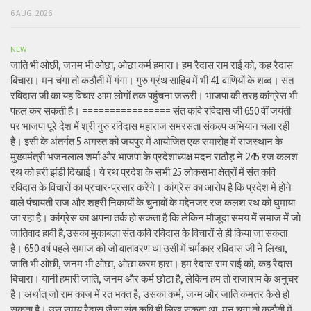
6 AUG, 2026
NEW
जाति भी ओछी, जनम भी ओछा, ओछा कर्म हमारा। हम रैदास राम राई को, कह रैदास
बिचारा। मन चंगा तो कठौती में गंगा। गुरु ग्रंथ साहिब में भी 41 वाणियों के शब्द। संत
रविदास जी का यह विचार आम लोगों तक पहुंचना जरूरी। भाजपा की तरह कांग्रेस भी
पहल कर सकती है। ================ संत कवि रविदास जी 650 वीं जयंती
पर भाजपा पूरे देश में श्री गुरु रविदास महाराज समरसता संकल्प अभियान चला रही
है। इसी के अंतर्गत 5 अगस्त को जयपुर में आयोजित एक समारोह में राजस्थान के
मुख्यमंत्री भजनलाल शर्मा और भाजपा के प्रदेशाध्यक्ष मदन राठौड़ ने 245 रज कलश
रथ को हरी झंडी दिखाई। ये रथ प्रदेश के सभी 25 लोकसभा क्षेत्रों में संत कवि
रविदास के विचारों का प्रचार-प्रसार करेंगे। कांग्रेस का आरोप है कि प्रदेश में होने
वाले पंचायती राज और शहरी निकायों के चुनावों के मद्देनजर रज कलश रथ को घुमाया
जा रहा है। कांग्रेस का अपना तर्क हो सकता है कि लेकिन मौजूदा समय में समाज में जो
जातिवाद हावी है,उसका मुकाबला संत कवि रविदास के विचारों से ही किया जा सकता
है। 650 वर्ष पहले समाज को जो वातावरण था उसी में चर्मकार रविदास जी ने लिखा,
जाति भी ओछी, जनम भी ओछा, ओछा करम हारा। हम रैदास राम राई को, कह रैदास
बिचारा। यानी हमारी जाति, जनम और कर्म छोटा है, लेकिन हम तो राजाराम के अनुचर
है। अर्थात् जो राम काज में रत भक्त है, उसका कर्म, जन्म और जाति कमतर कैसे हो
सकता है। उस समय रैदास जैसा संत कवि ही लिख सकता था, मन चंगा तो कठौती में