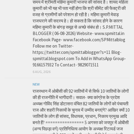
समय में श्रीमती महिमा कुमारी भाजपा की सांसद है। शायद महिला
कुमारी को भी यह भी पता नहीं होगा कि श्री सीमेंट की फैक्ट्री की
वजह से ग्रामीणों को परेशान हो रही है। महिमा कुमारी मेवाड़
राजघराने की सदस्य हे। हो सकता है कि सांसद होने के कारण
महिमा कुमारी के बांगड़ समूह से अच्छे संबंध हो। S.P.MITTAL
BLOGGER ( 06-08-2026) Website- www.spmittal.in
Facebook Page- www.facebook.com/SPMittalblog
Follow me on Twitter-
https://twitter.com/spmittalblogger?s=11 Blog-
spmittal.blogspot.com To Add in WhatsApp Group-
9166157932 To Contact- 9829071511
6 AUG, 2026
NEW
राजस्थान में ओबीसी की 92 जातियों में से सिर्फ 10 जातियों के लोगों
की ही राजनीति में भागीदारी। सवाल- क्या कांग्रेस के प्रदेश
अध्यक्ष गोविंद सिंह डोटासरा वंचित 82 जातियों के लोगों को पंचायती
राज और शहरी निकायों के चुनाव में उम्मीद बनाएंगे? आखिर क्यों 10
जातियों के लोग ही सांसद, विधायक, प्रधान, निकाय प्रमुख आदि
बनते हैं? ================ 5 अगस्त को जयपुर में ओबीसी
(अन्य पिछड़ा वर्ग) प्रतिनिधित्व आयोग के अध्यक्ष रिटायर्ड जज