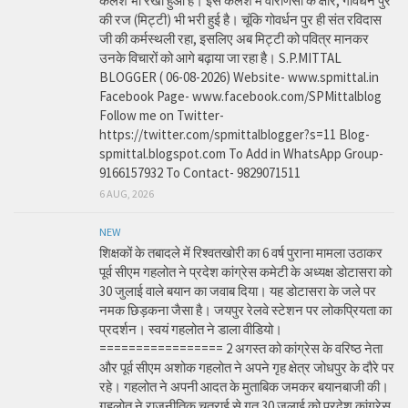
कलश भी रखा हुआ है। इस कलश में वाराणसी के क्षीर, गोवर्धन पुर
की रज (मिट्टी) भी भरी हुई है। चूंकि गोवर्धन पुर ही संत रविदास
जी की कर्मस्थली रहा, इसलिए अब मिट्टी को पवित्र मानकर
उनके विचारों को आगे बढ़ाया जा रहा है। S.P.MITTAL
BLOGGER ( 06-08-2026) Website- www.spmittal.in
Facebook Page- www.facebook.com/SPMittalblog
Follow me on Twitter-
https://twitter.com/spmittalblogger?s=11 Blog-
spmittal.blogspot.com To Add in WhatsApp Group-
9166157932 To Contact- 9829071511
6 AUG, 2026
NEW
शिक्षकों के तबादले में रिश्वतखोरी का 6 वर्ष पुराना मामला उठाकर
पूर्व सीएम गहलोत ने प्रदेश कांग्रेस कमेटी के अध्यक्ष डोटासरा को
30 जुलाई वाले बयान का जवाब दिया। यह डोटासरा के जले पर
नमक छिड़कना जैसा है। जयपुर रेलवे स्टेशन पर लोकप्रियता का
प्रदर्शन। स्वयं गहलोत ने डाला वीडियो।
================= 2 अगस्त को कांग्रेस के वरिष्ठ नेता
और पूर्व सीएम अशोक गहलोत ने अपने गृह क्षेत्र जोधपुर के दौरे पर
रहे। गहलोत ने अपनी आदत के मुताबिक जमकर बयानबाजी की।
गहलोत ने राजनीतिक चतुराई से गत 30 जुलाई को प्रदेश कांग्रेस