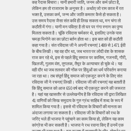
कह रैदास बिचारा। यानी हमारी जाति, जनम और कर्म छोटा है,
लेकिन हम तो राजाराम के अनुचर है। अर्थात् जो राम काज में रत
भक्त है, उसका कर्म, जन्म और जाति कमतर कैसे हो सकता है।
उस समय रैदास जैसा संत कवि ही लिख सकता था, मन चंगा तो
कठौती में गंगा। यानी मन पवित्र है तो घर पर गंगा स्नान का पुण्य
मिलता सकता है। चूंकि रविदास चर्मकार थे, इसलिए उनके पास
चमड़ा भिगोने का का छोटा बर्तन होता था। इस बात को ही कठौती
कहा गया है। संत रविदास जी ने अपनी रचनाएं 1489 से 1471 ईवी
के बीच लिखी। यह वह दौर था, जब भारत पर लोदी वंश के शासक
राज कर रहे थे, इस से पहले हिंदू समाज पर कासिम, गजनवी, गौरी,
खिलजी, गुलाम वंश, तुगलक, तैमूर के अत्याचार हो चुके थे। यह
वही दौर था जब तलवार की नोंक पर हिंदुओं का धर्म परिवर्तन कराया
जा रहा था। तब संपूर्ण हिंदू समाज को एकजुट करने के लिए संत
रविदास जी ने रचनाएं लिखी। रविदास जी की रचनाएं यह बताती है
कि हिंदू समाज को आज 650 वर्ष बाद भी एकजुट करने की जरूरत
है। यहां यह खासतौर से उल्लेखनीय है कि रविदास जी द्वारा लिखित
41 वाणियोंं को सिख समुदाय के गुरु ग्रंथ साहिब में शब्द के रूप में
शामिल किया गया है। इससे भी रविदास के विचारों की मानता का
अंदाजा लगाया जा सकता है। रविदास जी के विचारों को रथ के
जरिए भले ही भाजपा ने पहुंचाने का काम किया हो, लेकिन यह काम
कांग्रेस भी कर सकती है। भाजपा ने रथ रवाना किए हैं उनमें एक