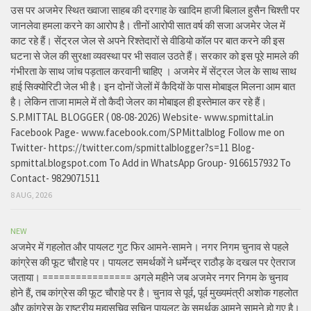
उस पर अजमेर स्थित ख्वाजा साहब की दरगाह के खादिम हाजी बिलाल हुसैन चिश्ती पर
जानलेवा हमला करने का आरोप है। तीनों आरोपी सात वर्ष की सजा अजमेर जेल में
काट रहे हैं। सेंट्रल जेल से अपने रिश्तेदारों से वीडियो कॉल पर बात करने की इस
घटना से जेल की सुरक्षा व्यवस्था पर भी सवाल उठते हैं। सरकार को इस पूरे मामले की
गंभीरता के साथ जांच पड़ताल करवानी चाहिए । अजमेर में सेंट्रल जेल के साथ साथ
हाई सिक्योरिटी जेल भी है। इन दोनों जेलों में कैदियों के पास मोबाइल मिलना आम बात
है। लेकिन ताजा मामले में तो कैदी जेलर का मोबाइल ही इस्तेमाल कर रहे हैं।
S.P.MITTAL BLOGGER ( 08-08-2026) Website- www.spmittal.in
Facebook Page- www.facebook.com/SPMittalblog Follow me on
Twitter- https://twitter.com/spmittalblogger?s=11 Blog-
spmittal.blogspot.com To Add in WhatsApp Group- 9166157932 To
Contact- 9829071511
8 AUG, 2026
NEW
अजमेर में गहलोत और पायलट गुट फिर आमने-सामने। नगर निगम चुनाव से पहले
कांग्रेस की फूट चौराहे पर। पायलट समर्थकों ने धर्मेन्द्र राठौड़ के दखल पर ऐतराज
जताया। ================ अगले महीने जब अजमेर नगर निगम के चुनाव
होने हैं, तब कांग्रेस की फूट चौराहे पर है। चुनाव से पूर्व, पूर्व मुख्यमंत्री अशोक गहलोत
और कांग्रेस के राष्ट्रीय महासचिव सचिन पायलट के समर्थक आमने सामने हो गए है।