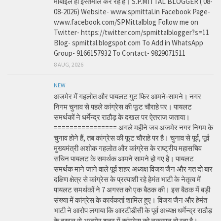
मोबाइल ही इस्तेमाल कर रहे हैं। S.P.MITTAL BLOGGER ( 08-
08-2026) Website- www.spmittal.in Facebook Page-
www.facebook.com/SPMittalblog Follow me on
Twitter- https://twitter.com/spmittalblogger?s=11
Blog- spmittal.blogspot.com To Add in WhatsApp
Group- 9166157932 To Contact- 9829071511
8 AUG, 2026
NEW
अजमेर में गहलोत और पायलट गुट फिर आमने-सामने। नगर
निगम चुनाव से पहले कांग्रेस की फूट चौराहे पर। पायलट
समर्थकों ने धर्मेन्द्र राठौड़ के दखल पर ऐतराज जताया।
================ अगले महीने जब अजमेर नगर निगम के
चुनाव होने हैं, तब कांग्रेस की फूट चौराहे पर है। चुनाव से पूर्व, पूर्व
मुख्यमंत्री अशोक गहलोत और कांग्रेस के राष्ट्रीय महासचिव
सचिन पायलट के समर्थक आमने सामने हो गए है। पायलट
समर्थक माने जाने वाले पूर्व शहर अध्यक्ष विजय जैन और गत दो बार
दक्षिण क्षेत्र से कांग्रेस के प्रत्याशी रहे हेमंत भाटी के नेतृत्व में
पायलट समर्थकों ने 7 अगस्त को एक बैठक की। इस बैठक में बड़ी
संख्या में कांग्रेस के कार्यकर्ता शामिल हुए। विजय जैन और हेमंत
भाटी ने आरोप लगाया कि आरटीडीसी के पूर्व अध्यक्ष धर्मेन्द्र राठौड़
के दखल से अजमेर शहर में कांग्रेस को नुकसान हो रहा है।