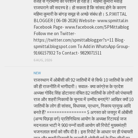
वजह से ग्रामीणों को परेशान हो रही है। महिमा कुमारी मेवाड़
राजघराने की सदस्य हे। हो सकता है कि सांसद होने के कारण
महिमा कुमारी के बांगड़ समूह से अच्छे संबंध हो। S.P.MITTAL
BLOGGER ( 06-08-2026) Website- www.spmittal.in
Facebook Page- www.facebook.com/SPMittalblog
Follow me on Twitter-
https://twitter.com/spmittalblogger?s=11 Blog-
spmittal.blogspot.com To Add in WhatsApp Group-
9166157932 To Contact- 9829071511
6 AUG, 2026
NEW
राजस्थान में ओबीसी की 92 जातियों में से सिर्फ 10 जातियों के लोगों
की ही राजनीति में भागीदारी। सवाल- क्या कांग्रेस के प्रदेश
अध्यक्ष गोविंद सिंह डोटासरा वंचित 82 जातियों के लोगों को पंचायती
राज और शहरी निकायों के चुनाव में उम्मीद बनाएंगे? आखिर क्यों 10
जातियों के लोग ही सांसद, विधायक, प्रधान, निकाय प्रमुख आदि
बनते हैं? ================ 5 अगस्त को जयपुर में ओबीसी
(अन्य पिछड़ा वर्ग) प्रतिनिधित्व आयोग के अध्यक्ष रिटायर्ड जज
मदनलाल भाटी ने 900 पन्नों वाली आयोग की रिपोर्ट मुख्यमंत्री
भजनलाल शर्मा को सौंप दी है। इस रिपोर्ट के आधार पर ही पंचायती