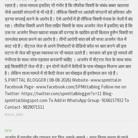
रहता है। ताजा मामला इसलिए भी गंभीर है कि तौफीक चिश्ती के संबंध बब्बर खालसा
जैसे आतंकी संगठनों से भी रहे हैं। तौफिक चिश्ती पर आतंकी संगठनों को हथियार और
ड्रग्स सप्लाई करने के आरोप है। ऐसे आरोपों में ही तौफिक चिश्ती पंजाब के जेलों में बंद
रहा। तौफीक चिश्ती अपने पिता ताहिर चिश्ती के साथ अजमेर जेल में इसलिए बंद है कि
उस पर अजमेर स्थित ख्वाजा साहब की दरगाह के खादिम हाजी बिलाल हुसैन चिश्ती पर
जानलेवा हमला करने का आरोप है। तीनों आरोपी सात वर्ष की सजा अजमेर जेल में
काट रहे हैं। सेंट्रल जेल से अपने रिश्तेदारों से वीडियो कॉल पर बात करने की इस
घटना से जेल की सुरक्षा व्यवस्था पर भी सवाल उठते हैं। सरकार को इस पूरे मामले की
गंभीरता के साथ जांच पड़ताल करवानी चाहिए । अजमेर में सेंट्रल जेल के साथ साथ
हाई सिक्योरिटी जेल भी है। इन दोनों जेलों में कैदियों के पास मोबाइल मिलना आम बात
है। लेकिन ताजा मामले में तो कैदी जेलर का मोबाइल ही इस्तेमाल कर रहे हैं।
S.P.MITTAL BLOGGER ( 08-08-2026) Website- www.spmittal.in
Facebook Page- www.facebook.com/SPMittalblog Follow me on
Twitter- https://twitter.com/spmittalblogger?s=11 Blog-
spmittal.blogspot.com To Add in WhatsApp Group- 9166157932 To
Contact- 9829071511
8 AUG, 2026
NEW
अजमेर में गहलोत और पायलट गुट फिर आमने-सामने। नगर निगम चुनाव से पहले