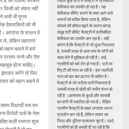
ता है कि पिछली सरकार
पिछले कुछ दिनों में फैक्ट्री में प्रतिबंधित
केमिकल का उपयोग हो रहा है। यह
पर किसी को संशय नहीं
केमिकल सीमेंट बनाने के काम आने वाले
 ने कभी भी मुगल
पत्थरों को बरीक किया जाता है, लेकिन
कि देशवासियों को भी
कोयले की कीमत बढ़ने के कारण बांगड़
। कांग्रेस के शासन में
समूह श्री सीमेंट फैक्ट्री में प्रतिबंधित
केमिकल का उपयोग कर रहा है। यही
र ले, लेकिन महाराणा
कारण है कि फैक्ट्री से जो धुंआ निकलता
महान बताने में शर्म
है, उसकी वजह से आस पास के लोगों को
ा प्रताप जन्मे और देश
सांस लेने में मुश्किल हो रही है। कई
ग्रामीणों को चर्म रोग हो गया है। घरों पर
्व महसूस होना चाहिए।
मिट्टी की परत आ रही है। इस जहरीली
इंतजार करेंगे तो फिर
परत को बार बार हटाना भी कठिन है।
्रताप को महान कहने में
फैक्ट्री से जो जरीला पानी निकलता है
उसकी वजह से खेती की जमीन बंजर हो
रही है ।आसपास के कुओं और तालाबों
का पानी भी जहरीला हो गया है। पीड़ित
 समय विद्यार्थी यस सर
ग्रामीण फैक्ट्री के बाहर लगातार धरना
्य विरोधी दलों के नेता
प्रदर्शन कर रहे हैं, लेकिन ब्यावर का
क्ति वाली परम्परा शुरू
जिला और पुलिस प्रशासन चुप है। उल्टे
ग्रामीणों को ही धमकी दी जा रही है कि