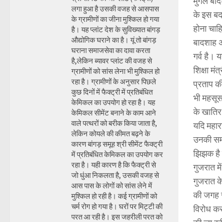
मुगल बाद
लगा हुआ है उसकी वजह से आसपास
के इस बद
के ग्रामीणों का जीना मुश्किल हो गया
होना चाह
है। यह प्लांट देश के सुविख्यात बांगड़
औद्योगिक घराने का है। यूं तो बांगड़
बादशाह अ
घराना समाजसेवा का दावा करता
गर्व है।
है,लेकिन ब्यावर प्लांट की वजह से
शिक्षा म
ग्रामीणों को सांस लेना भी मुश्किल हो
रहा है। ग्रामीणों के अनुसार पिछले
प्रताप क
कुछ दिनों में फैक्ट्री में प्रतिबंधित
भी महसूस
केमिकल का उपयोग हो रहा है। यह
के खातिर
केमिकल सीमेंट बनाने के काम आने
वाले पत्थरों को बरीक किया जाता है,
यदि महार
लेकिन कोयले की कीमत बढ़ने के
उनकी समझ 
कारण बांगड़ समूह श्री सीमेंट फैक्ट्री
झिझक है 
में प्रतिबंधित केमिकल का उपयोग कर
रहा है। यही कारण है कि फैक्ट्री से
गुजरात म
जो धुंआ निकलता है, उसकी वजह से
गुजरात क
आस पास के लोगों को सांस लेने में
की जगह ज
मुश्किल हो रही है। कई ग्रामीणों को
चर्म रोग हो गया है। घरों पर मिट्टी की
विरोध कर 
परत आ रही है। इस जहरीली परत को