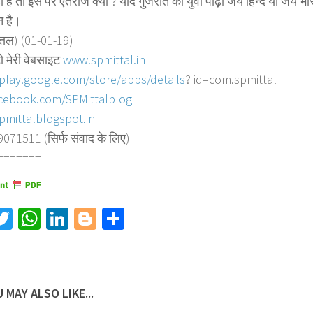
ी है तो इस पर एतराज क्यों ? यदि गुजरात की युवा पीढ़ी जय हिन्द या जय भा
त है।
त्तल) (01-01-19)
ो मेरी वेबसाइट
www.spmittal.in
/play.google.com/store/
apps/details
? id=com.spmittal
cebook.com/SPMittalblog
pmittalblogspot.in
71511 (सिर्फ संवाद के लिए)
=======
acebook
Twitter
WhatsApp
LinkedIn
Blogger
Share
 MAY ALSO LIKE...